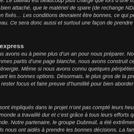
tre. Le bateau est beaucoup plus chargé que lors d’une tra
st bien attaché, que le matériel de spare (de rechange ND
en fixés… Les conditions devraient être bonnes, ce qui 
bateau. Ce sera donc aussi et surtout une façon de pren
 express
us avons eu à peine plus d’un an pour nous préparer. No
mes partis d’une page blanche, nous avons construit ce 
 d’énergie. Même si nous avons connu quelques péripétie
ant les bonnes options. Désormais, le plus gros de la pr
ir rester focus et faire preuve d’humilité pour bien aborder
sont impliqués dans le projet n’ont pas compté leurs heu
monde a travaillé dur et c’est grâce à tous leurs efforts 
nde. Notre partenaire, le groupe Dubreuil, a été extrêmem
ils nous ont aidés à prendre les bonnes décisions. La fam