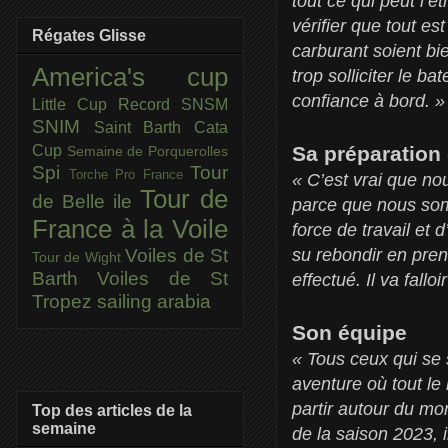
tout ce qui peut l’ê
vérifier que tout e
Régates Glisse
carburant soient bi
America's cup
trop solliciter le 
confiance à bord. »
Little Cup
Record SNSM
SNIM
Saint Barth Cata
Sa préparation
Cup
Semaine de Porquerolles
Spi
Tour
Torche Pro France
« C’est vrai que no
Tour de
de Belle ile
parce que nous som
France à la Voile
force de travail et
su rebondir en pren
Voiles de St
Tour de Wight
Barth
Voiles de St
effectué. Il va fallo
Tropez
sailing arabia
Son équipe
« Tous ceux qui se 
aventure où tout le 
partir autour du mo
Top des articles de la
semaine
de la saison 2023, 