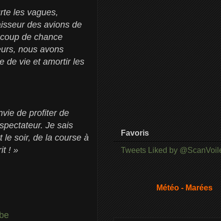
urte les vagues,
aisseur des avions de
ucoup de chance
leurs, nous avons
e de vie et amortir les
nvie de profiter de
pectateur. Je sais
Favoris
t le soir, de la course à
t ! »
Tweets Liked by @ScanVoil
Météo - Marées
be