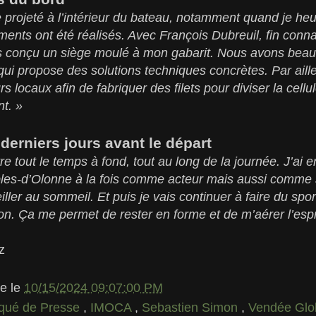
re projeté à l’intérieur du bateau, notamment quand je he
nts ont été réalisés. Avec François Dubreuil, fin conn
s conçu un siège moulé à mon gabarit. Nous avons bea
qui propose des solutions techniques concrètes. Par ail
rs locaux afin de fabriquer des filets pour diviser la cellul
t. »
derniers jours avant le départ
re tout le temps à fond, tout au long de la journée. J’ai e
les-d’Olonne à la fois comme acteur mais aussi comme s
eiller au sommeil. Et puis je vais continuer à faire du spor
ion. Ça me permet de rester en forme et de m’aérer l’espri
z
le
le
10/15/2024 09:07:00 PM
ué de Presse
,
IMOCA
,
Sebastien Simon
,
Vendée Glo