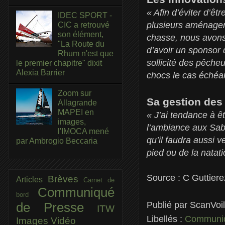
« Afin d’éviter d’êt
IDEC SPORT -
plusieurs aménageme
CIC a retrouvé
son élément,
chasse, nous avon
"La Route du
d’avoir un sponsor 
Rhum n'est que
sollicité des pêcheu
le premier chapitre" dixit
Alexia Barrier
chocs le cas échéan
Zoom sur
Sa gestion des 
Allagrande
MAPEI en
« J’ai tendance à êt
images,
l’ambiance aux Sab
l'IMOCA mené
qu’il faudra aussi v
par Ambrogio Beccaria
pied ou de la natat
Source : C Guttiere
Brèves
Articles
Carnet de
Communiqué
bord
Publié par
ScanVoi
de Presse
ITW
Libellés :
Communiq
Images
Vidéo