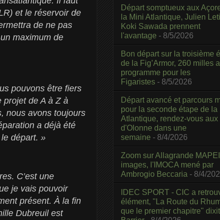
nsatlantique. Il faut
Départ somptueux aux Açor
LR) et le réservoir de
la Mini Atlantique, Julien Leti
permettra de ne pas
Koki Sawada prennent
l'avantage
- 8/5/2026
dre un maximum de
Bon départ sur la troisième é
de la Fig’Armor, 260 milles 
programme pour les
Figaristes
- 8/5/2026
us pouvons être fiers
Départ avancé et parcours m
projet de A à Z à
pour la seconde étape de la
s, nous avons toujours
Atlantique, rendez-vous aux
éparation a déjà été
d'Olonne dans une
 le départ. »
semaine
- 8/4/2026
Zoom sur Allagrande MAPEI
images, l'IMOCA mené par
Ambrogio Beccaria
- 8/4/20
res. C’est une
que je vais pouvoir
IDEC SPORT - CIC a retrou
ent présent. À la fin
élément, "La Route du Rhum
que le premier chapitre" dixi
ille Dubreuil est