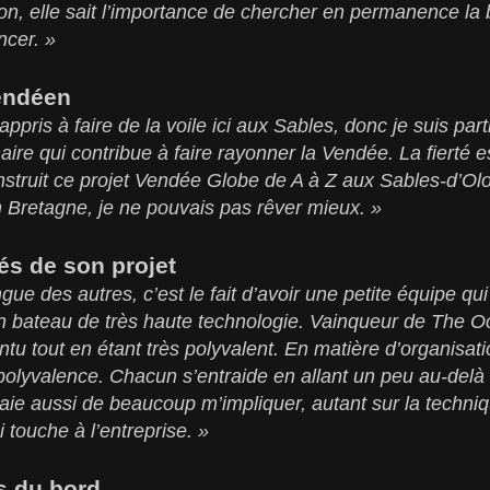
on, elle sait l’importance de chercher en permanence la
ncer. »
endéen
i appris à faire de la voile ici aux Sables, donc je suis par
aire qui contribue à faire rayonner la Vendée. La fierté e
struit ce projet Vendée Globe de A à Z aux Sables-d’Olo
 Bretagne, je ne pouvais pas rêver mieux. »
tés de son projet
gue des autres, c’est le fait d’avoir une petite équipe qu
 un bateau de très haute technologie. Vainqueur de The
ointu tout en étant très polyvalent. En matière d’organisat
polyvalence. Chacun s’entraide en allant un peu au-delà
ssaie aussi de beaucoup m’impliquer, autant sur la techn
i touche à l’entreprise. »
s du bord