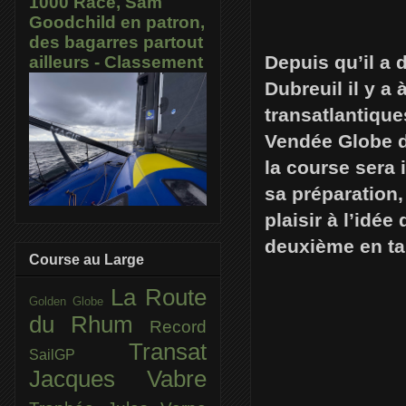
1000 Race, Sam
Goodchild en patron,
des bagarres partout
Depuis qu’il a 
ailleurs - Classement
Dubreuil il y a
transatlantique
Vendée Globe do
la course sera 
sa préparation,
plaisir à l’idé
deuxième en tan
Course au Large
La Route
Golden Globe
du Rhum
Record
Transat
SailGP
Jacques Vabre