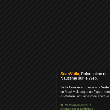
ScanVoile,
l'information du
Nautisme sur le Web.
De la Course au Large
à la
Voile
du Maxi Multicoque au Figaro, ret
quotidien
l'actualité voile sportive.
#ITW
#Communiqué
#Images
#Articles