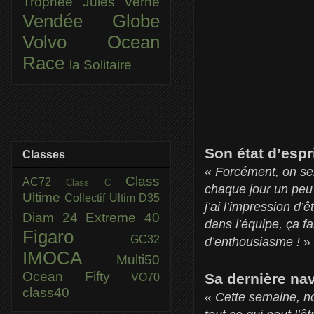
Trophée Jules Verne
Vendée Globe
Volvo Ocean
Race
la Solitaire
Son état d’espr
Classes
«
Forcément, on sent
Class
AC72
Class C
chaque jour un peu
Ultime
Collectif Ultim
D35
j’ai l’impression d’
Diam 24
Extreme 40
dans l’équipe, ça f
Figaro
GC32
d’enthousiasme !
»
IMOCA
Multi50
Ocean Fifty
Sa dernière nav
VO70
class40
« Cette semaine, no