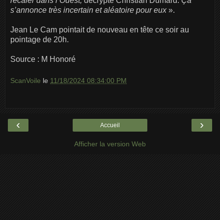
recaler dans l’Ouest,
décrypte Christian Dumard.
Ça
s’annonce très incertain et aléatoire pour eux
».
Jean Le Cam pointait de nouveau en tête ce soir au
pointage de 20h.
Source : M Honoré
ScanVoile
le
11/18/2024 08:34:00 PM
‹
›
Accueil
Afficher la version Web