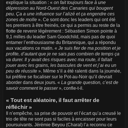
explique la situation : «
on fait toujours face à une
dépression au Nord-Ouest des Canaries qui bougent
peu. Ça a une influence sur l’alizé et ça engendre ces
zones de molle
». Ce sont donc les leaders qui ont été
les premiers à être freinés, ce qui a permis au reste de la
flotte de revenir légèrement : Sébastien Simon pointe à
9,1 milles du leader Sam Goodchild, mais pas de quoi
entamer l’enthousiasme du Britannique, qui a répondu
aux vacations ce matin. «
Je suis fier de ma position et je
profite, d’autant que je ne sais pas combien de temps ça
va durer. Il y avait des risques avec ma route, il fallait
jouer avec les grains, les bascules de vent et j’ai eu un
peu de réussite
». Même s’il a été ralenti dans la journée,
lui préfère se focaliser sur le Pot-au-Noir qu’il devrait
aborder dans deux jours. «
La grande question, c’est de
savoir comment le passer
», confie-t-il.
« Tout est aléatoire, il faut arrêter de
réfléchir »
Il n’empêche, sa prise de pouvoir et l’écart qu’a creusé le
trio de tête ne sont pas si faciles à encaisser pour leurs
poursuivants. Jérémie Beyou (Charal) l’a reconnu ce