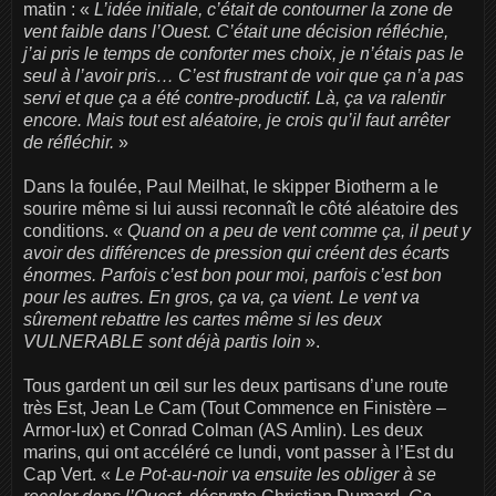
matin : «
L’idée initiale, c’était de contourner la zone de
vent faible dans l’Ouest. C’était une décision réfléchie,
j’ai pris le temps de conforter mes choix, je n’étais pas le
seul à l’avoir pris… C’est frustrant de voir que ça n’a pas
servi et que ça a été contre-productif. Là, ça va ralentir
encore. Mais tout est aléatoire, je crois qu’il faut arrêter
de réfléchir.
»
Dans la foulée, Paul Meilhat, le skipper Biotherm a le
sourire même si lui aussi reconnaît le côté aléatoire des
conditions. «
Quand on a peu de vent comme ça, il peut y
avoir des différences de pression qui créent des écarts
énormes. Parfois c’est bon pour moi, parfois c’est bon
pour les autres. En gros, ça va, ça vient. Le vent va
sûrement rebattre les cartes même si les deux
VULNERABLE sont déjà partis loin
».
Tous gardent un œil sur les deux partisans d’une route
très Est, Jean Le Cam (Tout Commence en Finistère –
Armor-lux) et Conrad Colman (AS Amlin). Les deux
marins, qui ont accéléré ce lundi, vont passer à l’Est du
Cap Vert. «
Le Pot-au-noir va ensuite les obliger à se