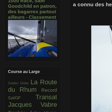
1000 Race, Sam
a connu des heu
Goodchild en patron,
des bagarres partout
ailleurs - Classement
Course au Large
La Route
Golden Globe
du Rhum
Record
Transat
SailGP
Jacques Vabre