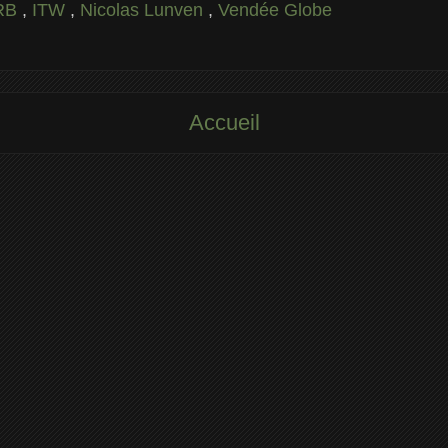
PRB
,
ITW
,
Nicolas Lunven
,
Vendée Globe
Accueil