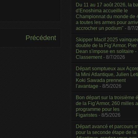
Du 11 au 17 août 2026, la b
d'Enoshima accueille le
Championnat du monde de 4
a toutes les armes pour arriv
accrocher un podium"
- 8/7/
Précédent
Skipper Macif 2025 vainque
double de la Fig’Armor, Pier
Dean s'impose en solitaire -
Classement
- 8/7/2026
Départ somptueux aux Açor
la Mini Atlantique, Julien Leti
Koki Sawada prennent
l'avantage
- 8/5/2026
Bon départ sur la troisième é
de la Fig’Armor, 260 milles 
programme pour les
Figaristes
- 8/5/2026
Départ avancé et parcours m
pour la seconde étape de la