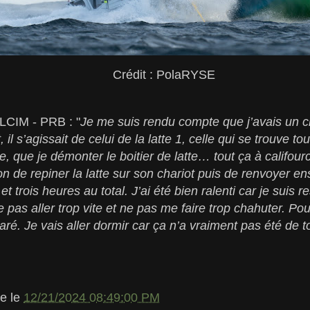
Crédit : PolaRYSE
LCIM - PRB : "
Je me suis rendu compte que j’avais un ch
l s’agissait de celui de la latte 1, celle qui se trouve tout
ile, que je démonter le boitier de latte… tout ça à califo
on de repiner la latte sur son chariot puis de renvoyer e
t trois heures au total. J’ai été bien ralenti car je suis r
e pas aller trop vite et ne pas me faire trop chahuter. Pour 
aré. Je vais aller dormir car ça n’a vraiment pas été de t
le
le
12/21/2024 08:49:00 PM