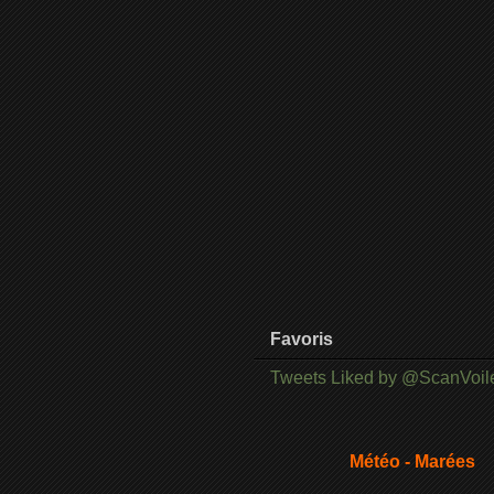
Favoris
Tweets Liked by @ScanVoil
Météo - Marées