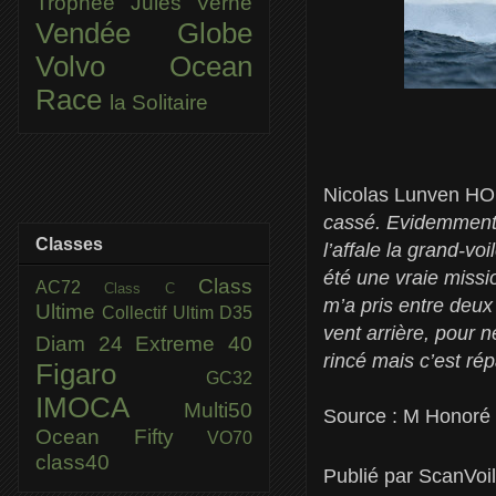
Trophée Jules Verne
Vendée Globe
Volvo Ocean
Race
la Solitaire
Nicolas Lunven HO
cassé. Evidemment, i
Classes
l’affale la grand-vo
été une vraie missi
Class
AC72
Class C
m’a pris entre deux e
Ultime
Collectif Ultim
D35
vent arrière, pour n
Diam 24
Extreme 40
rincé mais c’est rép
Figaro
GC32
IMOCA
Multi50
Source : M Honoré
Ocean Fifty
VO70
class40
Publié par
ScanVoi