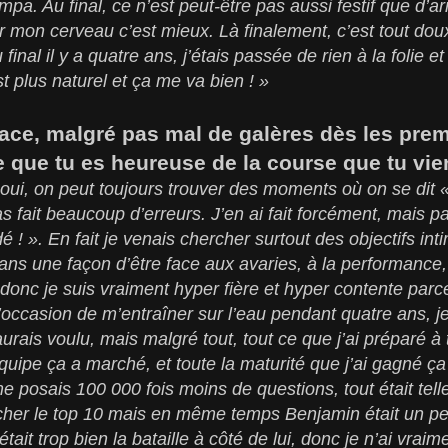
pa. Au final, ce n’est peut-être pas aussi festif que d’a
 mon cerveau c’est mieux. Là finalement, c’est tout dou
inal il y a quatre ans, j’étais passée de rien à la folie et
st plus naturel et ça me va bien ! »
lace, malgré pas mal de galères dès les prem
 que tu es heureuse de la course que tu vie
oui, on peut toujours trouver des moments où on se dit « j
as fait beaucoup d’erreurs. J’en ai fait forcément, mais p
rdé ! ». En fait je venais chercher surtout des objectifs int
 dans une façon d’être face aux avaries, à la performance,
donc je suis vraiment hyper fière et hyper contente parce
occasion de m’entraîner sur l’eau pendant quatre ans, j
rais voulu, mais malgré tout, tout ce que j’ai préparé à 
équipe ça a marché, et toute la maturité que j’ai gagné ça 
me posais 100 000 fois moins de questions, tout était tel
ocher le top 10 mais en même temps Benjamin était un pe
était trop bien la bataille à côté de lui, donc je n’ai vraim