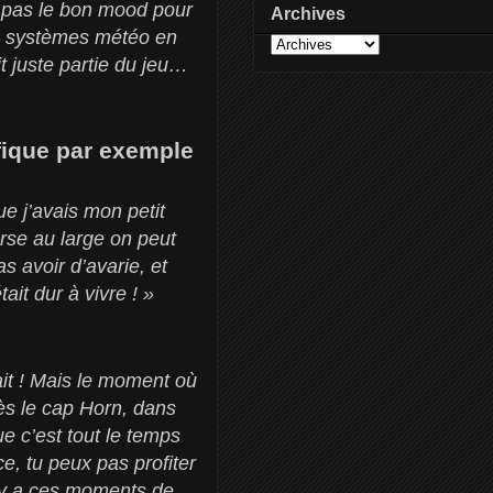
st pas le bon mood pour
Archives
inq systèmes météo en
t juste partie du jeu…
ifique par exemple
ue j’avais mon petit
urse au large on peut
s avoir d’avarie, et
it dur à vivre ! »
fait ! Mais le moment où
rès le cap Horn, dans
e c’est tout le temps
ce, tu peux pas profiter
l y a ces moments de