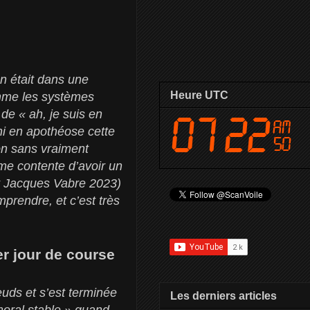
on était dans une
Heure UTC
omme les systèmes
de « ah, je suis en
ni en apothéose cette
ton sans vraiment
ême contente d’avoir un
sat Jacques Vabre 2023)
prendre, et c’est très
er jour de course
uds et s’est terminée
Les derniers articles
 moral stable » quand