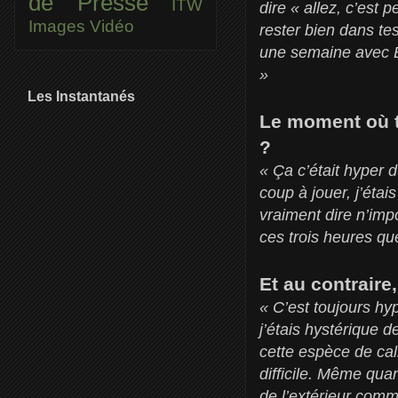
de Presse
ITW
dire « allez, c’est 
Images
Vidéo
rester bien dans te
une semaine avec Be
»
Les Instantanés
Le moment où tu
?
« Ça c’était hyper 
coup à jouer, j’étai
vraiment dire n’impo
ces trois heures qu
Et au contraire
« C’est toujours hyp
j’étais hystérique d
cette espèce de cal
difficile. Même quan
de l’extérieur comm