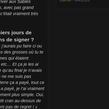
Barrier
- 8/4/2026
rriver aux Sables
x, avec pas grand
 c’était vraiment très
iers jours de
ns de signer ?
’aurais pu faire ci ou
as des grosses où tu te
imes qui étaient
 etc… Et ça je les ai
 qu’au final je n’avais
e ne me suis pas
terre ça a payé, tout ce
a payé, je l’ai vraiment
lement plus simple. Oui,
tit cran au-dessus de
ent pas de regret ! »