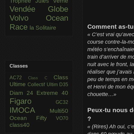
Trophée Jules Verne
Vendée Globe
Volvo Ocean
Race
Comment as-tu v
la Solitaire
« C’est vrai qu’ave
course contre-la-mo
météo s’enchaînaien
train d’arriver de 
nuit avec le front, 
Classes
réaliser que j’avai
Class
AC72
Class C
peu de temps en mer
Ultime
Collectif Ultim
D35
et Henri de mon équ
Diam 24
Extreme 40
chouette…»
Figaro
GC32
IMOCA
Peux-tu nous dé
Multi50
Ocean Fifty
?
VO70
class40
« (Rires) Ah oui, 
dans 60 nœuds au mil