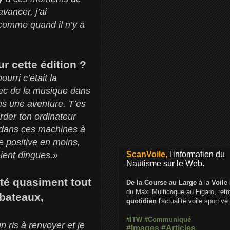
vancer, j’ai
 comme quand il n’y a
sur cette édition ?
rri c’était la
vec de la musique dans
ins une aventure. T’es
rder ton ordinateur
t dans ces machines à
ce positive en moins,
ScanVoile,
l'information du
ient dingues.»
Nautisme sur le Web.
été quasiment tout
De la Course au Large
à la
Voile
du Maxi Multicoque au Figaro, ret
 bateaux,
quotidien
l'actualité voile sportive.
#ITW
#Communiqué
n ris à renvoyer et je
#Images
#Articles