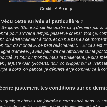
Crédit : A Beaugé
écu cette arrivée si particulière ?
c Benjamin (Dutreux) sur les quatre-cinq derniers jours, 
ntre pour arriver à temps, passer le chenal, tout ça, c
t, on était vraiment à fond, et on n’a pas eu ce moment 
mon tour du monde », ce petit relâchement… Et ça s’est fi
la ligne d’arrivée, j’avais peur de me retrouver sur le pon
s bouclé un tour du monde, mais là finalement, je suis m
, j’ai juste Alan (Roberts, ndlr, co-skipper sur la Tran
ipe à bord, on papote, je débriefe et je commence à com
crire justement tes conditions sur ce derni
c’est quelque chose ! Ma journée a commencé dans 50 nœ
ieu de la nuit ! Et c’est vrai que je n’ai pas été très «