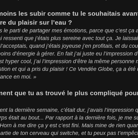
moins les subir comme tu le souhaitais avant
e du plaisir sur l’eau ?
s le parti de partager mes émotions, parce que c’est ça
i ressenti que j’étais plus sereine avec tout ça. Je laissa
l’acceptais, quand j’étais joyeuse j’en profitais, et du cou
s d’énergie à gérer. En fait j’ai juste eu l’impression d’ê
est hyper cool, j’ai l’impression d’être la même personne 
ion et qui a pris du plaisir ! Ce Vendée Globe, ça a é
iance en moi. »
ent que tu as trouvé le plus compliqué pour 
nt la dernière semaine, c’était dur, j’avais l’impression q
ps était au bout... Par rapport à la dernière fois, je me su
 Horn à me dire ça y est c’est fini. Mais mine de rien qua
 partie de ton cerveau qui switche, et tu peux pas t’empêch