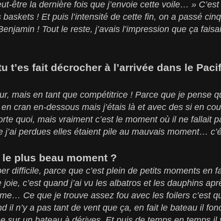
peut-être la dernière fois que j’envoie cette voile… » C’e
s baskets ! Et puis l’intensité de cette fin, on a passé c
njamin ! Tout le reste, j’avais l’impression que ça faisai
 t’es fait décrocher à l’arrivée dans le Pac
dur, mais en tant que compétitrice ! Parce que je pense q
s en cran en-dessous mais j’étais là et avec des si en co
rte quoi, mais vraiment c’est le moment où il ne fallait pa
e j’ai perdues elles étaient pile au mauvais moment… c’éta
, le plus beau moment ?
er difficile, parce que c’est plein de petits moments en 
e joie, c’est quand j’ai vu les albatros et les dauphins ap
me… Ce que je trouve assez fou avec les foilers c’est qu
d il n’y a pas tant de vent que ça, en fait le bateau il fon
e sur un bateau à dérives. Et puis de temps en temps i