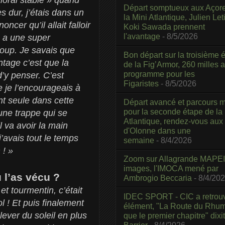
Départ somptueux aux Açor
ès dur, j’étais dans un
la Mini Atlantique, Julien Leti
cer qu’il allait falloir
Koki Sawada prennent
l'avantage
- 8/5/2026
n a une super
 coup. Je savais que
Bon départ sur la troisième é
ntage c’est que la
de la Fig’Armor, 260 milles 
programme pour les
d’y penser. C’est
Figaristes
- 8/5/2026
 je l’encourageais à
nt seule dans cette
Départ avancé et parcours m
pour la seconde étape de la
 une trappe qui se
Atlantique, rendez-vous aux
 va avoir la main
d'Olonne dans une
j’avais tout le temps
semaine
- 8/4/2026
 ! »
Zoom sur Allagrande MAPEI
images, l'IMOCA mené par
u l’as vécu ?
Ambrogio Beccaria
- 8/4/20
et tourmentin, c’était
IDEC SPORT - CIC a retrou
l ! Et puis finalement
élément, "La Route du Rhum
 lever du soleil en plus
que le premier chapitre" dixi