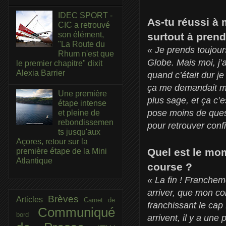
IDEC SPORT -
As-tu réussi à 
CIC a retrouvé
son élément,
surtout à prendr
"La Route du
« Je prends toujour
Rhum n'est que
Globe. Mais moi, j’a
le premier chapitre" dixit
Alexia Barrier
quand c’était dur je 
ça me demandait moin
Une première
plus sage, et ça c’
étape intense
pose moins de quest
et pleine de
rebondissemen
pour retrouver conf
ts jusqu'aux
Açores, retour sur la
Quel est le mom
première étape de la Mini
Atlantique
course ?
« La fin ! Francheme
arriver, que mon cor
Brèves
Articles
Carnet de
franchissant le cap
Communiqué
bord
arrivent, il y a une