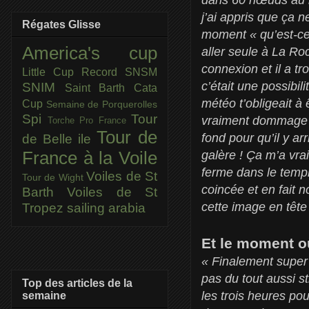
j’ai appris que ça n
Régates Glisse
moment « qu’est-ce q
America's cup
aller seule à La Ro
connexion et il a tr
Little Cup
Record SNSM
c’était une possibil
SNIM
Saint Barth Cata
météo t’obligeait à 
Cup
Semaine de Porquerolles
Spi
Tour
vraiment dommage p
Torche Pro France
Tour de
fond pour qu’il y a
de Belle ile
galère ! Ça m’a vra
France à la Voile
ferme dans le templ
Voiles de St
Tour de Wight
coincée et en fait n
Barth
Voiles de St
cette image en tête
Tropez
sailing arabia
Et le moment où
« Finalement super b
pas du tout aussi st
Top des articles de la
les trois heures pou
semaine