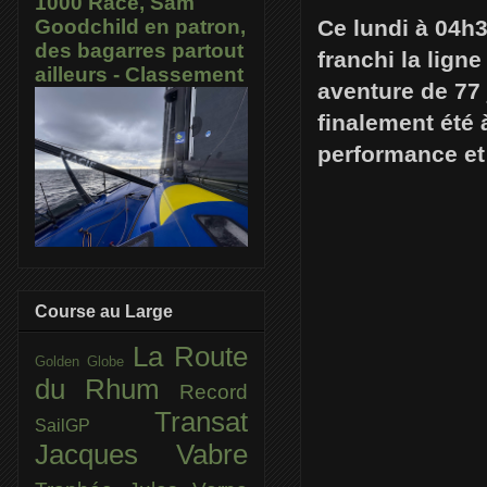
1000 Race, Sam
Ce lundi à 04h3
Goodchild en patron,
des bagarres partout
franchi la lig
ailleurs - Classement
aventure de 77 
finalement été 
performance et 
Course au Large
La Route
Golden Globe
du Rhum
Record
Transat
SailGP
Jacques Vabre