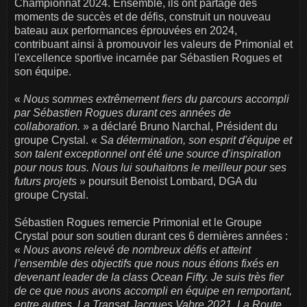
Championnat 2024. Ensemble, ils ont partagé des
moments de succès et de défis, construit un nouveau
bateau aux performances éprouvées en 2024,
contribuant ainsi à promouvoir les valeurs de Primonial et
l'excellence sportive incarnée par Sébastien Rogues et
son équipe.
«
Nous sommes extrêmement fiers du parcours accompli
par Sébastien Rogues durant ces années de
collaboration.
» a déclaré Bruno Narchal, Président du
groupe Crystal. «
Sa détermination, son esprit d'équipe et
son talent exceptionnel ont été une source d'inspiration
pour nous tous. Nous lui souhaitons le meilleur pour ses
futurs projets
» poursuit Benoist Lombard, DGA du
groupe Crystal.
Sébastien Rogues remercie Primonial et le Groupe
Crystal pour son soutien durant ces 6 dernières années :
«
Nous avons relevé de nombreux défis et atteint
l’ensemble des objectifs que nous nous étions fixés en
devenant leader de la class Ocean Fifty. Je suis très fier
de ce que nous avons accompli en équipe en remportant,
entre autres, La Transat Jacques Vabre 2021, La Route