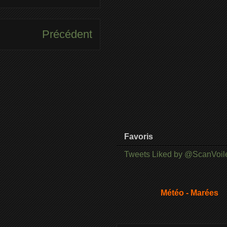
Précédent
Favoris
Tweets Liked by @ScanVoil
Météo - Marées