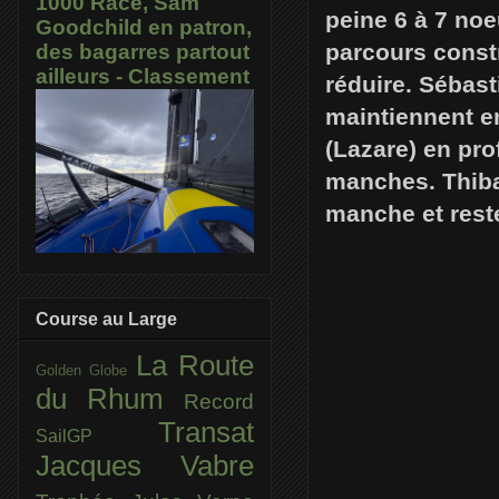
1000 Race, Sam
peine 6 à 7 noe
Goodchild en patron,
parcours const
des bagarres partout
ailleurs - Classement
réduire. Sébast
maintiennent e
(Lazare) en pro
manches. Thiba
manche et rest
Course au Large
La Route
Golden Globe
du Rhum
Record
Transat
SailGP
Jacques Vabre