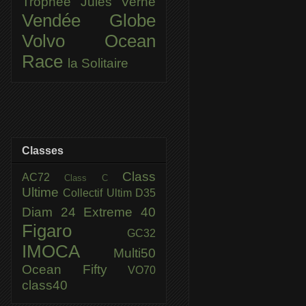
Trophée Jules Verne
Vendée Globe
Volvo Ocean
Race
la Solitaire
Classes
Class
AC72
Class C
Ultime
Collectif Ultim
D35
Diam 24
Extreme 40
Figaro
GC32
IMOCA
Multi50
Ocean Fifty
VO70
class40