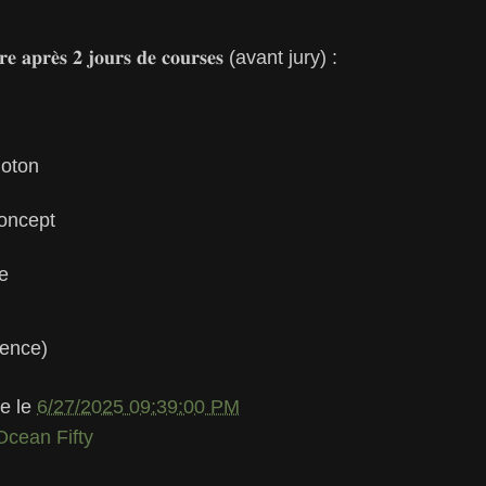
𝐢𝐫𝐞 𝐚𝐩𝐫𝐞̀𝐬 𝟐 𝐣𝐨𝐮𝐫𝐬 𝐝𝐞 𝐜𝐨𝐮𝐫𝐬𝐞𝐬 (avant jury) :
loton
oncept
e
gence)
le
le
6/27/2025 09:39:00 PM
Ocean Fifty