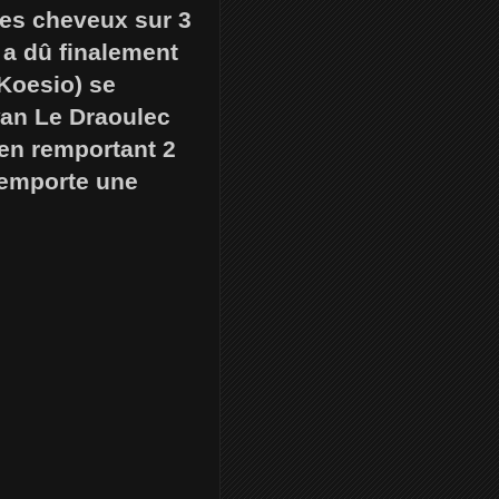
 les cheveux sur 3
 a dû finalement
(Koesio) se
wan Le Draoulec
 en remportant 2
remporte une