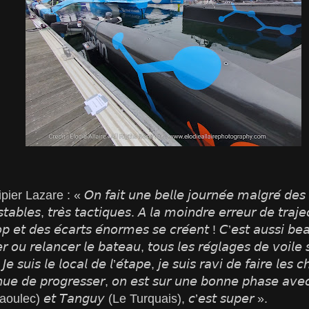
re : « 𝘖𝘯 𝘧𝘢𝘪𝘵 𝘶𝘯𝘦 𝘣𝘦𝘭𝘭𝘦 𝘫𝘰𝘶𝘳𝘯𝘦́𝘦 𝘮𝘢𝘭𝘨𝘳𝘦́ 𝘥𝘦𝘴 𝘤𝘰
𝘯𝘴𝘵𝘢𝘣𝘭𝘦𝘴, 𝘵𝘳𝘦̀𝘴 𝘵𝘢𝘤𝘵𝘪𝘲𝘶𝘦𝘴. 𝘈 𝘭𝘢 𝘮𝘰𝘪𝘯𝘥𝘳𝘦 𝘦𝘳𝘳𝘦𝘶𝘳 𝘥𝘦 𝘵𝘳𝘢𝘫
 𝘦𝘵 𝘥𝘦𝘴 𝘦́𝘤𝘢𝘳𝘵𝘴 𝘦́𝘯𝘰𝘳𝘮𝘦𝘴 𝘴𝘦 𝘤𝘳𝘦́𝘦𝘯𝘵 ! 𝘊’𝘦𝘴𝘵 𝘢𝘶𝘴𝘴𝘪 𝘣𝘦
𝘳 𝘰𝘶 𝘳𝘦𝘭𝘢𝘯𝘤𝘦𝘳 𝘭𝘦 𝘣𝘢𝘵𝘦𝘢𝘶, 𝘵𝘰𝘶𝘴 𝘭𝘦𝘴 𝘳𝘦́𝘨𝘭𝘢𝘨𝘦𝘴 𝘥𝘦 𝘷𝘰𝘪𝘭𝘦 
 𝘑𝘦 𝘴𝘶𝘪𝘴 𝘭𝘦 𝘭𝘰𝘤𝘢𝘭 𝘥𝘦 𝘭’𝘦́𝘵𝘢𝘱𝘦, 𝘫𝘦 𝘴𝘶𝘪𝘴 𝘳𝘢𝘷𝘪 𝘥𝘦 𝘧𝘢𝘪𝘳𝘦 𝘭𝘦𝘴 𝘤
𝘶𝘦 𝘥𝘦 𝘱𝘳𝘰𝘨𝘳𝘦𝘴𝘴𝘦𝘳, 𝘰𝘯 𝘦𝘴𝘵 𝘴𝘶𝘳 𝘶𝘯𝘦 𝘣𝘰𝘯𝘯𝘦 𝘱𝘩𝘢𝘴𝘦 𝘢𝘷𝘦
raoulec) 𝘦𝘵 𝘛𝘢𝘯𝘨𝘶𝘺 (Le Turquais), 𝘤’𝘦𝘴𝘵 𝘴𝘶𝘱𝘦𝘳 ».