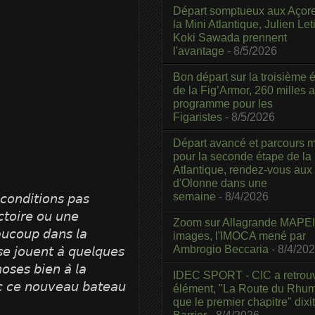
Départ somptueux aux Açor
la Mini Atlantique, Julien Leti
Koki Sawada prennent
l'avantage
- 8/5/2026
Bon départ sur la troisième é
de la Fig’Armor, 260 milles 
programme pour les
Figaristes
- 8/5/2026
Départ avancé et parcours m
pour la seconde étape de la
Atlantique, rendez-vous aux
d'Olonne dans une
semaine
- 8/4/2026
𝘯𝘥𝘪𝘵𝘪𝘰𝘯𝘴 𝘱𝘢𝘴
𝘤𝘵𝘰𝘪𝘳𝘦 𝘰𝘶 𝘶𝘯𝘦
Zoom sur Allagrande MAPEI
𝘢𝘶𝘤𝘰𝘶𝘱 𝘥𝘢𝘯𝘴 𝘭𝘢
images, l'IMOCA mené par
Ambrogio Beccaria
- 8/4/20
𝘴𝘦 𝘫𝘰𝘶𝘦𝘯𝘵 𝘢̀ 𝘲𝘶𝘦𝘭𝘲𝘶𝘦𝘴
𝘩𝘰𝘴𝘦𝘴 𝘣𝘪𝘦𝘯 𝘢̀ 𝘭𝘢
IDEC SPORT - CIC a retrou
𝘤 𝘤𝘦 𝘯𝘰𝘶𝘷𝘦𝘢𝘶 𝘣𝘢𝘵𝘦𝘢𝘶
élément, "La Route du Rhum
que le premier chapitre" dixi