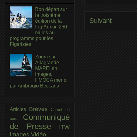
Bon départ sur
la troisième
Suivant
édition de la
Fig’Armor, 260
milles au
programme pour les
Figaristes
Zoom sur
Allagrande
MAPEI en
images,
l'IMOCA mené
par Ambrogio Beccaria
Brèves
Articles
Carnet de
Communiqué
bord
de Presse
ITW
Images
Vidéo