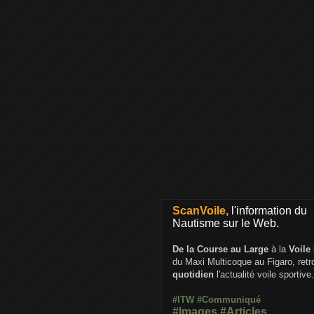
ScanVoile,
l'information du
Nautisme sur le Web.
De la Course au Large
à la
Voile
du Maxi Multicoque au Figaro, ret
quotidien
l'actualité voile sportive.
#ITW
#Communiqué
#Images
#Articles