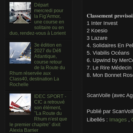
Départ
mercredi pour
𝐂𝐥𝐚𝐬𝐬𝐞𝐦𝐞𝐧𝐭 𝐩𝐫𝐨𝐯𝐢𝐬
la Fig'Armor,
une course en
1 Inter Invest
solitaire ou en
2 Koesio
duo, rendez-vous à Lorient
3 Lazare
4. Solidaires En Pe
3e édition en
2027 du Défi
5. Viabilis Océans
Atlantique,
6. Upwind by MerC
course retour
7. Le Rire Médecin
de la Route du
Rhum réservée aux
8. Mon Bonnet Ros
Class40, destination La
Rochelle
ScanVoile (avec A
IDEC SPORT -
CIC a retrouvé
son élément,
Publié par
ScanVoi
"La Route du
Rhum n'est que
Libellés :
Images
,
le premier chapitre" dixit
Alexia Barrier