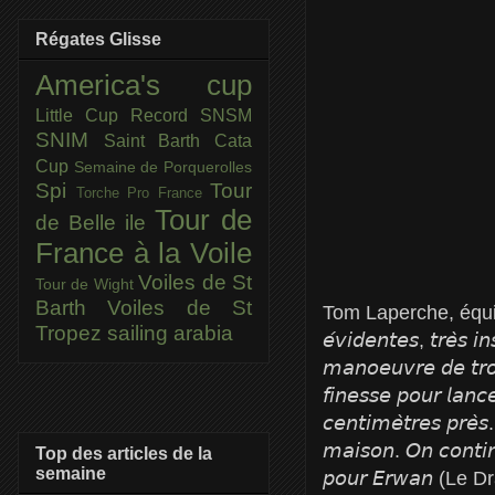
Régates Glisse
America's cup
Little Cup
Record SNSM
SNIM
Saint Barth Cata
Cup
Semaine de Porquerolles
Spi
Tour
Torche Pro France
Tour de
de Belle ile
France à la Voile
Voiles de St
Tour de Wight
Barth
Voiles de St
Tom Laperche, équipier Laza
Tropez
sailing arabia
𝘦́𝘷𝘪𝘥𝘦𝘯𝘵𝘦𝘴, 𝘵𝘳𝘦̀𝘴 𝘪
𝘮𝘢𝘯𝘰𝘦𝘶𝘷𝘳𝘦 𝘥𝘦 𝘵𝘳𝘰
𝘧𝘪𝘯𝘦𝘴𝘴𝘦 𝘱𝘰𝘶𝘳 𝘭𝘢𝘯𝘤
𝘤𝘦𝘯𝘵𝘪𝘮𝘦̀𝘵𝘳𝘦𝘴 𝘱𝘳𝘦̀𝘴.
𝘮𝘢𝘪𝘴𝘰𝘯. 𝘖𝘯 𝘤𝘰𝘯𝘵𝘪
Top des articles de la
semaine
𝘱𝘰𝘶𝘳 𝘌𝘳𝘸𝘢𝘯 (Le D