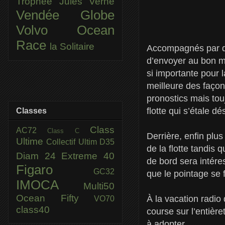
Trophée Jules Verne
Vendée Globe
Volvo Ocean
Race
la Solitaire
Accompagnés par des
d’envoyer au bon mo
si importante pour l
meilleure des façon
pronostics mais tou
flotte qui s’étale d
Classes
Class
AC72
Class C
Derrière, enfin plus
Ultime
Collectif Ultim
D35
de la flotte tandis 
Diam 24
Extreme 40
de bord sera intére
Figaro
GC32
que le pointage se f
IMOCA
Multi50
Ocean Fifty
À la vacation radi
VO70
class40
course sur l’entièr
à adopter.