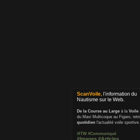
ScanVoile,
l'information du
Nautisme sur le Web.
De la Course au Large
à la
Voile
du Maxi Multicoque au Figaro, ret
quotidien
l'actualité voile sportive.
#ITW
#Communiqué
#Images
#Articles