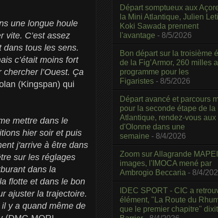
Départ somptueux aux Açor
la Mini Atlantique, Julien Leti
ns une longue houle
Koki Sawada prennent
er vite. C’est assez
l'avantage
- 8/5/2026
t dans tous les sens.
Bon départ sur la troisième é
is c’était moins fort
de la Fig’Armor, 260 milles 
r chercher l’Ouest. Ça
programme pour les
Figaristes
- 8/5/2026
olan (Kingspan) qui
Départ avancé et parcours m
pour la seconde étape de la
Atlantique, rendez-vous aux
n me mettre dans le
d'Olonne dans une
ions hier soir et puis
semaine
- 8/4/2026
ent j'arrive à être dans
Zoom sur Allagrande MAPEI
tre sur les réglages
images, l'IMOCA mené par
rburant dans la
Ambrogio Beccaria
- 8/4/20
a flotte et dans le bon
IDEC SPORT - CIC a retrou
 ajuster la trajectoire.
élément, "La Route du Rhum
s il y a quand même de
que le premier chapitre" dixi
ley (DMG MORI