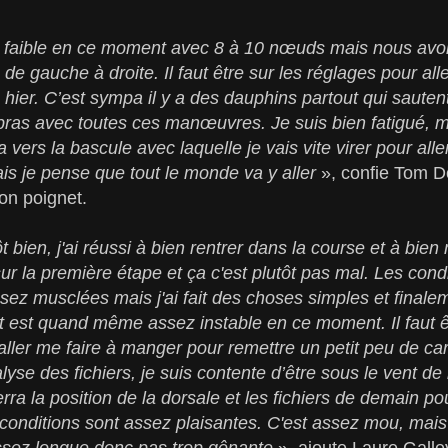
z faible en ce moment avec 8 à 10 nœuds mais nous avo
 de gauche à droite. Il faut être sur les réglages pour all
 hier. C’est sympa il y a des dauphins partout qui sauten
bras avec toutes ces manœuvres. Je suis bien fatigué, ma
ers la bascule avec laquelle je vais vite virer pour alle
is je pense que tout le monde va y aller
», confie Tom D
on poignet.
 bien, j'ai réussi à bien rentrer dans la course et à bie
 la première étape et ça c'est plutôt pas mal. Les condit
ssez musclées mais j'ai fait des choses simples et finalem
t est quand même assez instable en ce moment. Il faut ê
 aller me faire à manger pour remettre un petit peu de ca
se des fichiers, je suis contente d’être sous le vent de l
ra la position de la dorsale et les fichiers de demain pour
 conditions sont assez plaisantes. C'est assez mou, mai
 assez longue donc pas trop gênante
», ajoute Laure Gal