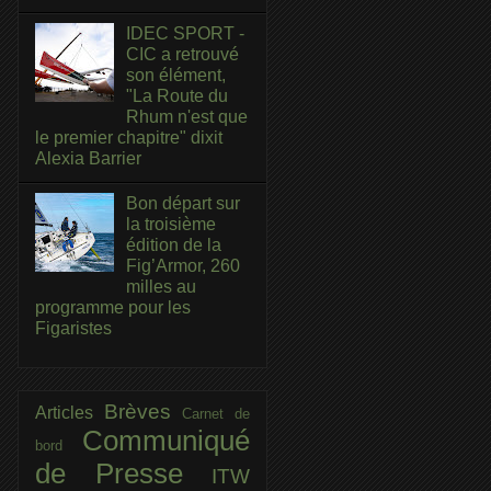
IDEC SPORT -
CIC a retrouvé
son élément,
"La Route du
Rhum n'est que
le premier chapitre" dixit
Alexia Barrier
Bon départ sur
la troisième
édition de la
Fig’Armor, 260
milles au
programme pour les
Figaristes
Brèves
Articles
Carnet de
Communiqué
bord
de Presse
ITW