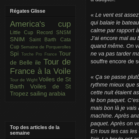
Régates Glisse
«
Le vent est asse
qui balaie le bateau
America's cup
calme par rapport à
Little Cup
Record SNSM
J’ai encore mal au 
SNIM
Saint Barth Cata
quand même. On va v
Cup
Semaine de Porquerolles
Spi
Tour
ne va pas tarder ma
Torche Pro France
Tour de
souffre encore de s
de Belle ile
France à la Voile
«
Ça se passe plutôt
Voiles de St
Tour de Wight
rythme mieux que sur
Barth
Voiles de St
cette nuit étaient a
Tropez
sailing arabia
le bon paquet. C’es
mais bon là je vais
machine. Après analy
paquet. Après on ver
Top des articles de la
En tous les cas les
semaine
l'air. La houle est