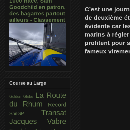
1000 Race, Sam
Goodchild en patron,
C’est une jour
des bagarres partout
de deuxième éta
ailleurs - Classement
évidente car le
marins à régler
profitent pour 
fameux viremen
Course au Large
La Route
Golden Globe
du Rhum
Record
Transat
SailGP
Jacques Vabre