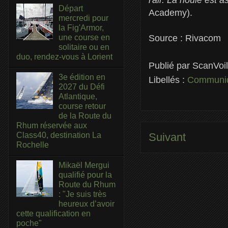
Départ
Academy).
mercredi pour
la Fig'Armor,
une course en
Source : Rivacom
solitaire ou en
duo, rendez-vous à Lorient
Publié par
ScanVoi
3e édition en
Libellés :
Communiq
2027 du Défi
Atlantique,
course retour
de la Route du
Rhum réservée aux
Class40, destination La
Suivant
Rochelle
Mikaël Mergui
qualifié pour la
Route du Rhum
: "Je suis très
heureux d’avoir
cette qualification en
poche"