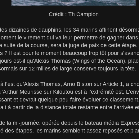
Crédit : Th Campion
 dizaines de dauphins, les 34 marins affinent désormais
ment le virement qui va leur permettre de gagner dans 
a suite de la course, sera la juge de paix de cette étape. 
s ? Il est pour le moment beaucoup trop tôt pour s’avan
jours est-il qu’Alexis Thomas (Wings of the Ocean), placé
ésormais sur 12 milles de large conserve toujours la tête.
 à l’est qu’Alexis Thomas, Arno Biston sur Article 1, a ch
qu’Arthur Meurisse sur Kiloutou est à l’extrémité est. L’e
ssant et devrait quelque peu faire évoluer ce classement.
ait à partir de la distance totale restante entre l’arrivée 
o de la mi-journée, opérée depuis le bateau média Expre
eté des étapes, les marins semblent assez reposés et plan