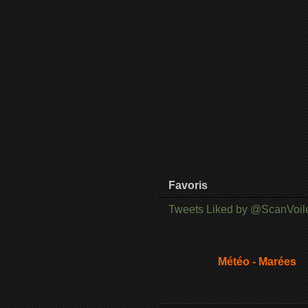
Favoris
Tweets Liked by @ScanVoil
Météo - Marées