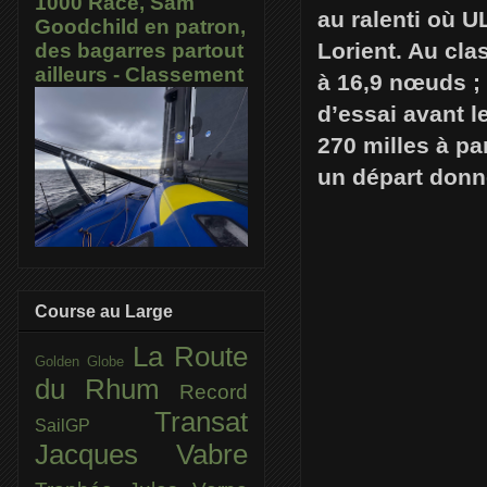
1000 Race, Sam
au ralenti où U
Goodchild en patron,
Lorient. Au cl
des bagarres partout
ailleurs - Classement
à 16,9 nœuds ; 
d’essai avant 
270 milles à pa
un départ donn
Course au Large
La Route
Golden Globe
du Rhum
Record
Transat
SailGP
Jacques Vabre