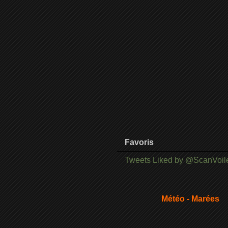
Favoris
Tweets Liked by @ScanVoil
Météo - Marées