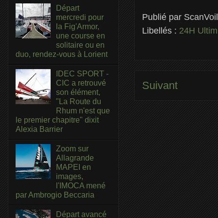
Départ
Publié par
ScanVoi
mercredi pour
la Fig'Armor,
Libellés :
24H Ulti
une course en
solitaire ou en
duo, rendez-vous à Lorient
IDEC SPORT -
CIC a retrouvé
Suivant
son élément,
"La Route du
Rhum n'est que
le premier chapitre" dixit
Alexia Barrier
Zoom sur
Allagrande
MAPEI en
images,
l'IMOCA mené
par Ambrogio Beccaria
Départ avancé