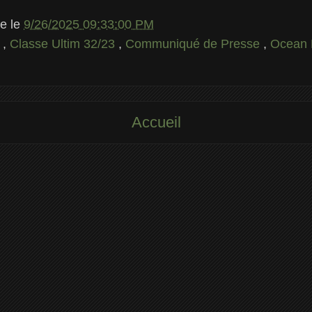
le
le
9/26/2025 09:33:00 PM
m
,
Classe Ultim 32/23
,
Communiqué de Presse
,
Ocean F
Accueil