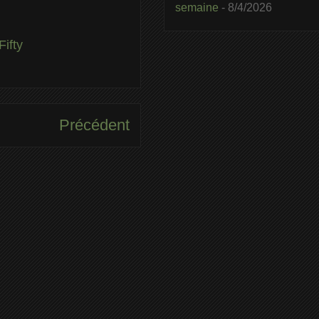
semaine
- 8/4/2026
ifty
Précédent