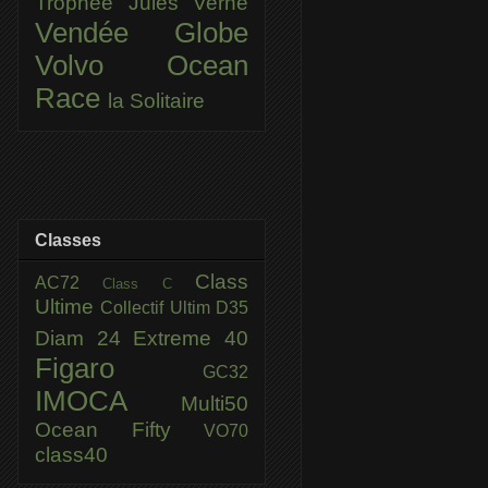
Trophée Jules Verne
Vendée Globe
Volvo Ocean
Race
la Solitaire
Classes
Class
AC72
Class C
Ultime
Collectif Ultim
D35
Diam 24
Extreme 40
Figaro
GC32
IMOCA
Multi50
Ocean Fifty
VO70
class40