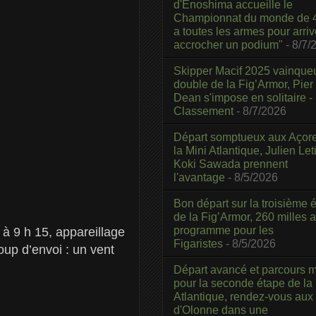
d'Enoshima accueille le
Championnat du monde de 4
a toutes les armes pour arriv
accrocher un podium"
- 8/7/
Skipper Macif 2025 vainque
double de la Fig’Armor, Pier
Dean s'impose en solitaire -
Classement
- 8/7/2026
Départ somptueux aux Açor
la Mini Atlantique, Julien Leti
Koki Sawada prennent
l'avantage
- 8/5/2026
Bon départ sur la troisième é
de la Fig’Armor, 260 milles 
programme pour les
à 9 h 15, appareillage
Figaristes
- 8/5/2026
oup d’envoi : un vent
Départ avancé et parcours m
pour la seconde étape de la
Atlantique, rendez-vous aux
d'Olonne dans une