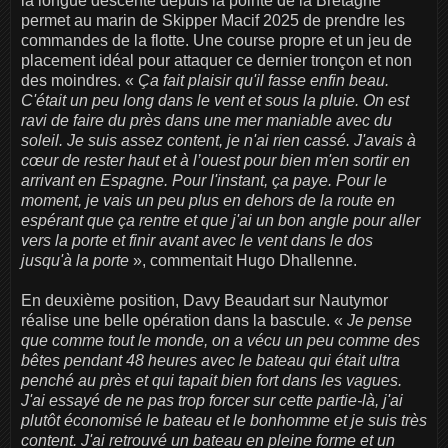
la longue descente depuis la pointe de la Bretagne
permet au marin de Skipper Macif 2025 de prendre les
commandes de la flotte. Une course propre et un jeu de
placement idéal pour attaquer ce dernier tronçon et non
des moindres. «
Ça fait plaisir qu'il fasse enfin beau.
C'était un peu long dans le vent et sous la pluie. On est
ravi de faire du près dans une mer maniable avec du
soleil. Je suis assez content, je n'ai rien cassé. J'avais à
cœur de rester haut et à l’ouest pour bien m'en sortir en
arrivant en Espagne. Pour l'instant, ça paye. Pour le
moment, je vais un peu plus en dehors de la route en
espérant que ça rentre et que j'ai un bon angle pour aller
vers la porte et finir avant avec le vent dans le dos
jusqu'à la porte
», commentait Hugo Dhallenne.
En deuxième position, Davy Beaudart sur Nautymor
réalise une belle opération dans la bascule. «
Je pense
que comme tout le monde, on a vécu un peu comme des
bêtes pendant 48 heures avec le bateau qui était ultra
penché au près et qui tapait bien fort dans les vagues.
J'ai essayé de ne pas trop forcer sur cette partie-là, j'ai
plutôt économisé le bateau et le bonhomme et je suis très
content. J'ai retrouvé un bateau en pleine forme et un