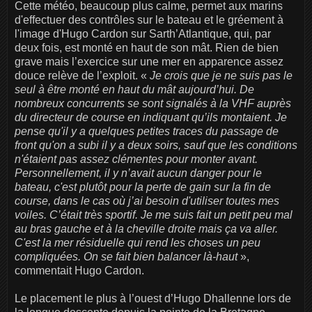
Cette météo, beaucoup plus calme, permet aux marins
d'effectuer des contrôles sur le bateau et le gréement à
l'image d'Hugo Cardon sur Sarth’Atlantique, qui, par
deux fois, est monté en haut de son mât. Rien de bien
grave mais l’exercice sur une mer en apparence assez
douce relève de l’exploit. «
Je crois que je ne suis pas le
seul à être monté en haut du mât aujourd’hui. De
nombreux concurrents se sont signalés à la VHF auprès
du directeur de course en indiquant qu’ils montaient. Je
pense qu'il y a quelques petites traces du passage de
front qu'on a subi il y a deux soirs, sauf que les conditions
n'étaient pas assez clémentes pour monter avant.
Personnellement, il y n’avait aucun danger pour le
bateau, c'est plutôt pour la perte de gain sur la fin de
course, dans le cas où j’ai besoin d'utiliser toutes mes
voiles. C’était très sportif. Je me suis fait un petit peu mal
au bras gauche et à la cheville droite mais ça va aller.
C'est la mer résiduelle qui rend les choses un peu
compliquées. On se fait bien balancer là-haut
»,
commentait Hugo Cardon.
Le placement le plus à l’ouest d’Hugo Dhallenne lors de