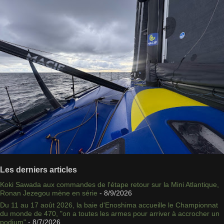
Les derniers articles
Koki Sawada aux commandes de l'étape retour sur la Mini Atlantique,
Ronan Jezegou mène en série
- 8/9/2026
Du 11 au 17 août 2026, la baie d'Enoshima accueille le Championnat
du monde de 470, "on a toutes les armes pour arriver à accrocher un
podium"
- 8/7/2026