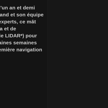
d'un an et demi
hand et son équipe
experts, ce mât
a et de
ie LIDAR*) pour
haines semaines
remière navigation