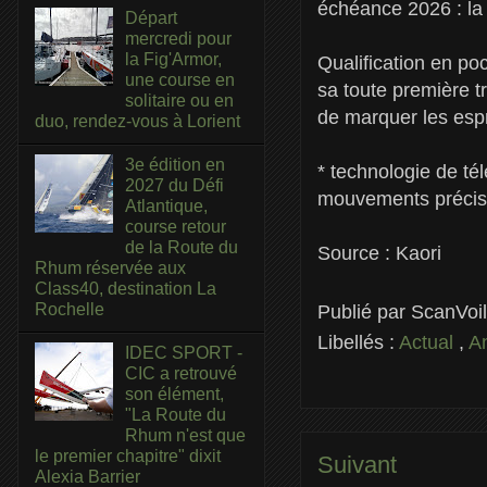
échéance 2026 : la
Départ
mercredi pour
la Fig'Armor,
Qualification en po
une course en
sa toute première tr
solitaire ou en
de marquer les espri
duo, rendez-vous à Lorient
3e édition en
* technologie de té
2027 du Défi
mouvements précis
Atlantique,
course retour
de la Route du
Source : Kaori
Rhum réservée aux
Class40, destination La
Rochelle
Publié par
ScanVoi
Libellés :
Actual
,
A
IDEC SPORT -
CIC a retrouvé
son élément,
"La Route du
Rhum n'est que
le premier chapitre" dixit
Suivant
Alexia Barrier