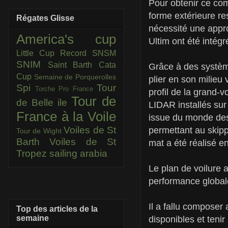
Pour obtenir ce com
forme extérieure re
Régates Glisse
nécessité une appr
America's cup
Ultim ont été intégr
Little Cup
Record SNSM
SNIM
Saint Barth Cata
Grâce à des système
Cup
Semaine de Porquerolles
plier en son milieu 
Spi
Tour
Torche Pro France
profil de la grand-
Tour de
de Belle ile
LIDAR installés sur 
France à la Voile
issue du monde des 
Voiles de St
permettant au skippe
Tour de Wight
Barth
Voiles de St
mat a été réalisé e
Tropez
sailing arabia
Le plan de voilure a
performance global
Il a fallu composer 
Top des articles de la
semaine
disponibles et tenir