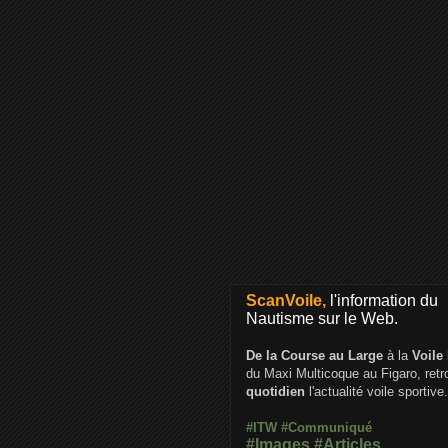
ScanVoile,
l'information du
Nautisme sur le Web.
De la Course au Large
à la
Voile
du Maxi Multicoque au Figaro, ret
quotidien
l'actualité voile sportive.
#ITW
#Communiqué
#Images
#Articles