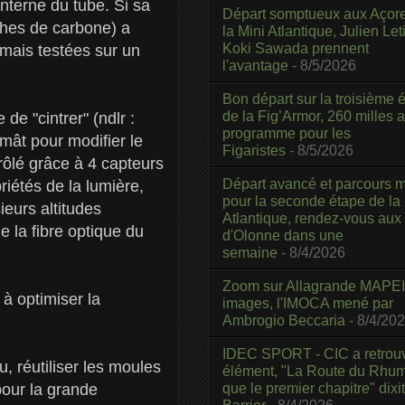
nterne du tube. Si sa
Départ somptueux aux Açor
uches de carbone) a
la Mini Atlantique, Julien Leti
Koki Sawada prennent
mais testées sur un
l'avantage
- 8/5/2026
Bon départ sur la troisième é
de la Fig’Armor, 260 milles 
e "cintrer" (ndlr :
programme pour les
 mât pour modifier le
Figaristes
- 8/5/2026
trôlé grâce à 4 capteurs
Départ avancé et parcours m
riétés de la lumière,
pour la seconde étape de la
eurs altitudes
Atlantique, rendez-vous aux
e la fibre optique du
d'Olonne dans une
semaine
- 8/4/2026
Zoom sur Allagrande MAPEI
 à optimiser la
images, l'IMOCA mené par
Ambrogio Beccaria
- 8/4/20
IDEC SPORT - CIC a retrou
, réutiliser les moules
élément, "La Route du Rhum
que le premier chapitre" dixi
pour la grande