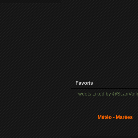
Favoris
Tweets Liked by @ScanVoil
Météo - Marées