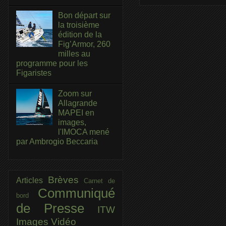
Bon départ sur
la troisième
édition de la
Fig’Armor, 260
milles au
programme pour les
Figaristes
Zoom sur
Allagrande
MAPEI en
images,
l'IMOCA mené
par Ambrogio Beccaria
Brèves
Articles
Carnet de
Communiqué
bord
de Presse
ITW
Images
Vidéo