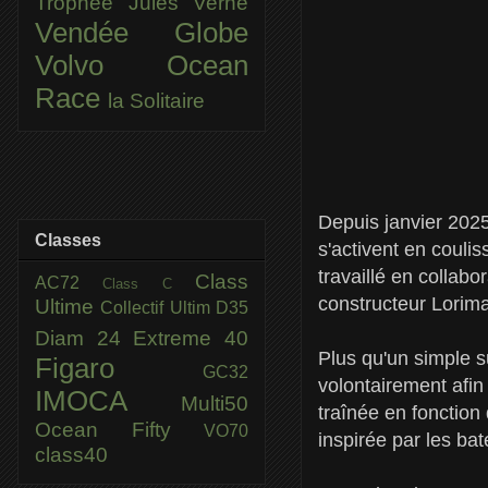
Trophée Jules Verne
Vendée Globe
Volvo Ocean
Race
la Solitaire
Depuis janvier 2025
Classes
s'activent en couli
travaillé en collabo
Class
AC72
Class C
constructeur Lorima
Ultime
Collectif Ultim
D35
Diam 24
Extreme 40
Plus qu'un simple s
Figaro
GC32
volontairement afin 
IMOCA
Multi50
traînée en fonction
Ocean Fifty
VO70
inspirée par les ba
class40