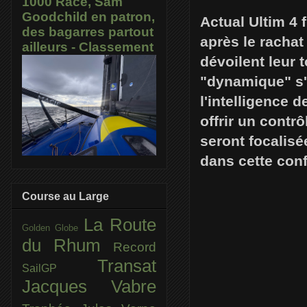
1000 Race, Sam
Goodchild en patron,
Actual Ultim 4 
des bagarres partout
après le racha
ailleurs - Classement
dévoilent leur 
"dynamique" s'
l'intelligence 
offrir un contr
seront focalisé
dans cette conf
Course au Large
La Route
Golden Globe
du Rhum
Record
Transat
SailGP
Jacques Vabre