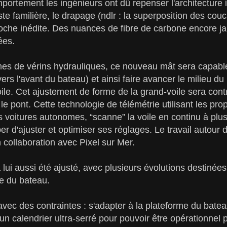
portement les ingénieurs ont dû repenser l'architecture i
ste familière, le drapage (ndlr : la superposition des co
oche inédite. Des nuances de fibre de carbone encore ja
ées.
s de vérins hydrauliques, ce nouveau mât sera capable d
vers l'avant du bateau) et ainsi faire avancer le milieu du
voile. Cet ajustement de forme de la grand-voile sera con
le pont. Cette technologie de télémétrie utilisant les prop
voitures autonomes, “scanne” la voile en continu à plusi
r d'ajuster et optimiser ses réglages. Le travail autour d
n collaboration avec Pixel sur Mer.
 lui aussi été ajusté, avec plusieurs évolutions destinées
e du bateau.
avec des contraintes : s'adapter à la plateforme du bateau
 un calendrier ultra-serré pour pouvoir être opérationnel 