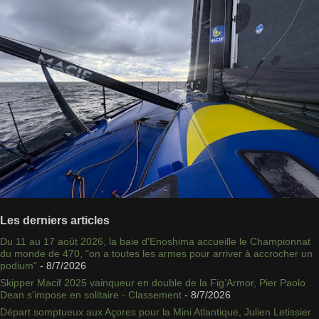
Les derniers articles
Du 11 au 17 août 2026, la baie d'Enoshima accueille le Championnat
du monde de 470, "on a toutes les armes pour arriver à accrocher un
podium"
- 8/7/2026
Skipper Macif 2025 vainqueur en double de la Fig’Armor, Pier Paolo
Dean s'impose en solitaire - Classement
- 8/7/2026
Départ somptueux aux Açores pour la Mini Atlantique, Julien Letissier