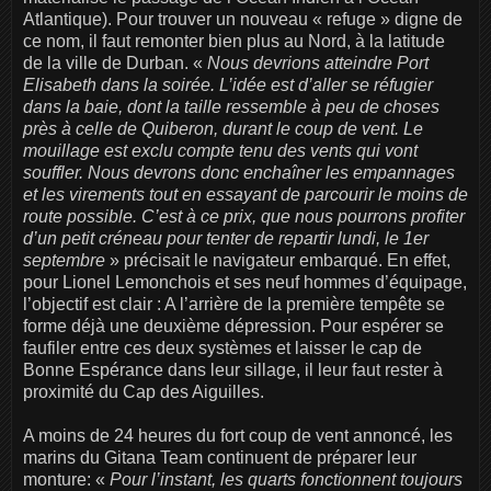
Atlantique). Pour trouver un nouveau « refuge » digne de
ce nom, il faut remonter bien plus au Nord, à la latitude
de la ville de Durban. «
Nous devrions atteindre Port
Elisabeth dans la soirée. L’idée est d’aller se réfugier
dans la baie, dont la taille ressemble à peu de choses
près à celle de Quiberon, durant le coup de vent. Le
mouillage est exclu compte tenu des vents qui vont
souffler. Nous devrons donc enchaîner les empannages
et les virements tout en essayant de parcourir le moins de
route possible. C’est à ce prix, que nous pourrons profiter
d’un petit créneau pour tenter de repartir lundi, le 1er
septembre
» précisait le navigateur embarqué. En effet,
pour Lionel Lemonchois et ses neuf hommes d’équipage,
l’objectif est clair : A l’arrière de la première tempête se
forme déjà une deuxième dépression. Pour espérer se
faufiler entre ces deux systèmes et laisser le cap de
Bonne Espérance dans leur sillage, il leur faut rester à
proximité du Cap des Aiguilles.
A moins de 24 heures du fort coup de vent annoncé, les
marins du Gitana Team continuent de préparer leur
monture: «
Pour l’instant, les quarts fonctionnent toujours