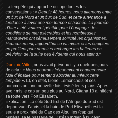
La tempête qui approche occupe toutes les
conversations : «
Depuis 48 heures, nous alternons entre
un flux de Nord et un flux de Sud, et cette alternance à
tendance à lever une mer formée et hachée. La journée
d’hier a été vraiment pénible pour l’équipage ; les
conditions de mer exécrables et les nombreuses
manœuvres ont sérieusement sollicité les organismes.
Heureusement, aujourd’hui ca va mieux et les équipiers
en profitent pour dormir et recharger les batteries en
prévision de la suite peu évidente qui nous attend.
»
Dominic Vittet
, nous avait prévenu il y a quelques jours
de cela : «
Nous pourrons fréquemment changer notre
fusil d’épaule pour tenter d’aborder au mieux cette
tempête
». Et, en effet, Lionel Lemonchois et ses
hommes ont une nouvelle fois révisé leurs plans. Après
avoir mis le cap un peu plus au Nord, Gitana 13 a infléchi
sa route vers Port Elisabeth.
Explication : La côte Sud-Est de l’Afrique du Sud est
dépourvue d’abris, et la baie de Port Elisabeth est la
seule à proximité du Cap des Aiguilles (cap qui
matérialise le passage de l’Océan Indien à l’Océan