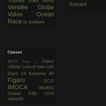
Trophée Jules Verne
Suivant
Vendée Globe
Volvo Ocean
Race
la Solitaire
Classes
Class
AC72
Class C
Ultime
Collectif Ultim
D35
Diam 24
Extreme 40
Figaro
GC32
IMOCA
Multi50
Ocean Fifty
VO70
class40