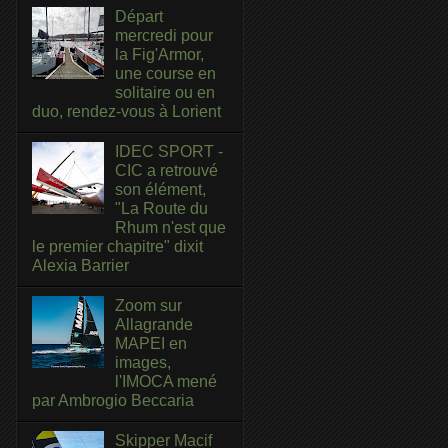
Départ
mercredi pour
la Fig'Armor,
une course en
solitaire ou en
duo, rendez-vous à Lorient
IDEC SPORT -
CIC a retrouvé
son élément,
"La Route du
Rhum n'est que
le premier chapitre" dixit
Alexia Barrier
Zoom sur
Allagrande
MAPEI en
images,
l'IMOCA mené
par Ambrogio Beccaria
Skipper Macif