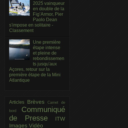
2025 vainqueur
en double de la
Fig’Armor, Pier
Paolo Dean
s'impose en solitaire -
Classement
Une première
étape intense
et pleine de
rebondissemen
ts jusqu'aux
Açores, retour sur la
première étape de la Mini
Atlantique
Brèves
Articles
Carnet de
Communiqué
bord
de Presse
ITW
Images
Vidéo