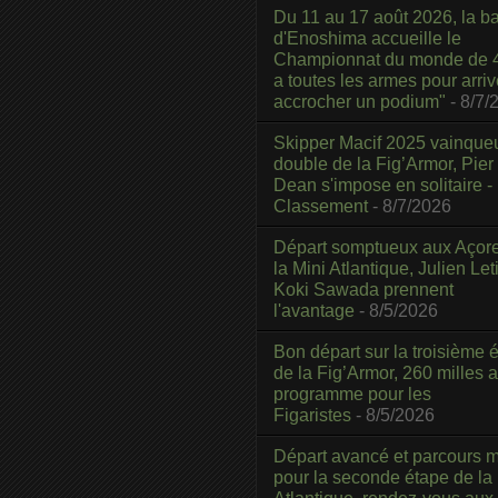
Du 11 au 17 août 2026, la b
d'Enoshima accueille le
Championnat du monde de 4
a toutes les armes pour arriv
accrocher un podium"
- 8/7/
Skipper Macif 2025 vainque
double de la Fig’Armor, Pier
Dean s'impose en solitaire -
Classement
- 8/7/2026
Départ somptueux aux Açor
la Mini Atlantique, Julien Leti
Koki Sawada prennent
l'avantage
- 8/5/2026
Bon départ sur la troisième é
de la Fig’Armor, 260 milles 
programme pour les
Figaristes
- 8/5/2026
Départ avancé et parcours m
pour la seconde étape de la