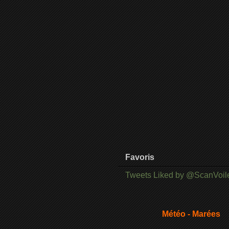
Favoris
Tweets Liked by @ScanVoil
Météo - Marées