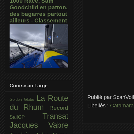
1000 Race, Sam
Goodchild en patron,
des bagarres partout
ailleurs - Classement
Course au Large
La Route
Publié par
ScanVoi
Golden Globe
Libellés :
Catamara
du Rhum
Record
Transat
SailGP
Jacques Vabre