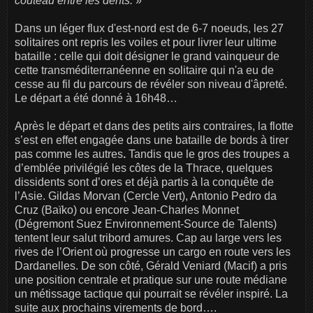
couteau entre les dents.
»
Dans un léger flux d'est-nord est de 6-7 noeuds, les 27
solitaires ont repris les voiles et pour livrer leur ultime
bataille : celle qui doit désigner le grand vainqueur de
cette transméditerranéenne en solitaire qui n'a eu de
cesse au fil du parcours de révéler son niveau d'âpreté.
Le départ a été donné à 16h48…
Après le départ et dans des petits airs contraires, la flotte
s’est en effet engagée dans une bataille de bords à tirer
pas comme les autres
.
Tandis que le gros des troupes a
d’emblée privilégié les côtes de la Thrace, quelques
dissidents sont d’ores et déjà partis à la conquête de
l’Asie. Gildas Morvan (Cercle Vert), Antonio Pedro da
Cruz (Baïko) ou encore Jean-Charles Monnet
(Dégremont Suez Environnement-Source de Talents)
tentent leur salut tribord amures. Cap au large vers les
rives de l’Orient où progresse un cargo en route vers les
Dardanelles. De son côté, Gérald Veniard (Macif) a pris
une position centrale et pratique sur une route médiane
un métissage tactique qui pourrait se révéler inspiré. La
suite aux prochains virements de bord….