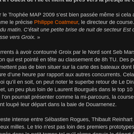
ur le Trophée MAP 2009 s’est bien passée même si cela a
mme le précise
Philippe Coatmeur
, le directeur de course
du matin. C’était une petite brise de nuit de secteur Est 
esse vers Groix.
»
rents à avoir contourné Groix par le Nord sont Seb Mars
n qui est pointé en tête au classement de 8h TU. Des pe
mettent pas de bien situer sur la carte des bateaux dont l
eure d’une heure par rapport aux autres concurrents. Cela
i qu’il en soit, on peut noter le superbe retour de Le Dir
t, un peu plus loin de Laurent Bourguès dans le top 10 
 l’on pourrait présenter comme la mi-parcours, la course
nt loupé leur départ dans la baie de Douarnenez.
 reste intense entre Sébastien Rogues, Thibault Reinhart
eux milles. Le trio n’est pas loin des premiers prototypes