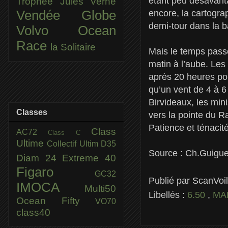
étant peu désavanta
Trophée Jules Verne
encore, la cartogra
Vendée Globe
demi-tour dans la 
Volvo Ocean
Race
la Solitaire
Mais le temps passe
matin à l’aube. Les
après 20 heures pou
qu’un vent de 4 à 
Birvideaux, les min
Classes
vers la pointe du R
Patience et ténacit
Class
AC72
Class C
Ultime
Collectif Ultim
D35
Source : Ch.Guigu
Diam 24
Extreme 40
Figaro
GC32
Publié par
ScanVoi
IMOCA
Multi50
Libellés :
6.50
,
MA
Ocean Fifty
VO70
class40