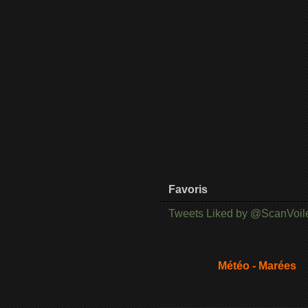
Favoris
Tweets Liked by @ScanVoil
Météo - Marées