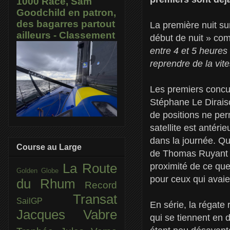
1000 Race, Sam
Goodchild en patron,
des bagarres partout
La première nuit s
ailleurs - Classement
début de nuit » co
entre 4 et 5 heures 
reprendre de la vit
Les premiers concur
Stéphane Le Diraiso
de positions ne per
satellite est antéri
dans la journée. Quo
Course au Large
de Thomas Ruyant e
proximité de ce que
La Route
Golden Globe
pour ceux qui avaie
du Rhum
Record
Transat
SailGP
En série, la régate
Jacques Vabre
qui se tiennent en d