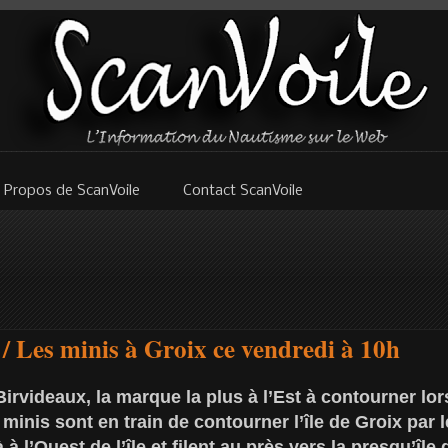
 Propos de ScanVoile
Contact ScanVoile
 Les minis à Groix ce vendredi à 10h
Birvideaux, la marque la plus à l’Est à contourner lo
minis sont en train de contourner l’île de Groix par 
à l’Ouest de l’île et filent au près vers la presqu’île