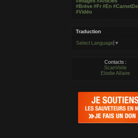
#Images
#Articles
#Brève
#Fr
#En
#CarnetD
#Vidéo
Traduction
Select Language
▼
Contacts :
ScanVoile
Elodie Allaire