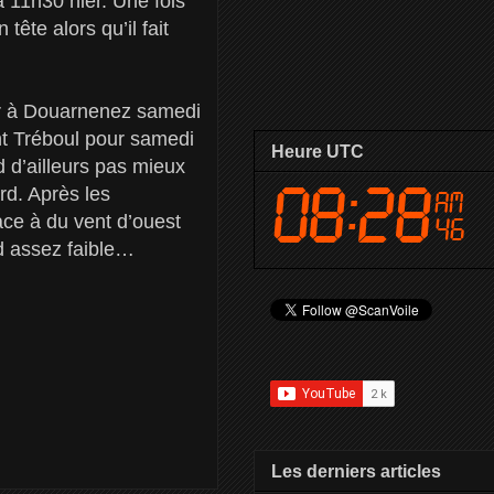
à 11h30 hier. Une fois
ête alors qu’il fait
nir à Douarnenez samedi
nt Tréboul pour samedi
Heure UTC
d d’ailleurs pas mieux
d. Après les
ace à du vent d’ouest
rd assez faible…
Les derniers articles