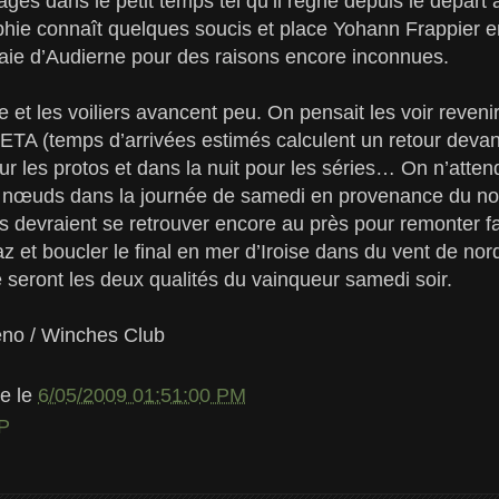
gés dans le petit temps tel qu’il règne depuis le départ 
phie connaît quelques soucis et place Yohann Frappier en t
baie d’Audierne pour des raisons encore inconnues.
 et les voiliers avancent peu. On pensait les voir reve
 ETA (temps d’arrivées estimés calculent un retour deva
r les protos et dans la nuit pour les séries… On n’atten
6 nœuds dans la journée de samedi en provenance du nor
is devraient se retrouver encore au près pour remonter f
az et boucler le final en mer d’Iroise dans du vent de no
é seront les deux qualités du vainqueur samedi soir.
eno / Winches Club
le
le
6/05/2009 01:51:00 PM
P