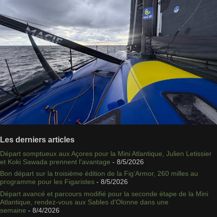
Les derniers articles
Départ somptueux aux Açores pour la Mini Atlantique, Julien Letissier
et Koki Sawada prennent l'avantage
- 8/5/2026
Bon départ sur la troisième édition de la Fig’Armor, 260 milles au
programme pour les Figaristes
- 8/5/2026
Départ avancé et parcours modifié pour la seconde étape de la Mini
Atlantique, rendez-vous aux Sables d'Olonne dans une
semaine
- 8/4/2026