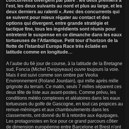
concurrents divergent par paire : les deux premiers à
l'est, les deux suivants au nord et plus au large, et les
deux derniers au ralenti ». Avec des concurrents qui
se suivent pour mieux régater au contact et des
options qui divergent, entre grande stratégie et
tactique fine, tous les ingrédients sont réunis pour
entretenir le suspense en ce dimanche dans les eaux
tortueuses de l'Atlantique. Petit tour d'horizon de la
flotte de l'Istanbul Europa Race très éclatée en
latitude comme en longitude…
A l'aube du 6è jour de course, à la latitude de la Bretagne
sud, Foncia (Michel Desjoyeaux) ouvre toujours la voie.
Mais il est suivi comme son ombre par Veolia
Environnement (Roland Jourdain), qui mille après mille
grignote du terrain. Ce matin, seuls 7 milles séparent ces
deux tête de liste aux avant-postes. Comme prévu, les
conditions météo complexes et aléatoires dans les eaux
tortueuses du golfe de Gascogne, en tout cas propices au
remue-méninges et aux chamboulements dans les
classements, ont donné du fil à retordre aux équipages.
Les protagonistes en lice pour ce grand parcours côtier
de dimension européenne entre Barcelone et Brest n'ont