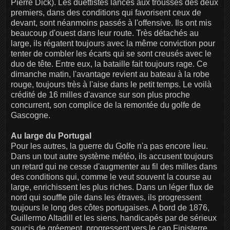
Pierre Dick). Les duettistes lancés aux trousses des deux
premiers, dans des conditions qui favorisent ceux de
devant, sont néanmoins passés à l'offensive. Ils ont mis
beaucoup d'ouest dans leur route. Très détachés au
large, ils régatent toujours avec la même conviction pour
tenter de combler les écarts qui se sont creusés avec le
duo de tête. Entre eux, la bataille fait toujours rage. Ce
dimanche matin, l'avantage revient au bateau à la robe
rouge, toujours très à l'aise dans le petit temps. Le voilà
crédité de 16 milles d'avance sur son plus proche
concurrent, son complice de la remontée du golfe de
Gascogne.
Au large du Portugal
Pour les autres, la guerre du Golfe n'a pas encore lieu.
Dans un tout autre système météo, ils accusent toujours
un retard qui ne cesse d'augmenter au fil des milles dans
des conditions qui, comme le veut souvent la course au
large, enrichissent les plus riches. Dans un léger flux de
nord qui souffle pile dans les étraves, ils progressent
toujours le long des côtes portugaises. A bord de 1876,
Guillermo Altadill et les siens, handicapés par de sérieux
soucis de gréement, progressent vers le cap Finisterre