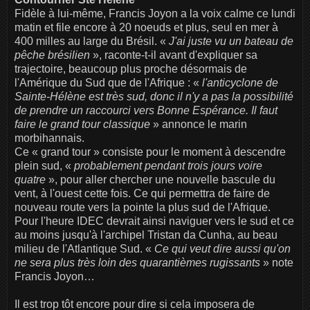
Fidèle à lui-même, Francis Joyon a la voix calme ce lundi
matin et file encore à 20 noeuds et plus, seul en mer à
400 milles au large du Brésil. «
J'ai juste vu un bateau de
pêche brésilien
», raconte-t-il avant d'expliquer sa
trajectoire, beaucoup plus proche désormais de
l'Amérique du Sud que de l'Afrique : «
l'anticyclone de
Sainte-Hélène est très sud, donc il n'y a pas la possibilité
de prendre un raccourci vers Bonne Espérance. Il faut
faire le grand tour classique
» annonce le marin
morbihannais.
Ce « grand tour » consiste pour le moment à descendre
plein sud, «
probablement pendant trois jours voire
quatre
», pour aller chercher une nouvelle bascule du
vent, à l'ouest cette fois. Ce qui permettra de faire de
nouveau route vers la pointe la plus sud de l'Afrique.
Pour l'heure IDEC devrait ainsi naviguer vers le sud et ce
au moins jusqu'à l'archipel Tristan da Cunha, au beau
milieu de l'Atlantique Sud. «
Ce qui veut dire aussi qu'on
ne sera plus très loin des quarantièmes rugissants
» note
Francis Joyon…
Il est trop tôt encore pour dire si cela imposera de