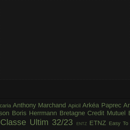
Anthony Marchand
Arkéa Paprec
Ar
caria
Apicil
sson
Boris Herrmann
Bretagne Credit Mutuel
Classe Ultim 32/23
r
ETNZ
Easy To
ENTZ