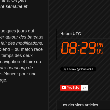
 ans. On part
ère semaine et
quelques jours qui
Heure UTC
er autour des bateaux
fait des modifications,
k-end – du match race
du temps des deux
navigation et faire du
endre beaucoup de
 s’élancer pour une
rge.
Les derniers articles