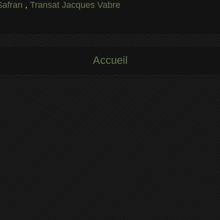
Safran
,
Transat Jacques Vabre
Accueil