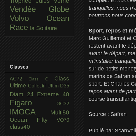
complet. Et honnêt
Trophée Jules Verne
tranquilles, nous n
Vendée Globe
pourrons nous conce
Volvo Ocean
Race
la Solitaire
Sport, repos et 
Marc Guillemot et C
restent avant le dé
avant le départ, me 
m’installer tranqui
Classes
sur de petits monot
marins de Safran se
Class
AC72
Class C
sport. Et Charles C
Ultime
Collectif Ultim
D35
repos avant de part
Diam 24
Extreme 40
course transatlanti
Figaro
GC32
IMOCA
Multi50
Source : Safran
Ocean Fifty
VO70
class40
Publié par
ScanVoi