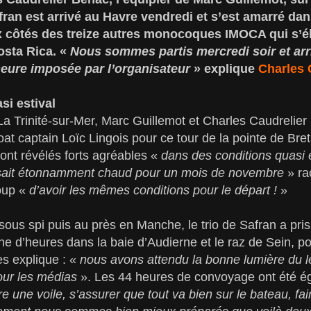
fran est arrivé au Havre vendredi et s’est amarré dan
 côtés des treize autres monocoques IMOCA qui s’é
osta Rica. «
Nous sommes partis mercredi soir et arri
heure imposée par l’organisateur
» explique
Charles 
i estival
La Trinité-sur-Mer, Marc Guillemot et Charles Caudrelier
 captain Loïc Lingois pour ce tour de la pointe de Bret
ont révélés forts agréables «
dans des conditions quasi 
faisait étonnamment chaud pour un mois de novembre
» ra
oup «
d’avoir les mêmes conditions pour le départ !
»
sous spi puis au près en Manche, le trio de Safran a pri
ine d’heures dans la baie d’Audierne et le raz de Sein, p
s explique : «
nous avons attendu la bonne lumière du le
our les médias
». Les 44 heures de convoyage ont été ég
e une voile, s’assurer que tout va bien sur le bateau, fa