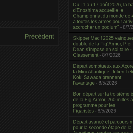
Du 11 au 17 août 2026, la b
d'Enoshima accueille le
Championnat du monde de 4
a toutes les armes pour arriv
accrocher un podium"
- 8/7/
Précédent
Skipper Macif 2025 vainque
double de la Fig’Armor, Pier
Dean s'impose en solitaire -
Classement
- 8/7/2026
Départ somptueux aux Açor
la Mini Atlantique, Julien Leti
Koki Sawada prennent
l'avantage
- 8/5/2026
Bon départ sur la troisième é
de la Fig’Armor, 260 milles 
programme pour les
Figaristes
- 8/5/2026
Départ avancé et parcours m
pour la seconde étape de la