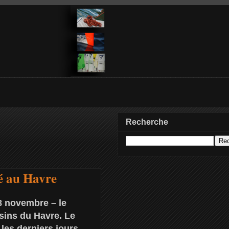
Recherche
é au Havre
8 novembre – le
sins du Havre. Le
les derniers jours