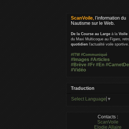
ScanVoile,
l'information du
Nautisme sur le Web.
De la Course au Large
à la
Voile
du Maxi Multicoque au Figaro, ret
quotidien
l'actualité voile sportive.
#ITW
#Communiqué
#Images
#Articles
#Brève
#Fr
#En
#CarnetD
#Vidéo
Traduction
Select Language
▼
Contacts :
ScanVoile
Elodie Allaire