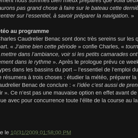
ement nous sommes bien mieux préparés que voilà deux
’aurons pas grand chose à faire sur le bateau cette derni
ntrer sur l’essentiel, à savoir préparer la navigation
. »
météo au programme
harles Caudrelier Benac sont donc très sereins sur les 
part. «
J’aime bien cette période
» confie Charles, «
tourn
mettre dans l’ambiance, voir si les petits camarades ont 
llement dans le rythme
». Après le prologue prévu ce wee
ypes dans les bassins du port – l’essentiel de l’emploi 
 résumera à trois choses : étudier la météo, préparer la 
audrelier Benac de conclure : «
l’idée c’est aussi de pr
ir ». Ce n’est pas une mauvaise option en effet avant de
que avec pour concurrence toute l’élite de la course au la
le
le
10/31/2009 01:58:00 PM