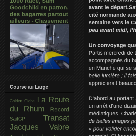
1000 Race, Sam
avant le départ.Sa
Goodchild en patron,
des bagarres partout
cité normande aux
ailleurs - Classement
semaine vers le C
peu avant midi, l’
Un convoyage quas
Partis mercredi de 
accompagnés du boat
en Manche qui se s
belle lumière ; il 
apprécierait beauc
Course au Large
D’abord au portant 
La Route
Golden Globe
un arrêt d’une diza
du Rhum
Record
médiatiques. Charle
Transat
SailGP
de belles images p
Jacques Vabre
«
pour valider encor