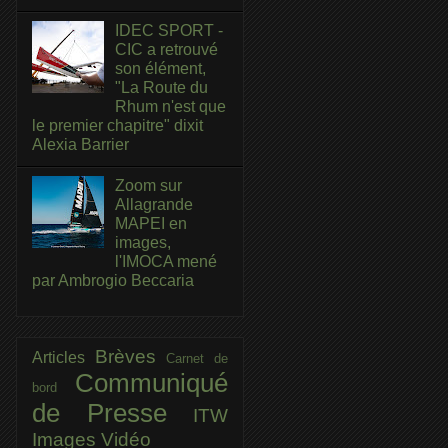
IDEC SPORT -
CIC a retrouvé
son élément,
"La Route du
Rhum n'est que
le premier chapitre" dixit
Alexia Barrier
Zoom sur
Allagrande
MAPEI en
images,
l'IMOCA mené
par Ambrogio Beccaria
Brèves
Articles
Carnet de
Communiqué
bord
de Presse
ITW
Images
Vidéo