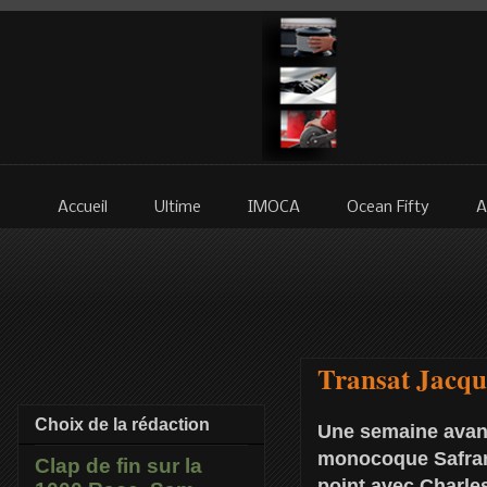
Accueil
Ultime
IMOCA
Ocean Fifty
A
Transat Jacqu
Choix de la rédaction
Une semaine avant
monocoque Safran 
Clap de fin sur la
point avec Charles