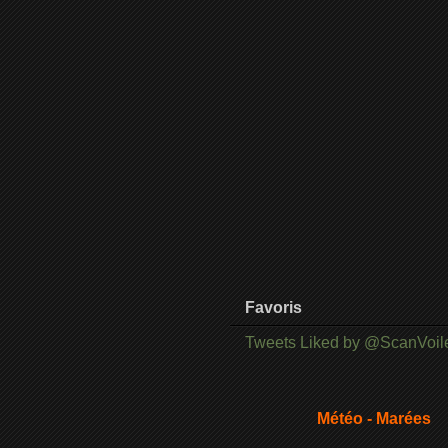
Favoris
Tweets Liked by @ScanVoil
Météo - Marées