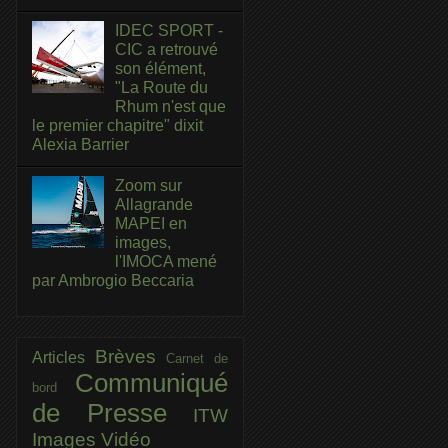
IDEC SPORT -
CIC a retrouvé
son élément,
"La Route du
Rhum n'est que
le premier chapitre" dixit
Alexia Barrier
Zoom sur
Allagrande
MAPEI en
images,
l'IMOCA mené
par Ambrogio Beccaria
Brèves
Articles
Carnet de
Communiqué
bord
de Presse
ITW
Images
Vidéo