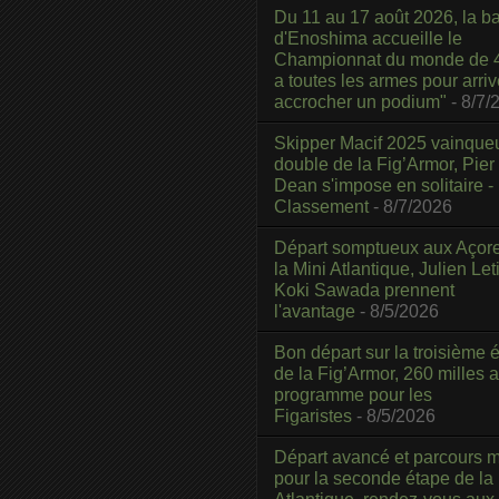
Du 11 au 17 août 2026, la b
d'Enoshima accueille le
Championnat du monde de 4
a toutes les armes pour arriv
accrocher un podium"
- 8/7/
Skipper Macif 2025 vainque
double de la Fig’Armor, Pier
Dean s'impose en solitaire -
Classement
- 8/7/2026
Départ somptueux aux Açor
la Mini Atlantique, Julien Leti
Koki Sawada prennent
l'avantage
- 8/5/2026
Bon départ sur la troisième é
de la Fig’Armor, 260 milles 
programme pour les
Figaristes
- 8/5/2026
Départ avancé et parcours m
pour la seconde étape de la