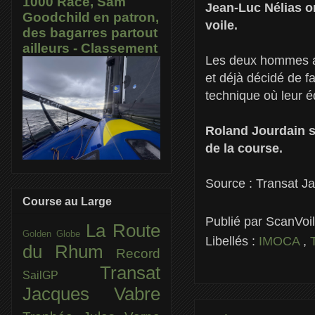
1000 Race, Sam
Jean-Luc Nélias on
Goodchild en patron,
voile.
des bagarres partout
ailleurs - Classement
Les deux hommes att
et déjà décidé de f
technique où leur é
Roland Jourdain se
de la course.
Source : Transat J
Course au Large
Publié par
ScanVoi
La Route
Golden Globe
Libellés :
IMOCA
,
du Rhum
Record
Transat
SailGP
Jacques Vabre