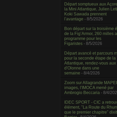
Départ somptueux aux Açor
la Mini Atlantique, Julien Leti
Koki Sawada prennent
l'avantage
- 8/5/2026
Bon départ sur la troisième é
de la Fig’Armor, 260 milles 
programme pour les
Figaristes
- 8/5/2026
Départ avancé et parcours m
pour la seconde étape de la
Atlantique, rendez-vous aux
d'Olonne dans une
semaine
- 8/4/2026
Zoom sur Allagrande MAPEI
images, l'IMOCA mené par
Ambrogio Beccaria
- 8/4/20
IDEC SPORT - CIC a retrou
élément, "La Route du Rhum
que le premier chapitre" dixi