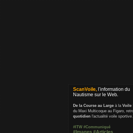
ScanVoile,
l'information du
Nautisme sur le Web.
De la Course au Large
à la
Voile
du Maxi Multicoque au Figaro, ret
quotidien
l'actualité voile sportive.
#ITW
#Communiqué
#Images
#Articles