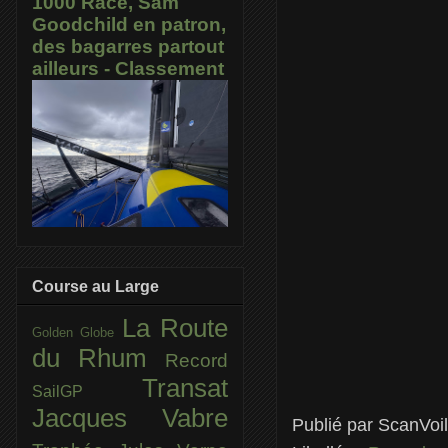
1000 Race, Sam
Goodchild en patron,
des bagarres partout
ailleurs - Classement
Course au Large
La Route
Golden Globe
du Rhum
Record
Transat
SailGP
Jacques Vabre
Publié par
ScanVoi