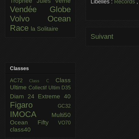
Trophée Jules Verne
Libellés :
Records
Vendée Globe
Volvo Ocean
Race
la Solitaire
Suivant
Classes
Class
AC72
Class C
Ultime
Collectif Ultim
D35
Diam 24
Extreme 40
Figaro
GC32
IMOCA
Multi50
Ocean Fifty
VO70
class40