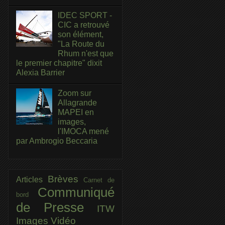
IDEC SPORT -
CIC a retrouvé
son élément,
"La Route du
Rhum n'est que
le premier chapitre" dixit
Alexia Barrier
Zoom sur
Allagrande
MAPEI en
images,
l'IMOCA mené
par Ambrogio Beccaria
Brèves
Articles
Carnet de
Communiqué
bord
de Presse
ITW
Images
Vidéo