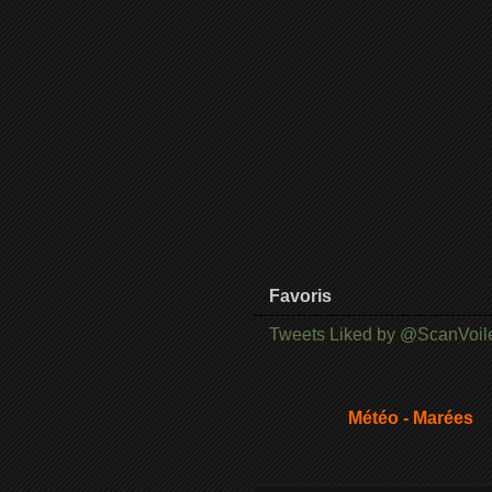
Favoris
Tweets Liked by @ScanVoil
Météo - Marées