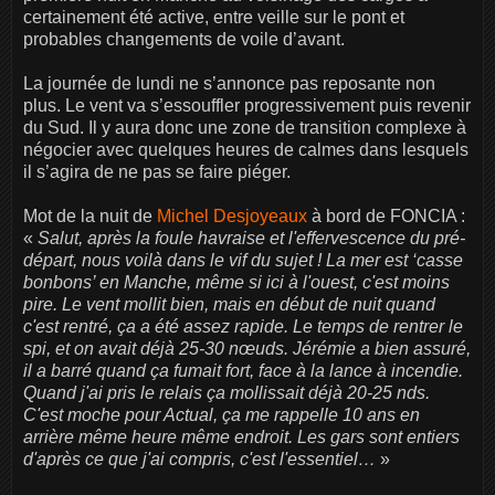
certainement été active, entre veille sur le pont et
probables changements de voile d’avant.
La journée de lundi ne s’annonce pas reposante non
plus. Le vent va s’essouffler progressivement puis revenir
du Sud. Il y aura donc une zone de transition complexe à
négocier avec quelques heures de calmes dans lesquels
il s’agira de ne pas se faire piéger.
Mot de la nuit de
Michel Desjoyeaux
à bord de FONCIA :
«
Salut, après la foule havraise et l'effervescence du pré-
départ, nous voilà dans le vif du sujet ! La mer est ‘casse
bonbons’ en Manche, même si ici à l'ouest, c'est moins
pire. Le vent mollit bien, mais en début de nuit quand
c'est rentré, ça a été assez rapide. Le temps de rentrer le
spi, et on avait déjà 25-30 nœuds. Jérémie a bien assuré,
il a barré quand ça fumait fort, face à la lance à incendie.
Quand j'ai pris le relais ça mollissait déjà 20-25 nds.
C'est moche pour Actual, ça me rappelle 10 ans en
arrière même heure même endroit. Les gars sont entiers
d'après ce que j'ai compris, c'est l'essentiel…
»