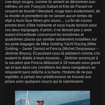
cow-boys rouges, comme ils aiment se dénommer eux-
mêmes, en ont. François Gabart et Kito de Pavant ne
cessent de brandir l'étendard, rouge bien évidemment, de
la révolte et promettent de ne laisser aucun temps de
répit à leurs faux frères gris souris… La fin de course
promet donc d'être haletante et sous haute tension pour
ces deux équipages. A priori, il ne devrait pas y avoir
autant d'incertitude concernant les troisièmes et
quatrièmes places qui semble solidement installées sur
les porte-bagages de Mike Golding Yacht Racing (Mike
Golding – Javier Sanso) et Foncia (Michel Desjoyeaux –
Jérémie Beyou). Et pourtant ceux-là pédalent comme s'ils
avaient le diable à leurs trousses… Jérémie annonçait à
la vacation que Foncia déboulait à 18 noeuds sous grand
spi et que dans ces conditions les deux navigateurs se
relayaient sans relâche à la barre. Histoire de ne pas
regretter, si jamais leur prédécesseur se trouvait aux
prises avec quelques soucis qui le ralentiraient.