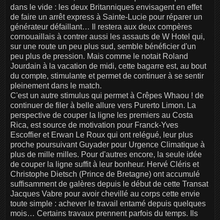
dans le vide : les deux Britanniques envisagent en effet
de faire un arrêt express à Sainte-Lucie pour réparer un
générateur défaillant… Il restera aux deux compères
cornouaillais à contrer aussi les assauts de W Hotel qui,
sur une route un peu plus sud, semble bénéficier d'un
peu plus de pression. Mais comme le notait Roland
Jourdain à la vacation de midi, cette bagarre est, au bout
du compte, stimulante et permet de continuer à se sentir
pleinement dans le match.
C'est un autre stimulus qui permet à Crêpes Whaou ! de
continuer de filer à belle allure vers Purerto Limon. La
perspective de couper la ligne les premiers au Costa
Rica, est source de motivation pour Franck-Yves
Escoffier et Erwan Le Roux qui ont relégué, leur plus
proche poursuivant Guyader pour Urgence Climatique à
plus de mille milles. Pour d'autres encore, la seule idée
de couper la ligne suffit à leur bonheur. Hervé Cléris et
Christophe Dietsch (Prince de Bretagne) ont accumulé
suffisamment de galères depuis le début de cette Transat
Jacques Vabre pour avoir chevillé au corps cette envie
toute simple : achever le travail entamé depuis quelques
mois… Certains travaux prennent parfois du temps. Ils