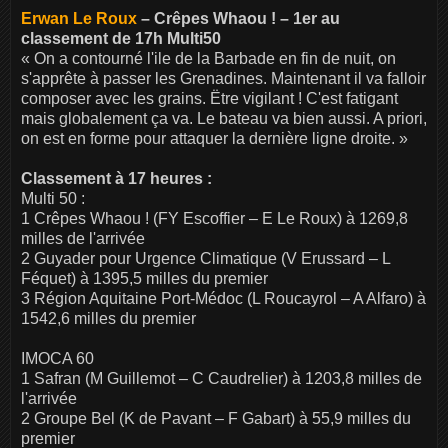
Erwan Le Roux
– Crêpes Whaou ! – 1er au
classement de 17h Multi50
« On a contourné l'ile de la Barbade en fin de nuit, on
s'apprête à passer les Grenadines. Maintenant il va falloir
composer avec les grains. Ëtre vigilant ! C'est fatigant
mais globalement ça va. Le bateau va bien aussi. A priori,
on est en forme pour attaquer la dernière ligne droite. »
Classement à 17 heures :
Multi 50 :
1 Crêpes Whaou ! (FY Escoffier – E Le Roux) à 1269,8
milles de l'arrivée
2 Guyader pour Urgence Climatique (V Erussard – L
Féquet) à 1395,5 milles du premier
3 Région Aquitaine Port-Médoc (L Roucayrol – A Alfaro) à
1542,6 milles du premier
IMOCA 60
1 Safran (M Guillemot – C Caudrelier) à 1203,8 milles de
l'arrivée
2 Groupe Bel (K de Pavant – F Gabart) à 55,9 milles du
premier