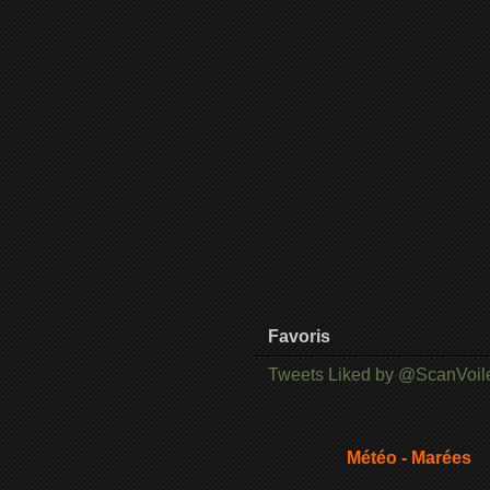
Favoris
Tweets Liked by @ScanVoil
Météo - Marées