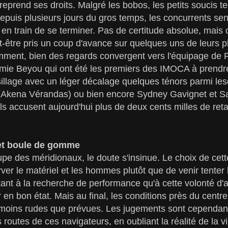
 reprend ses droits. Malgré les bobos, les petits soucis t
epuis plusieurs jours du gros temps, les concurrents sen
en train de se terminer. Pas de certitude absolue, mais c
eut-être pris un coup d'avance sur quelques uns de leurs p
mment, bien des regards convergent vers l'équipage de F
mie Beyou qui ont été les premiers des IMOCA à prendre
sillage avec un léger décalage quelques ténors parmi les
(Akena Vérandas) ou bien encore Sydney Gavignet et S
ls accusent aujourd'hui plus de deux cents milles de reta
et boule de gomme
upe des méridionaux, le doute s'insinue. Le choix de cette 
rver le matériel et les hommes plutôt que de venir tente
autant à la recherche de performance qu'à cette volonté d'
r en bon état. Mais au final, les conditions près du centr
 moins rudes que prévues. Les jugements sont cependant
 routes de ces navigateurs, en oubliant la réalité de la v