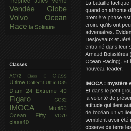
Trophée Jules Verne
La bataille tactique
Vendée Globe
quand on affronte d
Volvo Ocean
première phase est 
croire qu'ils ont p
Race
la Solitaire
adversaires. Evide
Desjoyeaux et Jéré
entrainé dans leur 
Arnaud Boissières 
Ocean Racing). Et i
Classes
nouveau leader.
Class
AC72
Class C
Ultime
Collectif Ultim
D35
IMOCA : mystère 
Diam 24
Extreme 40
Et dans le petit gro
Figaro
la volonté de prése
GC32
attitude qui tient 
IMOCA
Multi50
de l'océan un voilie
Ocean Fifty
VO70
semblent avoir été
class40
observe de terre les