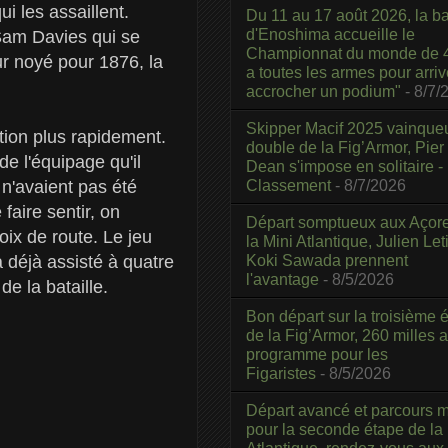
i les assaillent.
Du 11 au 17 août 2026, la b
d'Enoshima accueille le
 Sam Davies qui se
Championnat du monde de 4
ur noyé pour 1876, la
a toutes les armes pour arriv
accrocher un podium"
- 8/7/
Skipper Macif 2025 vainque
tion plus rapidement.
double de la Fig’Armor, Pier
de l'équipage qu'il
Dean s'impose en solitaire -
Classement
- 8/7/2026
n'avaient pas été
faire sentir, on
Départ somptueux aux Açor
ix de route. Le jeu
la Mini Atlantique, Julien Leti
Koki Sawada prennent
a déjà assisté à quatre
l'avantage
- 8/5/2026
e la bataille.
Bon départ sur la troisième é
de la Fig’Armor, 260 milles 
programme pour les
Figaristes
- 8/5/2026
Départ avancé et parcours m
pour la seconde étape de la