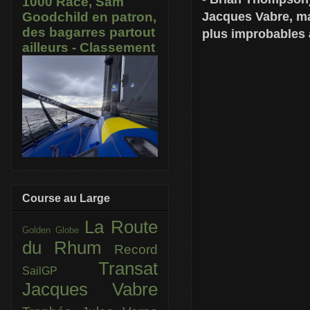
1000 Race, Sam
Jacques Vabre, ma
Goodchild en patron,
des bagarres partout
plus improbables à
ailleurs - Classement
Course au Large
La Route
Golden Globe
du Rhum
Record
Transat
SailGP
Jacques Vabre