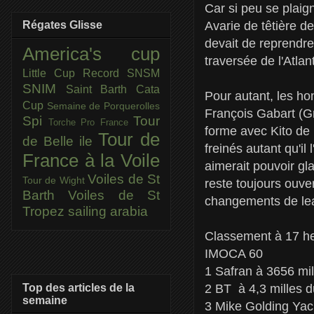
Car si peu se plaign
Avarie de têtière d
Régates Glisse
devait de reprendre
America's cup
traversée de l'Atlant
Little Cup
Record SNSM
SNIM
Saint Barth Cata
Pour autant, les ho
Cup
Semaine de Porquerolles
François Gabart (Gro
Spi
Tour
Torche Pro France
forme avec Kito de
Tour de
de Belle ile
freinés autant qu'il
France à la Voile
aimerait pouvoir gl
Voiles de St
Tour de Wight
reste toujours ouver
Barth
Voiles de St
changements de lead
Tropez
sailing arabia
Classement à 17 he
IMOCA 60
1 Safran à 3656 mill
Top des articles de la
2 BT à 4,3 milles 
semaine
3 Mike Golding Yac