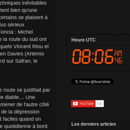
echniques inévitables
tent bien qu'une
ertains se plaisent à
lus sérieux
oncia : Michel
 la route du sud ont
Heure UTC
quels Vincent Riou et
am Davies (Artemis
rd sur Safran, le
route se justifiait par
r le diable… Une
amener de l'autre côté
e de la dépression
 faciles quand on
Les derniers articles
ie quotidienne à bord.