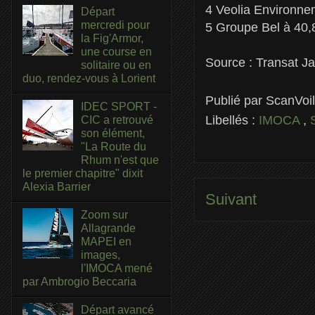
4 Veolia Environne
Départ
mercredi pour
5 Groupe Bel à 40,8
la Fig'Armor,
une course en
Source : Transat J
solitaire ou en
duo, rendez-vous à Lorient
Publié par
ScanVoi
IDEC SPORT -
Libellés :
IMOCA
,
CIC a retrouvé
son élément,
"La Route du
Rhum n'est que
le premier chapitre" dixit
Alexia Barrier
Suivant
Zoom sur
Allagrande
MAPEI en
images,
l'IMOCA mené
par Ambrogio Beccaria
Départ avancé