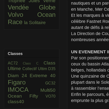
Trophée Jules Verne
nautiques et un par
Vendée Globe
en Manche, Mer Celt
Volvo Ocean
Et les marques à vi
Race
célèbre Fastnet Roc
la Solitaire
autant de défis à re
La Direction de Cou
nombreuses années
UN EVENEMENT 
Classes
Par son positionnem
Class
AC72
Class C
ceux du bassin Atla
Ultime
Collectif Ultim
D35
belges, hollandais
Diam 24
Extreme 40
Une quinzaine de C
Figaro
plupart dans le So
GC32
à rassembler l’ens
IMOCA
Multi50
Enfin le parcours, é
Ocean Fifty
VO70
emprunte la plus gr
class40