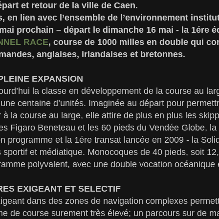
part et retour de la ville de Caen.
 en lien avec l’ensemble de l’environnement instituti
mai prochain – départ le dimanche 16 mai - la 1ére éd
NNEL RACE
, course de 1000 milles en double qui co
mandes, anglaises, irlandaises et bretonnes.
PLEINE EXPANSION
ourd’hui la classe en développement de la course au larg
une centaine d’unités. Imaginée au départ pour permett
 la course au large, elle attire de plus en plus les skip
es Figaro Beneteau et les 60 pieds du Vendée Globe, la s
 programme et la 1ére transat lancée en 2009 - la Soli
 sportif et médiatique. Monocoques de 40 pieds, soit 12
ramme polyvalent, avec une double vocation océanique e
ES EXIGEANT ET SELECTIF
xigeant dans des zones de navigation complexes permettr
me de course surement très élevé; un parcours sur de mag