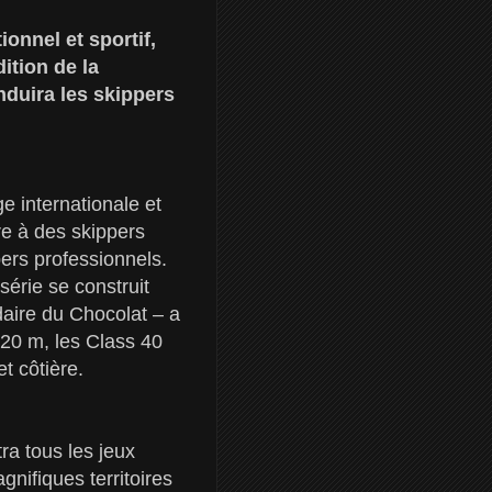
onnel et sportif,
ition de la
nduira les skippers
e internationale et
re à des skippers
pers professionnels.
érie se construit
daire du Chocolat – a
,20 m, les Class 40
t côtière.
a tous les jeux
nifiques territoires