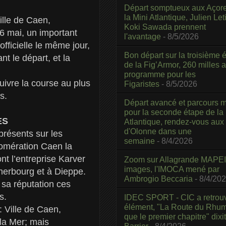
Départ somptueux aux Açor
la Mini Atlantique, Julien Leti
ille de Caen,
Koki Sawada prennent
16 mai, un important
l'avantage
- 8/5/2026
ficielle le même jour,
Bon départ sur la troisième é
 le départ, et la
de la Fig’Armor, 260 milles 
programme pour les
uivre la course au plus
Figaristes
- 8/5/2026
s.
Départ avancé et parcours m
pour la seconde étape de la
ES
Atlantique, rendez-vous aux
d'Olonne dans une
présents sur les
semaine
- 8/4/2026
omération Caen la
nt l’entreprise Karver
Zoom sur Allagrande MAPEI
images, l'IMOCA mené par
herbourg et à Dieppe.
Ambrogio Beccaria
- 8/4/20
 sa réputation ces
s.
IDEC SPORT - CIC a retrou
élément, "La Route du Rhum
: Ville de Caen,
que le premier chapitre" dixi
la Mer; mais