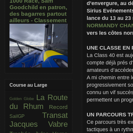
1000 Race, Sam
d’envergure, au dé
Goodchild en patron,
Sirius Evénements,
des bagarres partout
lance du 13 au 23 
ailleurs - Classement
NORMANDY CHA
vers les côtes nor
UNE CLASSE EN 
La Class 40 est auj
compte déjà prés d’
amateurs d’accéder à
A mi chemin entre l
progressivement son
Course au Large
connu un vif succès
La Route
Golden Globe
permettent un prog
du Rhum
Record
Transat
UN PARCOURS TR
SailGP
Ce parcours très e
Jacques Vabre
tactiques à un ryth