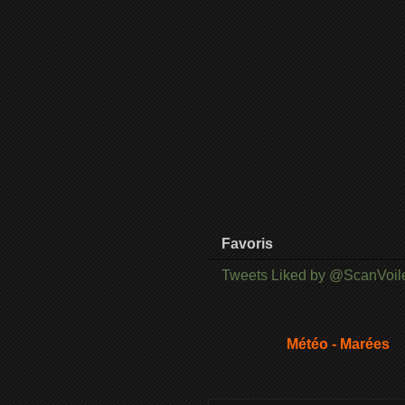
Favoris
Tweets Liked by @ScanVoil
Météo - Marées