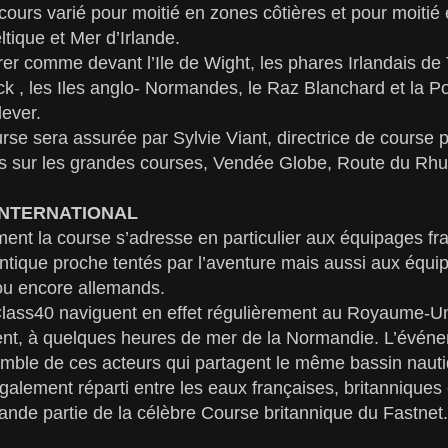
cours varié pour moitié en zones côtières et pour moitié
ique et Mer d’Irlande.
rer comme devant l’Ile de Wight, les phares Irlandais de
k , les Iles anglo- Normandes, le Raz Blanchard et la Po
lever.
rse sera assurée par Sylvie Viant, directrice de course 
 sur les grandes courses, Vendée Globe, Route du Rhu
INTERNATIONAL
ent la course s’adresse en particulier aux équipages fr
ntique proche tentés par l’aventure mais aussi aux équi
 ou encore allemands.
lass40 naviguent en effet régulièrement au Royaume-Uni
lent, à quelques heures de mer de la Normandie. L’évén
emble de ces acteurs qui partagent le même bassin nauti
galement réparti entre les eaux françaises, britanniques 
ande partie de la célèbre Course britannique du Fastnet.