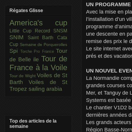
UN PROGRAMME 
Régates Glisse
Avec la mise en pla
l’installation d’un
America's cup
programme d’animati
Little Cup
Record SNSM
une descente en pa
SNIM
Saint Barth Cata
remise des prix le
Cup
Semaine de Porquerolles
Le site internet av
Spi
Tour
Torche Pro France
prés et des vacatio
Tour de
de Belle ile
France à la Voile
UN NOUVEL EVE
Voiles de St
Tour de Wight
La Normandie compte
Barth
Voiles de St
grandes courses co
Tropez
sailing arabia
Mer, et Tanguy de L
Systems est basée 
Le chantier V1D2 ba
dernières années da
Top des articles de la
Les grands acteurs i
semaine
Région Basse-Norm