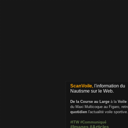
ScanVoile,
l'information du
Nautisme sur le Web.
De la Course au Large
à la
Voile
du Maxi Multicoque au Figaro, ret
quotidien
l'actualité voile sportive.
#ITW
#Communiqué
#Images
#Articles