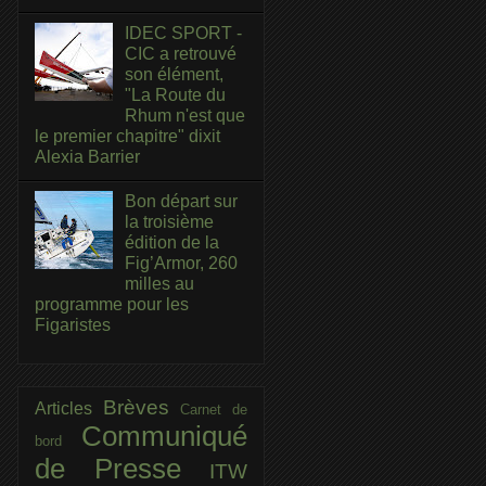
IDEC SPORT -
CIC a retrouvé
son élément,
"La Route du
Rhum n'est que
le premier chapitre" dixit
Alexia Barrier
Bon départ sur
la troisième
édition de la
Fig’Armor, 260
milles au
programme pour les
Figaristes
Brèves
Articles
Carnet de
Communiqué
bord
de Presse
ITW