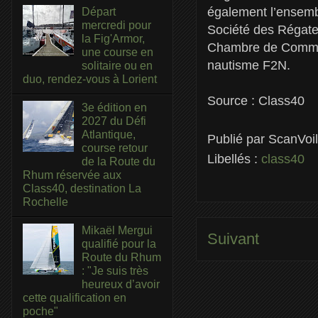
également l’ensembl
Départ
mercredi pour
Société des Régate
la Fig'Armor,
Chambre de Commerc
une course en
nautisme F2N.
solitaire ou en
duo, rendez-vous à Lorient
Source : Class40
3e édition en
2027 du Défi
Atlantique,
Publié par
ScanVoi
course retour
Libellés :
class40
de la Route du
Rhum réservée aux
Class40, destination La
Rochelle
Mikaël Mergui
Suivant
qualifié pour la
Route du Rhum
: "Je suis très
heureux d’avoir
cette qualification en
poche"