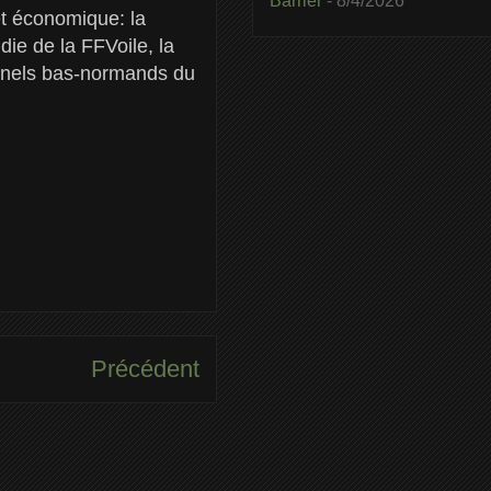
Barrier
- 8/4/2026
et économique: la
e de la FFVoile, la
nnels bas-normands du
Précédent