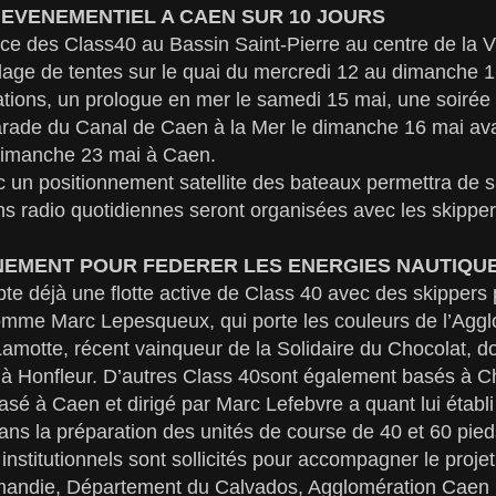
EVENEMENTIEL A CAEN SUR 10 JOURS
ce des Class40 au Bassin Saint-Pierre au centre de la V
 village de tentes sur le quai du mercredi 12 au dimanche 
ons, un prologue en mer le samedi 15 mai, une soirée of
rade du Canal de Caen à la Mer le dimanche 16 mai avant
 dimanche 23 mai à Caen.
ec un positionnement satellite des bateaux permettra de s
ns radio quotidiennes seront organisées avec les skipper
NEMENT POUR FEDERER LES ENERGIES NAUTIQU
 déjà une flotte active de Class 40 avec des skippers 
mme Marc Lepesqueux, qui porte les couleurs de l’Aggl
amotte, récent vainqueur de la Solidaire du Chocolat, do
à Honfleur. D’autres Class 40sont également basés à C
sé à Caen et dirigé par Marc Lefebvre a quant lui établi
ns la préparation des unités de course de 40 et 60 pied
nstitutionnels sont sollicités pour accompagner le projet
andie, Département du Calvados, Agglomération Caen 