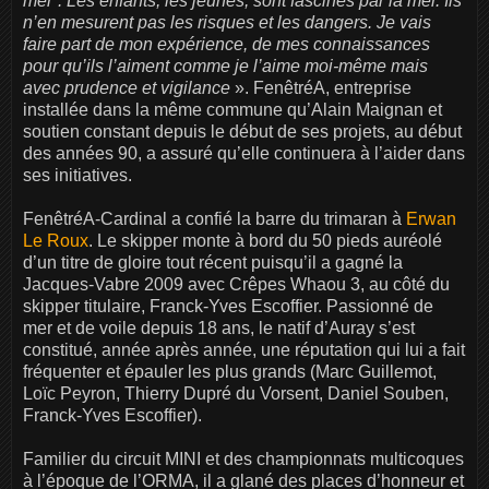
mer”. Les enfants, les jeunes, sont fascinés par la mer. Ils
n’en mesurent pas les risques et les dangers. Je vais
faire part de mon expérience, de mes connaissances
pour qu’ils l’aiment comme je l’aime moi-même mais
avec prudence et vigilance
». FenêtréA, entreprise
installée dans la même commune qu’Alain Maignan et
soutien constant depuis le début de ses projets, au début
des années 90, a assuré qu’elle continuera à l’aider dans
ses initiatives.
FenêtréA-Cardinal a confié la barre du trimaran à
Erwan
Le Roux
. Le skipper monte à bord du 50 pieds auréolé
d’un titre de gloire tout récent puisqu’il a gagné la
Jacques-Vabre 2009 avec Crêpes Whaou 3, au côté du
skipper titulaire, Franck-Yves Escoffier. Passionné de
mer et de voile depuis 18 ans, le natif d’Auray s’est
constitué, année après année, une réputation qui lui a fait
fréquenter et épauler les plus grands (Marc Guillemot,
Loïc Peyron, Thierry Dupré du Vorsent, Daniel Souben,
Franck-Yves Escoffier).
Familier du circuit MINI et des championnats multicoques
à l’époque de l’ORMA, il a glané des places d’honneur et