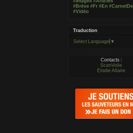
#Images
#Articles
#Brève
#Fr
#En
#CarnetD
#Vidéo
Traduction
Select Language
▼
Contacts :
ScanVoile
Elodie Allaire