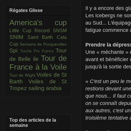
Il y a encore des g
Régates Glisse
Les icebergs ne son
America's cup
au Sud... L'équipage 
fatigue commence à 
Little Cup
Record SNSM
SNIM
Saint Barth Cata
Cup
Prendre la dépres
Semaine de Porquerolles
Spi
Tour
Torche Pro France
Une « méchante » d
Tour de
de Belle ile
avant et bénéficie
France à la Voile
jusqu'à la sortie d
Voiles de St
Tour de Wight
«
C'est un peu le 
Barth
Voiles de St
Tropez
sailing arabia
restions devant une
que nous... Il faut 
on se connaît depui
aux autres, c'est u
troisième tentative
Top des articles de la
semaine