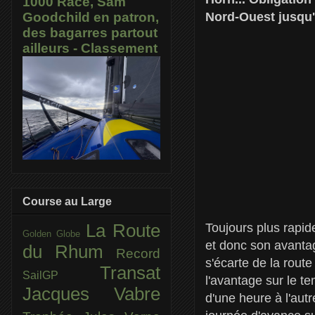
1000 Race, Sam
Nord-Ouest jusqu'
Goodchild en patron,
des bagarres partout
ailleurs - Classement
Course au Large
Toujours plus rapid
La Route
Golden Globe
et donc son avantag
du Rhum
Record
s'écarte de la route
Transat
SailGP
l'avantage sur le t
Jacques Vabre
d'une heure à l'au