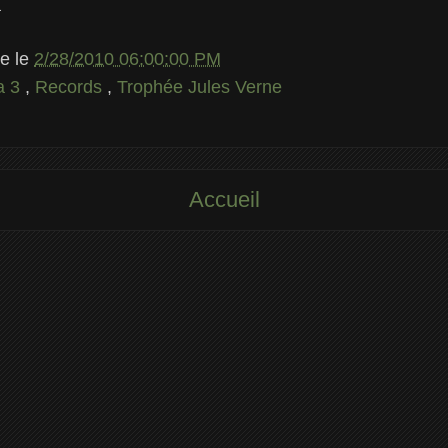
a
le
le
2/28/2010 06:00:00 PM
a 3
,
Records
,
Trophée Jules Verne
Accueil