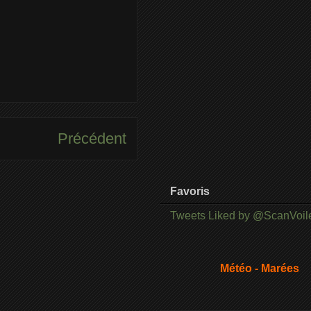
Précédent
Favoris
Tweets Liked by @ScanVoil
Météo - Marées