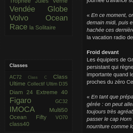
journée d'avance s
Trophée Jules Verne
Vendée Globe
«
En ce moment, on 
Volvo Ocean
demain midi, puis e
Race
la Solitaire
hachée ces dernièr
la vacation radio 
Froid devant
Les équipiers de G
Classes
persistant qui règn
importante quand le
Class
AC72
Class C
proches du zéro Ce
Ultime
Collectif Ultim
D35
Diam 24
Extreme 40
«
En tant que prépar
Figaro
GC32
gérée : on peut all
IMOCA
Multi50
toujours très agréab
Ocean Fifty
VO70
passer le cap Horn
class40
nourriture comme lor