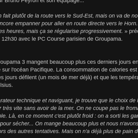
ur Bruno Peyron et son équipage...
fait plutôt de la route vers le Sud-Est, mais on va de
ncore empanner pour aller en route directe vers le Horn.
es heures, mais ça se régularise progressivement.
» pré
de 12h30 avec le PC Course parisien de Groupama.
roupama 3 mangent beaucoup plus ces derniers jours en 
e sur l'océan Pacifique. La consommation de calories est
s jours défilent (un mois de mer déjà) et que les tempé
lsius.
ateur technique et naviguant, je trouve que le choix de l
er très vite sans avoir de la mer. On ne coupe pas le from
le. Là, en ce moment c'est plutôt froid : on a sorti les ga
 pour sécher... On mange beaucoup plus et nous n'avo
s des autres tentatives. Mais on n'a déjà plus de pain de