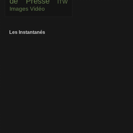
de Presse
ITW
Images
Vidéo
Les Instantanés