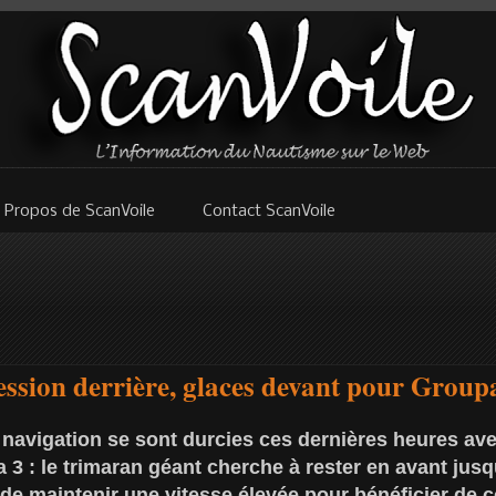
 Propos de ScanVoile
Contact ScanVoile
ession derrière, glaces devant pour Grou
 navigation se sont durcies ces dernières heures av
 3 : le trimaran géant cherche à rester en avant jus
 de maintenir une vitesse élevée pour bénéficier de c