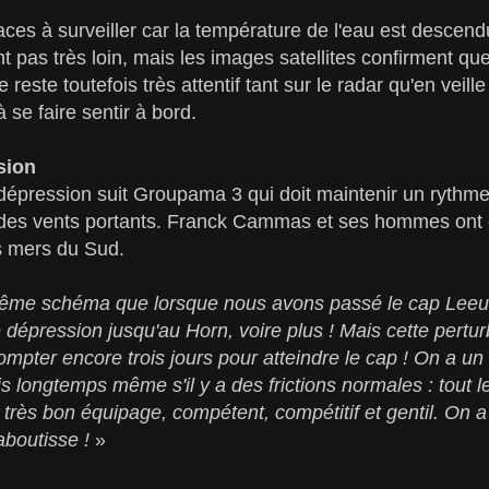
laces à surveiller car la température de l'eau est desce
t pas très loin, mais les images satellites confirment qu
reste toutefois très attentif tant sur le radar qu'en veille 
se faire sentir à bord.
sion
épression suit Groupama 3 qui doit maintenir un rythme
r des vents portants. Franck Cammas et ses hommes ont 
es mers du Sud.
même schéma que lorsque nous avons passé le cap Leeuwi
 dépression jusqu'au Horn, voire plus ! Mais cette pertur
compter encore trois jours pour atteindre le cap ! On a u
s longtemps même s'il y a des frictions normales : tout l
n très bon équipage, compétent, compétitif et gentil. On a
 aboutisse !
»