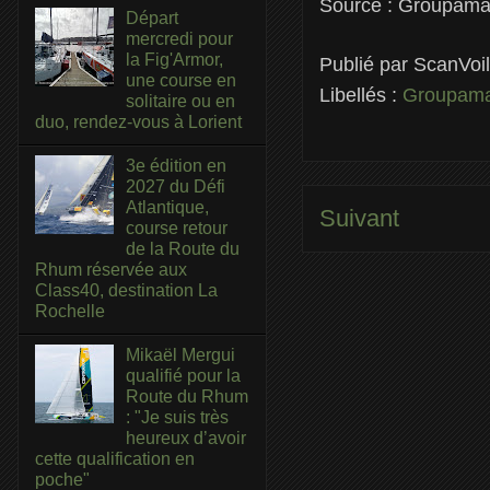
Source : Groupam
Départ
mercredi pour
la Fig'Armor,
Publié par
ScanVoi
une course en
Libellés :
Groupam
solitaire ou en
duo, rendez-vous à Lorient
3e édition en
2027 du Défi
Atlantique,
Suivant
course retour
de la Route du
Rhum réservée aux
Class40, destination La
Rochelle
Mikaël Mergui
qualifié pour la
Route du Rhum
: "Je suis très
heureux d’avoir
cette qualification en
poche"