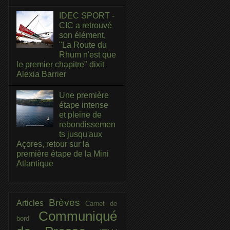
IDEC SPORT -
CIC a retrouvé
son élément,
"La Route du
Rhum n'est que
le premier chapitre" dixit
Alexia Barrier
Une première
étape intense
et pleine de
rebondissemen
ts jusqu'aux
Açores, retour sur la
première étape de la Mini
Atlantique
Brèves
Articles
Carnet de
Communiqué
bord