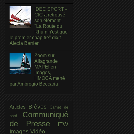
IDEC SPORT -
CIC a retrouvé
son élément,
"La Route du
Rhum n'est que
le premier chapitre" dixit
Alexia Barrier
Zoom sur
Allagrande
MAPEI en
images,
l'IMOCA mené
par Ambrogio Beccaria
Brèves
Articles
Carnet de
Communiqué
bord
de Presse
ITW
Images
Vidéo