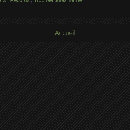
a 3
,
Records
,
Trophée Jules Verne
Accueil