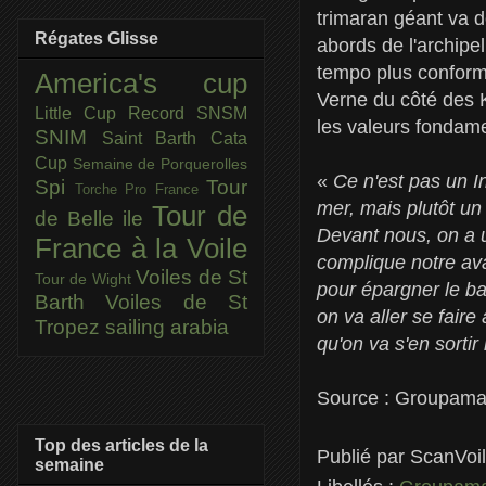
trimaran géant va 
Régates Glisse
abords de l'archipe
tempo plus conform
America's cup
Verne du côté des K
Little Cup
Record SNSM
les valeurs fondame
SNIM
Saint Barth Cata
Cup
Semaine de Porquerolles
«
Ce n'est pas un I
Spi
Tour
Torche Pro France
mer, mais plutôt un
Tour de
de Belle ile
Devant nous, on a u
France à la Voile
complique notre ava
Voiles de St
Tour de Wight
pour épargner le ba
Barth
Voiles de St
on va aller se faire
Tropez
sailing arabia
qu'on va s'en sortir
Source : Groupam
Top des articles de la
Publié par
ScanVoi
semaine