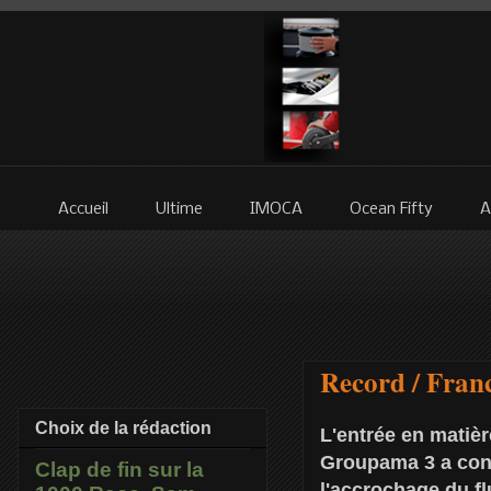
Accueil
Ultime
IMOCA
Ocean Fifty
A
Record / Franc
Choix de la rédaction
L'entrée en matièr
Groupama 3 a conn
Clap de fin sur la
l'accrochage du fl