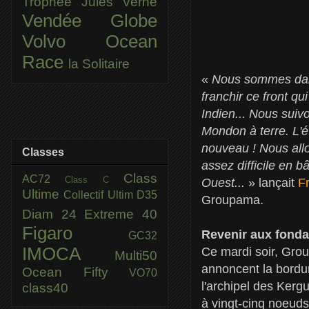
Trophée Jules Verne
Vendée Globe
Volvo Ocean
Race
la Solitaire
«
Nous sommes dans
franchir ce front qu
Indien... Nous suiv
Mondon à terre. L'é
nouveau ! Nous allo
Classes
assez difficile en 
Class
AC72
Class C
Ouest...
» lançait
F
Ultime
Collectif Ultim
D35
Groupama.
Diam 24
Extreme 40
Figaro
Revenir aux fond
GC32
IMOCA
Ce mardi soir, Grou
Multi50
annoncent la bordur
Ocean Fifty
VO70
l'archipel des Kerg
class40
à vingt-cinq noeuds