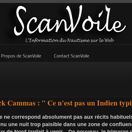
 Propos de ScanVoile
Contact ScanVoile
k Cammas : " Ce n'est pas un Indien typi
e ne correspond absolument pas aux récits habituels
u une nuit trop paisible dans une zone de confluen
ux de Nord tardait à venir... De nouveau, le trimaran