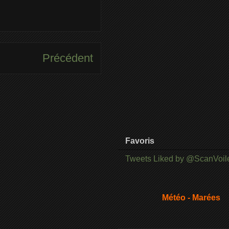
Précédent
Favoris
Tweets Liked by @ScanVoil
Météo - Marées