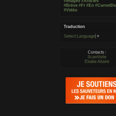
#Images
#Articles
#Brève
#Fr
#En
#CarnetD
#Vidéo
Traduction
Select Language
▼
Contacts :
ScanVoile
Elodie Allaire