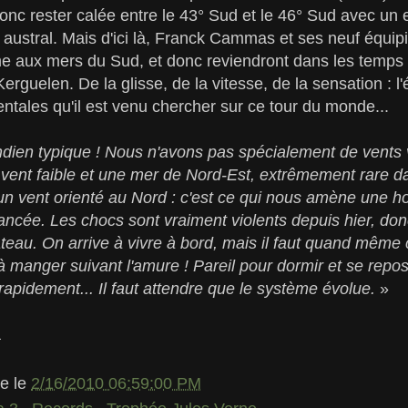
donc rester calée entre le 43° Sud et le 46° Sud avec u
l austral. Mais d'ici là, Franck Cammas et ses neuf équipi
e aux mers du Sud, et donc reviendront dans les temps
erguelen. De la glisse, de la vitesse, de la sensation : l
ntales qu'il est venu chercher sur ce tour du monde...
ndien typique ! Nous n'avons pas spécialement de vents 
 vent faible et une mer de Nord-Est, extrêmement rare da
n vent orienté au Nord : c'est ce qui nous amène une ho
ncée. Les chocs sont vraiment violents depuis hier, don
teau. On arrive à vivre à bord, mais il faut quand même
 à manger suivant l'amure ! Pareil pour dormir et se repos
 rapidement... Il faut attendre que le système évolue.
»
a
le
le
2/16/2010 06:59:00 PM