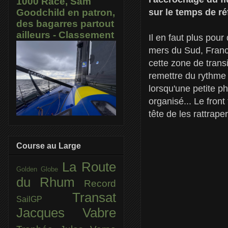
1000 Race, Sam
sur le temps de ré
Goodchild en patron,
des bagarres partout
ailleurs - Classement
Il en faut plus pou
mers du Sud, Franc
cette zone de transi
remettre du rythme 
lorsqu'une petite p
organisé... Le front
tête de les rattrape
Course au Large
La Route
Golden Globe
du Rhum
Record
Transat
SailGP
Jacques Vabre