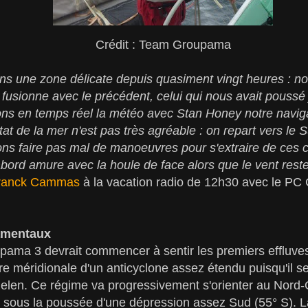
Crédit : Team Groupama
 une zone délicate depuis quasiment vingt heures : nou
i fusionne avec le précédent, celui qui nous avait poussé
ons en temps réel la météo avec Stan Honey notre naviga
tat de la mer n'est pas très agréable : on repart vers l
ns faire pas mal de manoeuvres pour s'extraire de ces c
bâbord amure avec la houle de face alors que le vent reste
ranck Cammas
à la vacation radio de 12h30 avec le PC 
amentaux
pama 3 devrait commencer à sentir les premiers effluve
e méridionale d'un anticyclone assez étendu puisqu'il s
uelen. Ce régime va progressivement s'orienter au Nord-O
 sous la poussée d'une dépression assez Sud (55° S). La