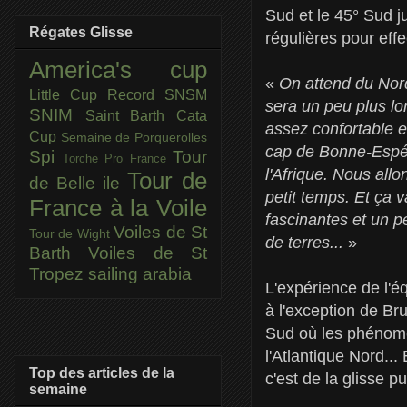
Sud et le 45° Sud j
Régates Glisse
régulières pour eff
America's cup
«
On attend du Nord
Little Cup
Record SNSM
sera un peu plus lo
SNIM
Saint Barth Cata
assez confortable e
Cup
Semaine de Porquerolles
cap de Bonne-Espér
Spi
Tour
Torche Pro France
l'Afrique. Nous all
Tour de
de Belle ile
petit temps. Et ça 
France à la Voile
fascinantes et un p
Voiles de St
Tour de Wight
de terres...
»
Barth
Voiles de St
Tropez
sailing arabia
L'expérience de l'é
à l'exception de Br
Sud où les phénomè
l'Atlantique Nord...
Top des articles de la
c'est de la glisse 
semaine