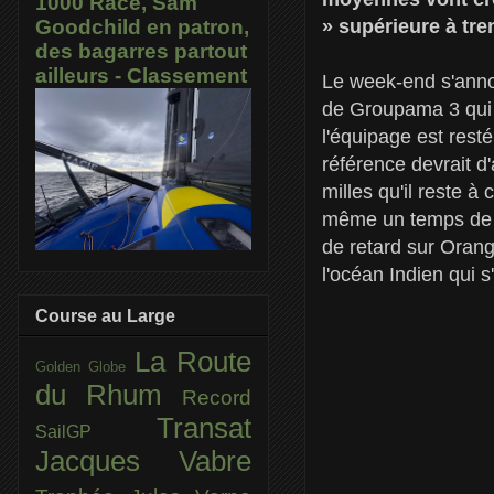
1000 Race, Sam
» supérieure à tr
Goodchild en patron,
des bagarres partout
ailleurs - Classement
Le week-end s'annon
de Groupama 3 qui s
l'équipage est rest
référence devrait d
milles qu'il reste 
même un temps de p
de retard sur Orang
l'océan Indien qui s
Course au Large
La Route
Golden Globe
du Rhum
Record
Transat
SailGP
Jacques Vabre