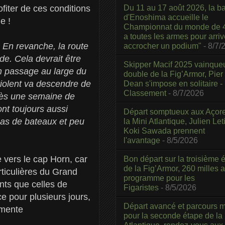
Du 11 au 17 août 2026, la b
fiter de ces conditions
d'Enoshima accueille le
e !
Championnat du monde de 4
a toutes les armes pour arriv
. En revanche, la route
accrocher un podium"
- 8/7/
e. Cela devrait être
Skipper Macif 2025 vainque
un passage au large du
double de la Fig’Armor, Pier
iolent va descendre de
Dean s'impose en solitaire -
Classement
- 8/7/2026
près une semaine de
nt toujours aussi
Départ somptueux aux Açor
pas de bateaux et peu
la Mini Atlantique, Julien Leti
Koki Sawada prennent
l'avantage
- 8/5/2026
 vers le cap Horn, car
Bon départ sur la troisième é
de la Fig’Armor, 260 milles 
rticulières du Grand
programme pour les
ts que celles de
Figaristes
- 8/5/2026
ce pour plusieurs jours,
Départ avancé et parcours m
émente
pour la seconde étape de la