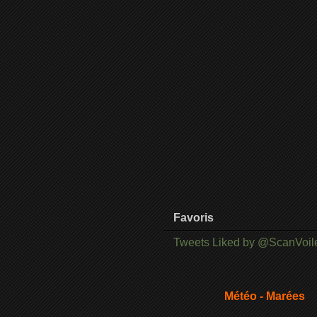
Favoris
Tweets Liked by @ScanVoil
Météo - Marées