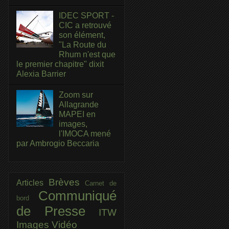
IDEC SPORT -
CIC a retrouvé
son élément,
"La Route du
Rhum n'est que
le premier chapitre" dixit
Alexia Barrier
Zoom sur
Allagrande
MAPEI en
images,
l'IMOCA mené
par Ambrogio Beccaria
Brèves
Articles
Carnet de
Communiqué
bord
de Presse
ITW
Images
Vidéo