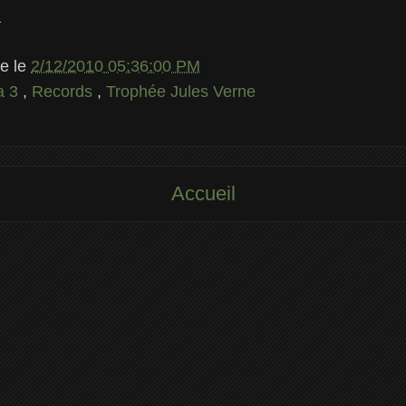
a
le
le
2/12/2010 05:36:00 PM
a 3
,
Records
,
Trophée Jules Verne
Accueil