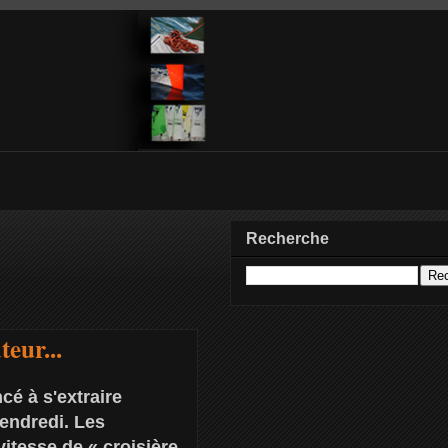
Recherche
eur...
cé à s'extraire
vendredi. Les
itesse de « croisière