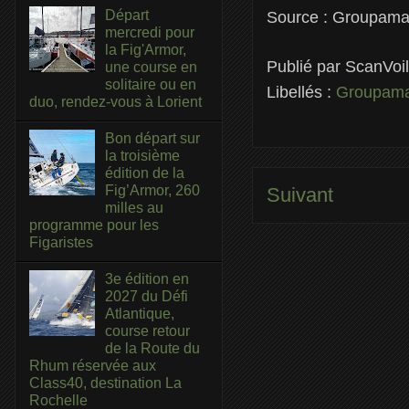
Départ
Source : Groupam
mercredi pour
la Fig'Armor,
Publié par
ScanVoi
une course en
solitaire ou en
Libellés :
Groupam
duo, rendez-vous à Lorient
Bon départ sur
la troisième
édition de la
Fig’Armor, 260
Suivant
milles au
programme pour les
Figaristes
3e édition en
2027 du Défi
Atlantique,
course retour
de la Route du
Rhum réservée aux
Class40, destination La
Rochelle