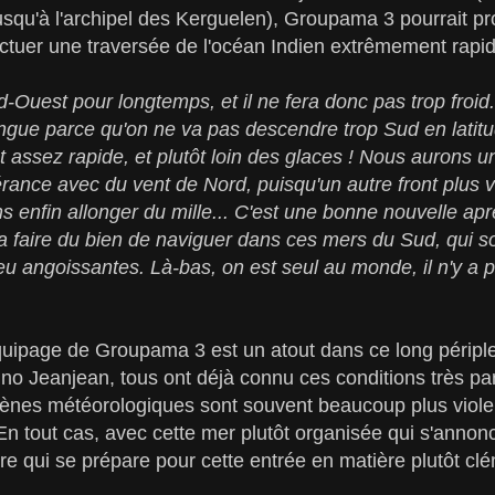
usqu'à l'archipel des Kerguelen), Groupama 3 pourrait pro
ectuer une traversée de l'océan Indien extrêmement rapid
-Ouest pour longtemps, et il ne fera donc pas trop froid
ngue parce qu'on ne va pas descendre trop Sud en latitud
t assez rapide, et plutôt loin des glaces ! Nous aurons 
ance avec du vent de Nord, puisqu'un autre front plus v
ons enfin allonger du mille... C'est une bonne nouvelle a
va faire du bien de naviguer dans ces mers du Sud, qui so
eu angoissantes. Là-bas, on est seul au monde, il n'y a 
quipage de Groupama 3 est un atout dans ce long périple
uno Jeanjean, tous ont déjà connu ces conditions très pa
nes météorologiques sont souvent beaucoup plus violen
 En tout cas, avec cette mer plutôt organisée qui s'annon
pure qui se prépare pour cette entrée en matière plutôt cl