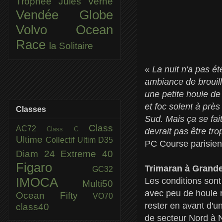
Trophée Jules Verne
Vendée Globe
Volvo Ocean
Race
la Solitaire
«
La nuit n'a pas ét
ambiance de brouilla
une petite houle d
et foc solent à prè
Classes
Sud. Mais ça se fait
Class
AC72
Class C
devrait pas être tro
Ultime
Collectif Ultim
D35
PC Course parisie
Diam 24
Extreme 40
Figaro
Trimaran à Grande 
GC32
IMOCA
Les conditions sont
Multi50
avec peu de houle 
Ocean Fifty
VO70
rester en avant d'u
class40
de secteur Nord à N