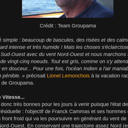
Crédit : Team Groupama
é simple : beaucoup de bascules, des risées et des calm
rd intense et très humide ! Mais les choses s'éclaircisse
e Sud-Ouest avec du vent Nord-Ouest et nous marchons 
s de vingt-cinq noeuds. Tout est gris, comme on s'y atten
 en douceur... Pour une fois, l'océan Indien a l'air maniab
p pénible.
» précisait
Lionel Lemonchois
à la vacation ra
n de Groupama.
Vitesse...
 donc très bonnes pour les jours à venir puisque l'état de
résiduelle : l'objectif de Franck Cammas et ses hommes
n front froid qui va les poursuivre en générant du vent d
ord-Ouest. En conservant une trajectoire assez Nord (en