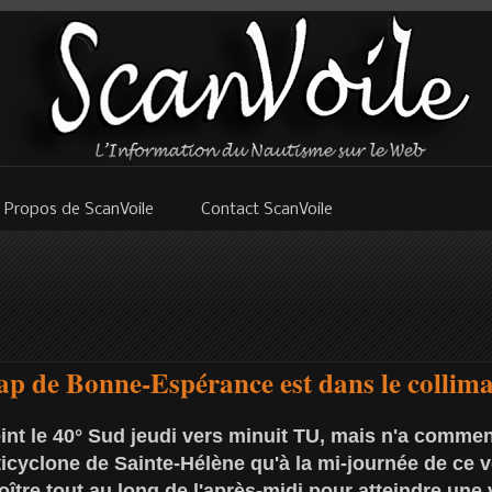
 Propos de ScanVoile
Contact ScanVoile
ap de Bonne-Espérance est dans le collimat
nt le 40° Sud jeudi vers minuit TU, mais n'a commen
ticyclone de Sainte-Hélène qu'à la mi-journée de ce 
tre tout au long de l'après-midi pour atteindre une v