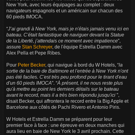
New York, avec leurs équipages au complet : deux
navigateurs espagnols et un américain sur chacun des
60 pieds IMOCA.
“
J’ai grandi à New York, mais je n'étais jamais venu ici en
bateau. C'était fantastique de naviguer devant la Statue
de la Liberté, j'attendais ce moment avec impatience
”,
assure
Stan Schreyer
, de l'équipe Estrella Damm avec
Alex Pella et Pepe Ribes.
Pour
Peter Becker
, qui navigue à bord du W Hotels, “
la
sortie de la baie de Baltimore et l'entrée à New York n'ont
pas été faciles. C'est très peu profond pour le tirant d'eau
d'un 60 pieds IMOCA
”. “
À présent, il ne nous reste plus
qu'à mettre au point les derniers détails sur le bateau
avant le record, mais il a très bien répondu jusqu'ici
”,
disait Becker, qui affrontera le record entre la Big Apple et
Barcelone aux côtés de Pachi Rivero et Antonio Piris.
W Hotels et Estrella Damm se préparent pour leur
premier face à face : une épreuve en deux manches qui
aura lieu en baie de New York le 3 avril prochain. Cette