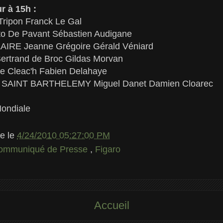
r à 15h :
ripon Franck Le Gal
 De Pavant Sébastien Audigane
RE Jeanne Grégoire Gérald Véniard
trand de Broc Gildas Morvan
e Cleac'h Fabien Delahaye
SAINT BARTHELEMY Miguel Danet Damien Cloarec
Mondiale
le
le
4/24/2010 05:27:00 PM
ommuniqué de Presse
,
Figaro
Accueil