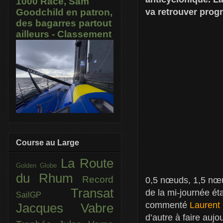
1000 Race, Sam
va retrouver prog
Goodchild en patron,
des bagarres partout
ailleurs - Classement
Course au Large
La Route
Golden Globe
du Rhum
Record
0,5 nœuds, 1,5 nœu
Transat
de la mi-journée ét
SailGP
commenté
Laurent
Jacques Vabre
d’autre à faire aujo