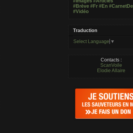
#Images
#Articles
#Brève
#Fr
#En
#CarnetD
#Vidéo
Traduction
Select Language
▼
Contacts :
ScanVoile
Elodie Allaire