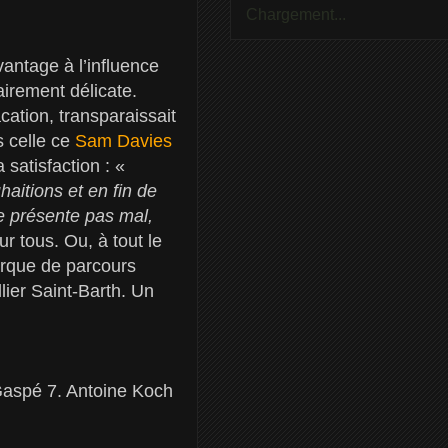
Chargement...
vantage à l’influence
airement délicate.
ation, transparaissait
s celle ce
Sam Davies
 satisfaction : «
itions et en fin de
se présente pas mal,
ur tous. Ou, à tout le
marque de parcours
llier Saint-Barth. Un
Gaspé 7. Antoine Koch