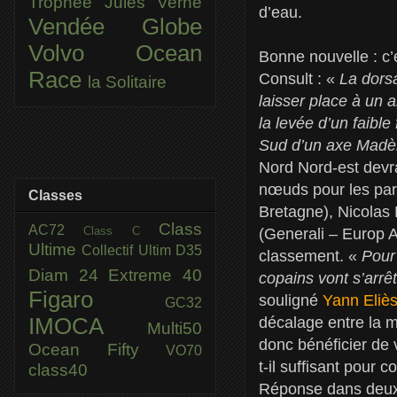
Trophée Jules Verne
d’eau.
Vendée Globe
Volvo Ocean
Bonne nouvelle : c’
Race
Consult : «
La dorsa
la Solitaire
laisser place à un 
la levée d’un faibl
Sud d’un axe Madèr
Nord Nord-est devra
nœuds pour les part
Classes
Bretagne), Nicolas
Class
AC72
Class C
(Generali – Europ 
Ultime
Collectif Ultim
D35
classement. «
Pour 
Diam 24
Extreme 40
copains vont s’arrê
Figaro
souligné
Yann Eliè
GC32
IMOCA
décalage entre la mé
Multi50
donc bénéficier de 
Ocean Fifty
VO70
t-il suffisant pour 
class40
Réponse dans deux