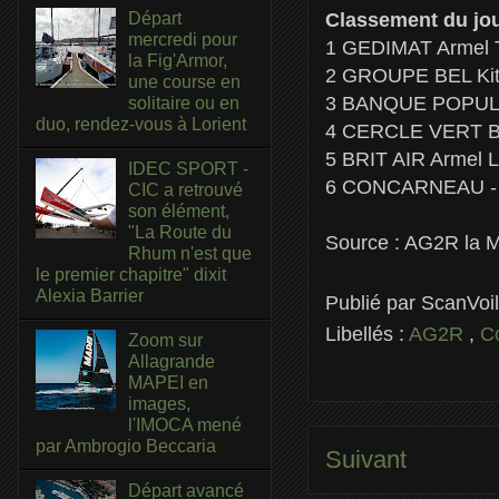
Départ
Classement du jou
mercredi pour
1 GEDIMAT Armel T
la Fig'Armor,
2 GROUPE BEL Kito
une course en
3 BANQUE POPULAI
solitaire ou en
duo, rendez-vous à Lorient
4 CERCLE VERT Ber
5 BRIT AIR Armel L
IDEC SPORT -
6 CONCARNEAU - 
CIC a retrouvé
son élément,
"La Route du
Source : AG2R la 
Rhum n'est que
le premier chapitre" dixit
Alexia Barrier
Publié par
ScanVoi
Libellés :
AG2R
,
C
Zoom sur
Allagrande
MAPEI en
images,
l'IMOCA mené
par Ambrogio Beccaria
Suivant
Départ avancé