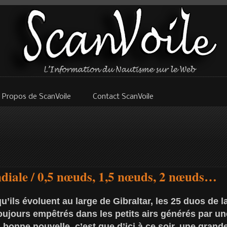
 Propos de ScanVoile
Contact ScanVoile
ale / 0,5 nœuds, 1,5 nœuds, 2 nœuds…
u’ils évoluent au large de Gibraltar, les 25 duos de
jours empêtrés dans les petits airs générés par un
 bonne nouvelle, c’est que d’ici à ce soir, une grande 