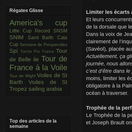
Régates Glisse
Limiter les écarts
Et leurs concurrent
America's cup
de la dorsale que l
Little Cup
Record SNSM
Dans la voix de Jea
SNIM
Saint Barth Cata
clairement de l’inq
Cup
Semaine de Porquerolles
(Savéol), placée au 
Spi
Tour
Torche Pro France
Actuellement, ça g
Tour de
de Belle ile
journée, nous allon
France à la Voile
c’est d’être dans l
Voiles de St
Tour de Wight
moins, limiter les 
Barth
Voiles de St
obligatoire à la Pal
Tropez
sailing arabia
océan à traverser.
Trophée de la pe
Le Trophée de la p
Top des articles de la
et Joseph Brault on
semaine