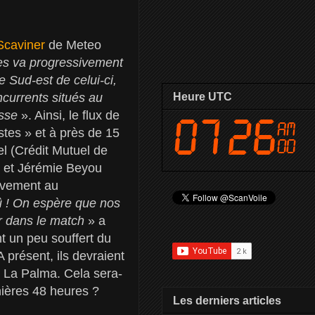
Scaviner
de Meteo
res va progressivement
e Sud-est de celui-ci,
ncurrents situés au
Heure UTC
esse
». Ainsi, le flux de
stes » et à près de 15
l (Crédit Mutuel de
s et Jérémie Beyou
ivement au
dû ! On espère que nos
r dans le match
» a
nt un peu souffert du
 présent, ils devraient
e La Palma. Cela sera-
rnières 48 heures ?
Les derniers articles