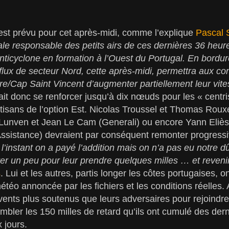
est prévu pour cet après-midi, comme l’explique
Pascal 
le responsable des petits airs de ces dernières 36 heu
anticyclone en formation à l’Ouest du Portugal. En bordur
e flux de secteur Nord, cette après-midi, permettra aux co
e/Cap Saint Vincent d’augmenter partiellement leur vit
it donc se renforcer jusqu’à dix nœuds pour les « centri
isans de l’option Est. Nicolas Troussel et Thomas Rouxe
 Lunven et Jean Le Cam (Generali) ou encore Yann Eliè
Assistance) devraient par conséquent remonter progress
l’instant on a payé l’addition mais on n’a pas eu notre 
ter un peu pour leur prendre quelques milles … et reveni
s
. Lui et les autres, partis longer les côtes portugaises, o
téo annoncée par les fichiers et les conditions réelles. A
vents plus soutenus que leurs adversaires pour rejoindr
combler les 150 milles de retard qu’ils ont cumulé des de
 jours.