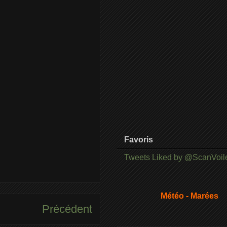
Favoris
Tweets Liked by @ScanVoil
Météo - Marées
Précédent