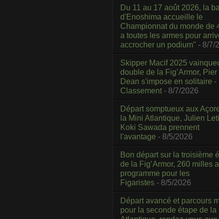
Du 11 au 17 août 2026, la b
d'Enoshima accueille le
Championnat du monde de 4
a toutes les armes pour arriv
accrocher un podium"
- 8/7/
Skipper Macif 2025 vainque
double de la Fig’Armor, Pier
Dean s'impose en solitaire -
Classement
- 8/7/2026
Départ somptueux aux Açor
la Mini Atlantique, Julien Leti
Koki Sawada prennent
l'avantage
- 8/5/2026
Bon départ sur la troisième é
de la Fig’Armor, 260 milles 
programme pour les
Figaristes
- 8/5/2026
Départ avancé et parcours m
pour la seconde étape de la