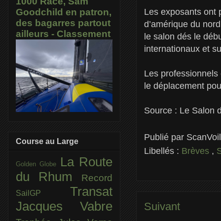
1000 Race, Sam
Les exposants ont p
Goodchild en patron,
des bagarres partout
d’amérique du nord 
ailleurs - Classement
le salon dés le dé
internationaux et su
Les professionnels 
le déplacement pour
Source : Le Salon 
Publié par
ScanVoi
Course au Large
Libellés :
Brèves
,
La Route
Golden Globe
du Rhum
Record
Transat
SailGP
Jacques Vabre
Suivant