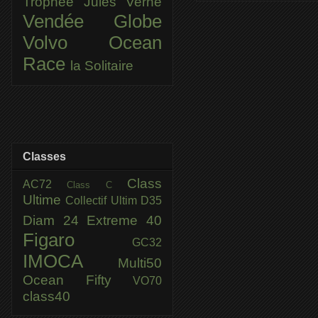
Trophée Jules Verne
Vendée Globe
Volvo Ocean
Race
la Solitaire
Classes
Class
AC72
Class C
Ultime
Collectif Ultim
D35
Diam 24
Extreme 40
Figaro
GC32
IMOCA
Multi50
Ocean Fifty
VO70
class40