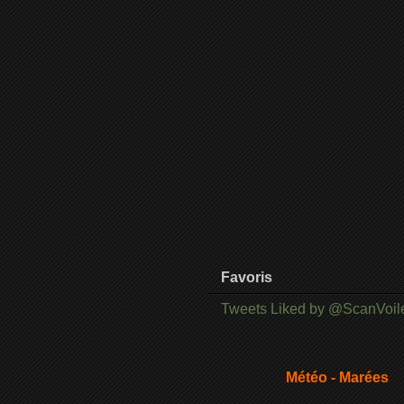
Favoris
Tweets Liked by @ScanVoil
Météo - Marées