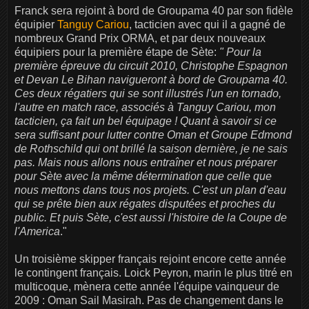
Franck sera rejoint à bord de Groupama 40 par son fidèle
équipier
Tanguy Cariou
, tacticien avec qui il a gagné de
nombreux Grand Prix ORMA, et par deux nouveaux
équipiers pour la première étape de Sète:
" Pour la
première épreuve du circuit 2010, Christophe Espagnon
et Devan Le Bihan navigueront à bord de Groupama 40.
Ces deux régatiers qui se sont illustrés l'un en tornado,
l'autre en match race, associés à Tanguy Cariou, mon
tacticien, ça fait un bel équipage ! Quant à savoir si ce
sera suffisant pour lutter contre Oman et Groupe Edmond
de Rothschild qui ont brillé la saison dernière, je ne sais
pas. Mais nous allons nous entraîner et nous préparer
pour Sète avec la même détermination que celle que
nous mettons dans tous nos projets. C'est un plan d'eau
qui se prête bien aux régates disputées et proches du
public. Et puis Sète, c'est aussi l'histoire de la Coupe de
l'America
."
Un troisième skipper français rejoint encore cette année
le contingent français. Loick Peyron, marin le plus titré en
multicoque, mènera cette année l'équipe vainqueur de
2009 : Oman Sail Masirah. Pas de changement dans le