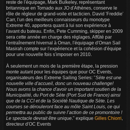
reste de l'équipage, Mark Bulkeley, représentant
britannique en Tornado aux JO d'Athènes, conserve le
rôle de régleur de grand-voile et tacticien. David 'Freddie'
Carr, l'un des meilleurs connaisseurs du monotype
Extreme 40, apportera quant à lui son expérience à
l'avant du bateau. Enfin, Pete Cumming, skipper en 2009
sera cette année en charge des réglages. Affûté par
l'entraînement hivernal à Oman, l'équipage d'Oman Sail
Masirah compte sur l'expérience et la cohésion d'équipe
pour une nouvelle fois s'imposer en 2010.
À seulement un mois de la première étape, la pression
monte autant pour les équipes que pour OC Events,
organisateurs des Extreme Sailing Series: "
Sète est une
nouvelle ville d'accueil, donc un nouveau challenge!
Nous avons la chance d'avoir un important soutien de la
Municipalité, du Port de Sète (Port Sud de France) ainsi
que de la CCI et de la Société Nautique de Sète. Les
courses se dérouleront face au môle Saint Louis, ce qui
permettra au public de suivre l’action de ce promontoire !
Le spectacle devrait être unique
." explique
Gilles Chiorri
,
directeur d'OC Events