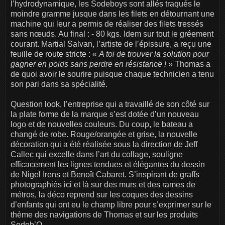
l’hydrodynamique, les Sodeboys sont allés traqués le
moindre gramme jusque dans les filets en détournant une
machine qui leur a permis de réaliser des filets tressés
sans nœuds. Au final : - 80 kgs. Idem sur tout le gréement
courant. Martial Salvan, l’artiste de l’épissure, a reçu une
feuille de route stricte : «
A toi de trouver la solution pour
gagner en poids sans perdre en résistance !
» Thomas a
de quoi avoir le sourire puisque chaque technicien a tenu
son pari dans sa spécialité.
Question look, l’entreprise qui a travaillé de son côté sur
la plate forme de la marque s’est dotée d’un nouveau
logo et de nouvelles couleurs. Du coup, le bateau a
changé de robe. Rouge/orangée et grise, la nouvelle
décoration qui a été réalisée sous la direction de Jeff
Callec qui excelle dans l’art du collage, souligne
efficacement les lignes tendues et élégantes du dessin
de Nigel Irens et Benoît Cabaret. S’inspirant de graffs
photographiés ici et là sur des murs et des rames de
métros, la déco reprend sur les coques des dessins
d’enfants qui ont eu le champ libre pour s’exprimer sur le
thème des navigations de Thomas et sur les produits
Sodeb’O.