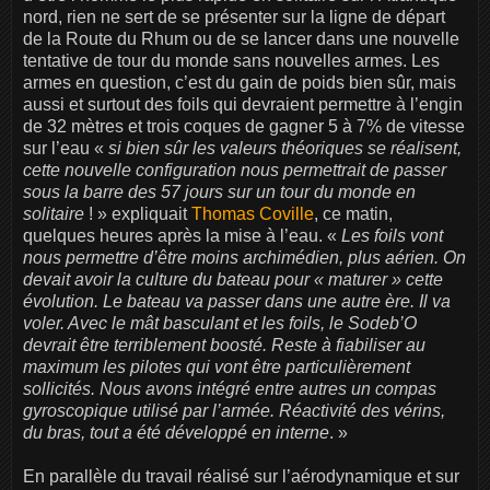
nord, rien ne sert de se présenter sur la ligne de départ
de la Route du Rhum ou de se lancer dans une nouvelle
tentative de tour du monde sans nouvelles armes. Les
armes en question, c’est du gain de poids bien sûr, mais
aussi et surtout des foils qui devraient permettre à l’engin
de 32 mètres et trois coques de gagner 5 à 7% de vitesse
sur l’eau «
si bien sûr les valeurs théoriques se réalisent,
cette nouvelle configuration nous permettrait de passer
sous la barre des 57 jours sur un tour du monde en
solitaire
! » expliquait
Thomas Coville
, ce matin,
quelques heures après la mise à l’eau. «
Les foils vont
nous permettre d’être moins archimédien, plus aérien. On
devait avoir la culture du bateau pour « maturer » cette
évolution. Le bateau va passer dans une autre ère. Il va
voler. Avec le mât basculant et les foils, le Sodeb’O
devrait être terriblement boosté. Reste à fiabiliser au
maximum les pilotes qui vont être particulièrement
sollicités. Nous avons intégré entre autres un compas
gyroscopique utilisé par l’armée. Réactivité des vérins,
du bras, tout a été développé en interne
. »
En parallèle du travail réalisé sur l’aérodynamique et sur