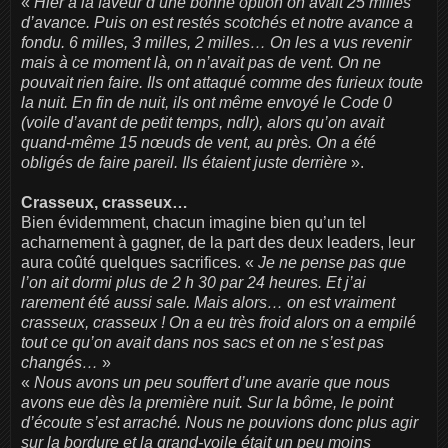
«
Hier à la faveur d’une bonne option on avait 25 milles
d’avance. Puis on est restés scotchés et notre avance a
fondu. 6 milles, 3 milles, 2 milles… On les a vus revenir
mais à ce moment là, on n’avait pas de vent. On ne
pouvait rien faire.
Ils ont attaqué comme des furieux toute
la nuit. En fin de nuit, ils ont même envoyé le Code 0
(voile d’avant de petit temps, ndlr), alors qu’on avait
quand-même 15 nœuds de vent, au près. On a été
obligés de faire pareil. Ils étaient juste derrière
».
Crasseux, crasseux…
Bien évidemment, chacun imagine bien qu’un tel
acharnement à gagner, de la part des deux leaders, leur
aura coûté quelques sacrifices. «
Je ne pense pas que
l’on ait dormi plus de 2 h 30 par 24 heures. Et j’ai
rarement été aussi sale. Mais alors… on est vraiment
crasseux, crasseux ! On a eu très froid alors on a empilé
tout ce qu’on avait dans nos sacs et on ne s’est pas
changés…
»
«
Nous avons un peu souffert d’une avarie que nous
avons eue dès la première nuit. Sur la bôme, le point
d’écoute s’est arraché. Nous ne pouvions donc plus agir
sur la bordure et la grand-voile était un peu moins