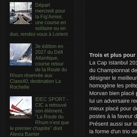
Départ
mercredi pour
la Fig'Armor,
une course en
solitaire ou en
duo, rendez-vous à Lorient
3e édition en
2027 du Défi
Trois et plus pour
Atlantique,
La Cap Istanbul 201
course retour
de la Route du
du Championnat de 
Rhum réservée aux
désigner le meilleu
Class40, destination La
homogène les préte
Rochelle
Morvan bien placé p
IDEC SPORT -
lui un adversaire r
CIC a retrouvé
mieux placé pour de
son élément,
postes à la faveur d
"La Route du
Rhum n'est que
Présent aussi sur l
le premier chapitre" dixit
la forme d'un trio d
Alexia Barrier