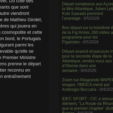
ivet. Du côté des
Départ somptueux aux Açor
eants que sont
la Mini Atlantique, Julien Leti
utre viendront
Koki Sawada prennent
l'avantage
- 8/5/2026
ge de Mathieu Girolet,
ères qui jouera en
Bon départ sur la troisième é
 cosmopolite et cette
de la Fig’Armor, 260 milles 
programme pour les
on bord, le Portugais
Figaristes
- 8/5/2026
igurant parmi les
cevable qu'elle se
Départ avancé et parcours m
pour la seconde étape de la
e Premier Ministre
Atlantique, rendez-vous aux
ens prenne le départ
d'Olonne dans une
tier reconnu en
semaine
- 8/4/2026
 un entraînement
Zoom sur Allagrande MAPEI
images, l'IMOCA mené par
Ambrogio Beccaria
- 8/4/20
IDEC SPORT - CIC a retrou
élément, "La Route du Rhum
que le premier chapitre" dixi