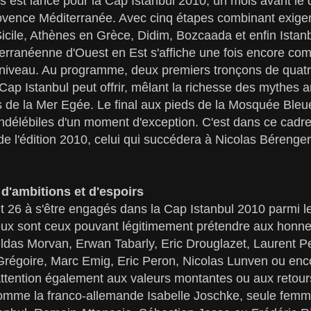
 est lancé pour la Cap Istanbul 2010, un mois avant le 
ovence Méditerranée. Avec cinq étapes combinant exigenc
icile, Athènes en Grèce, Didim, Bozcaada et enfin Istanb
erranéenne d'Ouest en Est s'affiche une fois encore c
t niveau. Au programme, deux premiers tronçons de quatre
 Cap Istanbul peut offrir, mêlant la richesse des mythes a
es de la Mer Egée. Le final aux pieds de la Mosquée Bleu
 indélébiles d'un moment d'exception. C'est dans ce cadr
de l'édition 2010, celui qui succédera à Nicolas Bérenge
t d'ambitions et d'espoirs
ont 26 à s'être engagés dans la Cap Istanbul 2010 parmi l
eux sont ceux pouvant légitimement prétendre aux honn
ildas Morvan, Erwan Tabarly, Eric Drouglazet, Laurent P
régoire, Marc Emig, Eric Peron, Nicolas Lunven ou enco
ttention également aux valeurs montantes ou aux retour
comme la franco-allemande Isabelle Joschke, seule femm