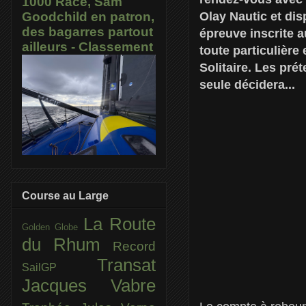
1000 Race, Sam
Olay Nautic et dis
Goodchild en patron,
des bagarres partout
épreuve inscrite 
ailleurs - Classement
toute particulièr
Solitaire. Les pré
seule décidera...
Course au Large
La Route
Golden Globe
du Rhum
Record
Transat
SailGP
Jacques Vabre