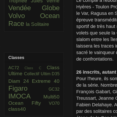
Le compte à rebours
Trophée Jules Verne
Hyères - Toulon Pr
Vendée Globe
le Var, Ragusa en S
Volvo Ocean
épreuve transmédit
Race
la Solitaire
sportif de très hau
volets que seule la
slalom entre les îl
laissera les traces
sacré le vainqueur 
Classes
de confrontations.
Class
AC72
Class C
26 inscrits, autan
Ultime
Collectif Ultim
D35
Pour l'heure, ils s
Diam 24
Extreme 40
de la série. Nombr
Figaro
GC32
François Gabart, G
IMOCA
Multi50
Treussart, Jeanne G
Ocean Fifty
VO70
Fabien Delahaye. A
class40
par des solitaires 