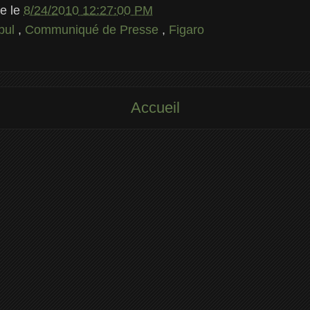
le
le
8/24/2010 12:27:00 PM
bul
,
Communiqué de Presse
,
Figaro
Accueil