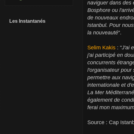
naviguer dans des 
Bosphore ou l'arriv
de nouveaux endroi
Les Instantanés
Istanbul. Pour nous 
la nouveauté
".
Selim Kakis
: "
J'ai 
j'ai participé en d
concurrents étranger
l'organisateur pour
permettre aux navig
internationale et d'
La Mer Méditerrané
également de condit
ferai mon maximum
Source : Cap Istan