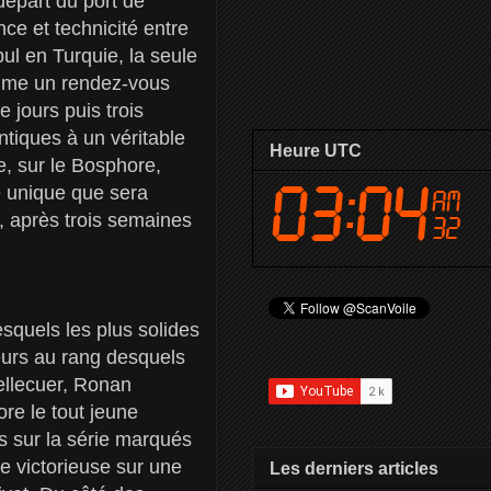
départ du port de
e et technicité entre
ul en Turquie, la seule
omme un rendez-vous
 jours puis trois
ntiques à un véritable
Heure UTC
e, sur le Bosphore,
e unique que sera
r, après trois semaines
esquels les plus solides
eurs au rang desquels
ellecuer, Ronan
re le tout jeune
s sur la série marqués
e victorieuse sur une
Les derniers articles