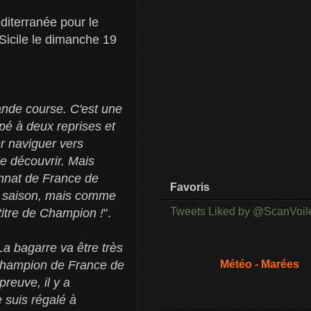
iterranée pour le
Sicile le dimanche 19
ande course. C'est une
pé à deux reprises et
er naviguer vers
de découvrir. Mais
ionnat de France de
Favoris
de saison, mais comme
Tweets Liked by @ScanVoil
 titre de Champion !
".
a bagarre va être très
 Champion de France de
Météo - Marées
reuve, il y a
 suis régalé à