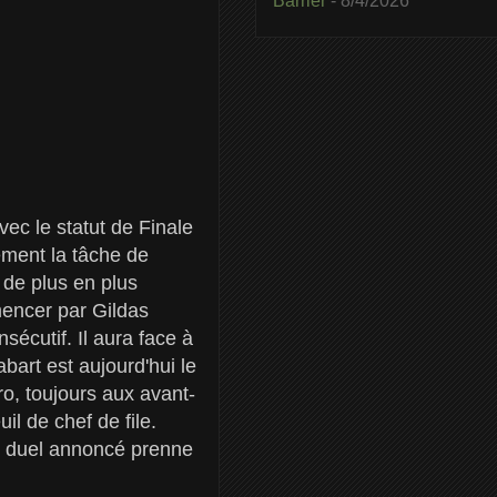
Barrier
- 8/4/2026
ec le statut de Finale
ement la tâche de
 de plus en plus
encer par Gildas
sécutif. Il aura face à
bart est aujourd'hui le
o, toujours aux avant-
il de chef de file.
le duel annoncé prenne