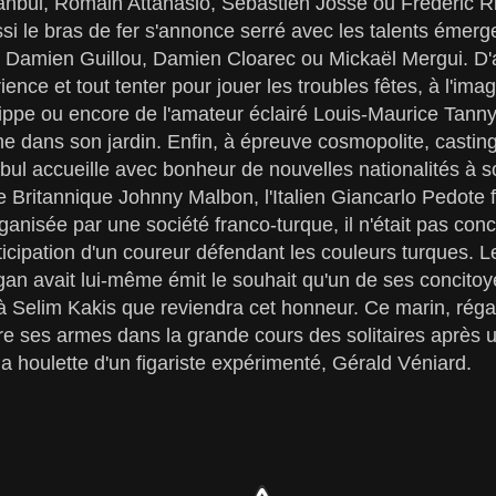
anbul, Romain Attanasio, Sébastien Josse ou Frédéric R
i le bras de fer s'annonce serré avec les talents émerg
Damien Guillou, Damien Cloarec ou Mickaël Mergui. D'a
ence et tout tenter pour jouer les troubles fêtes, à l'ima
ippe ou encore de l'amateur éclairé Louis-Maurice Tanny
dans son jardin. Enfin, à épreuve cosmopolite, casting
bul accueille avec bonheur de nouvelles nationalités à s
e Britannique Johnny Malbon, l'Italien Giancarlo Pedote f
ganisée par une société franco-turque, il n'était pas con
ticipation d'un coureur défendant les couleurs turques. L
an avait lui-même émit le souhait qu'un de ses concitoy
 à Selim Kakis que reviendra cet honneur. Ce marin, réga
ire ses armes dans la grande cours des solitaires après
la houlette d'un figariste expérimenté, Gérald Véniard.