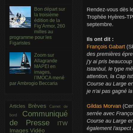
Rendez-vous dès le
Bon départ sur
la troisième
Trophée Hyères-TPM
édition de la
septembre.
Fig’Armor, 260
milles au
programme pour les
Ils ont dit :
Figaristes
François Gabart
(Sk
des premières épreu
Zoom sur
Allagrande
j'y ai pris beaucoup
MAPEI en
Istanbul, le type m
images,
attention, la Cap I
l'IMOCA mené
par Ambrogio Beccaria
Course au Large en 
je n'ai pas gagné la
Brèves
Gildas Morvan
(Cerc
Articles
Carnet de
Communiqué
serrée avec Franço
bord
Course au Large en 
de Presse
ITW
également l'aspect 
Images
Vidéo