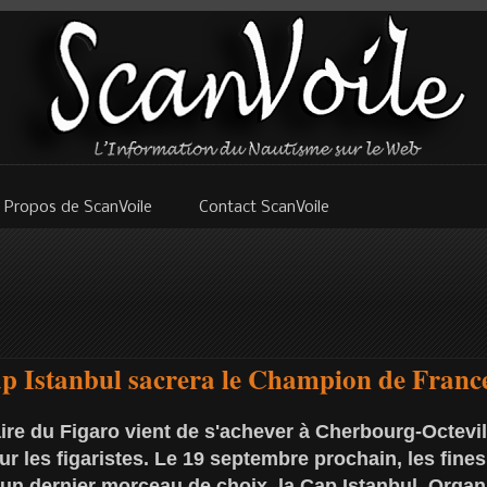
 Propos de ScanVoile
Contact ScanVoile
ap Istanbul sacrera le Champion de Franc
aire du Figaro vient de s'achever à Cherbourg-Octevill
ur les figaristes. Le 19 septembre prochain, les fines
un dernier morceau de choix, la Cap Istanbul. Organi