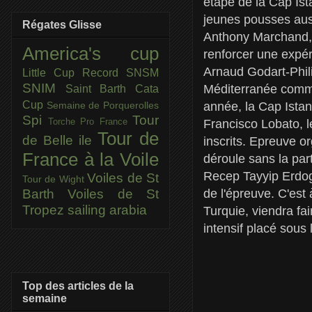
étape de la Cap Ist
jeunes pousses auss
Régates Glisse
Anthony Marchand, 
America's cup
renforcer une expéri
Arnaud Godart-Phil
Little Cup
Record SNSM
SNIM
Méditerranée comme 
Saint Barth Cata
Cup
année, la Cap Istan
Semaine de Porquerolles
Spi
Tour
Torche Pro France
Francisco Lobato, l
Tour de
de Belle ile
inscrits. Epreuve or
France à la Voile
déroule sans la par
Recep Tayyip Erdog
Voiles de St
Tour de Wight
de l'épreuve. C'est
Barth
Voiles de St
Tropez
sailing arabia
Turquie, viendra fa
intensif placé sous 
Top des articles de la
semaine