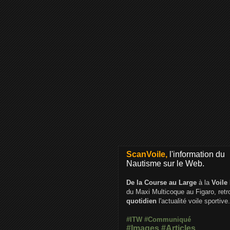
ScanVoile,
l'information du
Nautisme sur le Web.
De la Course au Large
à la
Voile
du Maxi Multicoque au Figaro, ret
quotidien
l'actualité voile sportive.
#ITW
#Communiqué
#Images
#Articles