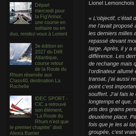
Lionel Lemonchois 
Départ
mercredi pour
la Fig'Armor,
«
L’objectif, c’étai
une course en
me l’avait proposé 
solitaire ou en
les derniers milles 
duo, rendez-vous à Lorient
repassé devant moi 
3e édition en
large. Après, il y a
2027 du Défi
différence. Les der
Atlantique,
de rechange mais qu
course retour
de la Route du
l’ordinateur allumé 
Rhum réservée aux
transat, j’ai aussi
Class40, destination La
point c’est importa
Rochelle
souffert. J’ai fais 
IDEC SPORT -
longtemps et que, n
CIC a retrouvé
pris des grains pen
son élément,
"La Route du
deuxième place. Par
Rhum n'est que
fois que je les ai l
le premier chapitre" dixit
groupée, c’est vra
Alexia Barrier