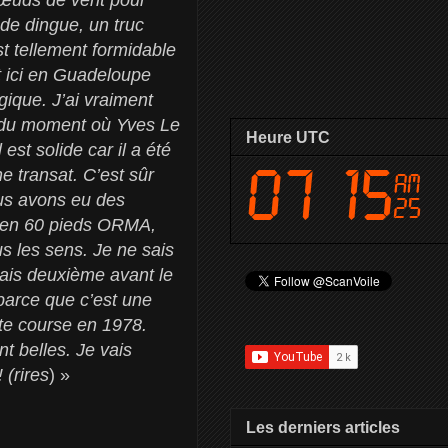
c de dingue, un truc
st tellement formidable
st ici en Guadeloupe
gique. J’ai vraiment
ir du moment où Yves Le
Heure UTC
 est solide car il a été
e transat. C’est sûr
ous avons eu des
sé en 60 pieds ORMA,
s les sens. Je ne sais
rais deuxième avant le
 parce que c’est une
te course en 1978.
t belles. Je vais
 (rires
) »
Les derniers articles