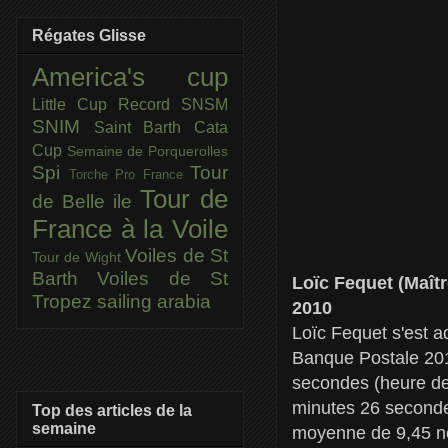
Régates Glisse
America's cup
Little Cup
Record SNSM
SNIM
Saint Barth Cata
Cup
Semaine de Porquerolles
Spi
Tour
Torche Pro France
Tour de
de Belle ile
France à la Voile
Voiles de St
Tour de Wight
Barth
Voiles de St
Loïc Fequet (Maît
Tropez
sailing arabia
2010
Loïc Fequet s'est a
Banque Postale 201
secondes (heure de
minutes 26 secondes
Top des articles de la
semaine
moyenne de 9,45 nœ