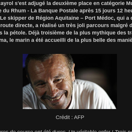
ayrol s'est adjugé la deuxième place en catégorie Mu
te du Rhum - La Banque Postale après 15 jours 12 he
Le skipper de Région Aquitaine – Port Médoc, qui a 
 route directe, a réalisé un très joli parcours malgré 
 la pétole. Déjà troisième de la plus mythique des tr
a, le marin a été accueilli de la plus belle des maniè
Crédit : AFP
res de course ont été dures. Un véritable enfer ! Trois