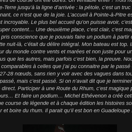
-Terre jusqu’à la ligne d’arrivée : la pétole, c’est un tru
ant, ce n’est que de la joie. L’accueil à Pointe-à-Pitre e
t incroyable. Le plus bel accueil qu’on puisse avoir, c’e
super content… Une deuxième place, c’est clair, c’est ma
ai pris conscience que je pouvais faire un podium à part
 nuit-là, c’était du délire intégral. Mon bateau est top. Il
our du monde contre vents et marées et non juste pour un
Plus que les autres, mais parfois c’est bien, la preuve. N
es, comparables à celles que j’ai pu connaitre par le pas
27-28 nœuds, sans rien y voir avec des vagues dans tou
assé, mais c’est passé. Si on n’avait dit que je termine
né direct. Participer à une Route du Rhum, c’est magique
urs… Et faire un podium… Michel Ethévenon a créé cet
ne course de légende et à chaque édition les histoires son
et boire du rhum. Il parait qu’il est bon en Guadeloupe !