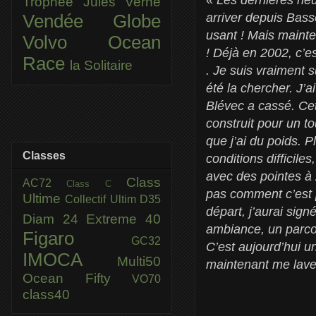
Trophée Jules Verne
arriver depuis Basse
Vendée Globe
usant ! Mais mainten
Volvo Ocean
! Déjà en 2002, c’es
Race
la Solitaire
. Je suis vraiment 
été la chercher. J’
Blévec a cassé. Cette
construit pour un t
que j’ai du poids. 
Classes
conditions difficil
avec des pointes à 
Class
AC72
Class C
pas comment c’est p
Ultime
Collectif Ultim
D35
départ, j’aurai sig
Diam 24
Extreme 40
ambiance, un parco
Figaro
GC32
C’est aujourd’hui u
IMOCA
Multi50
maintenant me laver 
Ocean Fifty
VO70
class40