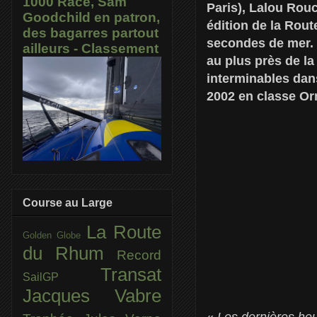
1000 Race, Sam
Paris), Lalou Rouc
Goodchild en patron,
édition de la Rou
des bagarres partout
secondes de mer. 
ailleurs - Classement
au plus près de la
interminables dans
2002 en classe Orm
Course au Large
La Route
Golden Globe
du Rhum
Record
Transat
SailGP
Jacques Vabre
«
Les dernières heu