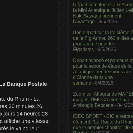
Départ somptueux aux Açor
la Mini Atlantique, Julien Leti
Koki Sawada prennent
l'avantage
- 8/5/2026
Bon départ sur la troisième é
de la Fig’Armor, 260 milles 
programme pour les
Figaristes
- 8/5/2026
Départ avancé et parcours m
pour la seconde étape de la
Atlantique, rendez-vous aux
d'Olonne dans une
semaine
- 8/4/2026
 La Banque Postale
Zoom sur Allagrande MAPEI
oute du Rhum - La
images, l'IMOCA mené par
Ambrogio Beccaria
- 8/4/20
res 30 minutes 26
5 jours 14 heures 28
IDEC SPORT - CIC a retrou
t affiche une vitesse
élément, "La Route du Rhum
que le premier chapitre" dixi
rès le vainqueur