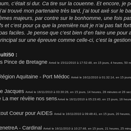
m, c’était si dur. Ca tire sur la couenne. Et encore, je p
ai trouvé mon partenaire très tard, j’ai tout axé sur le ba
èmes majeurs, par contre sur le bonhomme, une fois pas
s et c’est pour ça que la première nuit je n’ai pas fait for
s faciles. Je pense que c’est bien d’en faire une pour 
rincipal sur une épreuve comme celle-ci, c’est la gestion
lti50 :
is Pince de Bretagne
Arrivé le 15/11/2010 à 17:52:48, en 15 jours, 4 heures, 50 
Région Aquitaine - Port Médoc
Arrivé le 16/11/2010 à 01:32:14, en 15 jour
tre Jacques
Arrivé le 16/11/2010 à 03:30:26, en 15 jours, 14 heures, 28 minutes et 26 
e La mer révèle nos sens
Arrivé le 16/11/2010 à 05:23:40, en 15 jours, 16 heu
Atout Coeur pour AIDES
Arrivé le 16/11/2010 à 09:48:41, en 15 jours, 20 heure
enetreA - Cardinal
Arrivé le 16/11/2010 à 10:27:46, en 15 jours, 21 heures, 25 mi