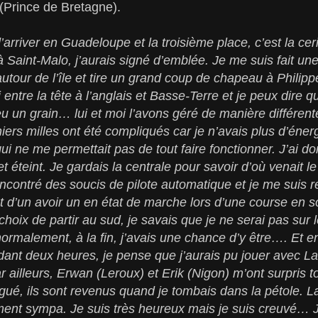
(Prince de Bretagne).
t d’arriver en Guadeloupe et la troisième place, c’est la ce
à Saint-Malo, j’aurais signé d’emblée. Je me suis fait un
autour de l’île et tire un grand coup de chapeau à Philipp
entre la tête à l’anglais et Basse-Terre et je peux dire 
 eu un grain… lui et moi l’avons géré de manière différente 
niers milles ont été compliqués car je n’avais plus d’éner
i ne me permettait pas de tout faire fonctionner. J’ai do
et éteint. Je gardais la centrale pour savoir d’où venait l
 rencontré des soucis de pilote automatique et je me suis
nt d’un avoir un en état de marche lors d’une course en so
le choix de partir au sud, je savais que je ne serai pas su
ormalement, à la fin, j’avais une chance d’y être…. Et en
dant deux heures, je pense que j’aurais pu jouer avec La
 ailleurs, Erwan (Leroux) et Erik (Nigon) m’ont surpris t
argué, ils sont revenus quand je tombais dans la pétole. La 
iment sympa. Je suis très heureux mais je suis creuvé… 