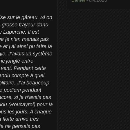
Barrier
- 8/4/2026
rise sur le gâteau. Si on
e grosse frayeur dans
e Laperche. Il est
que je n’en menais pas
et j’ai ainsi pu faire la
gie. J’avais un système
nc jonglé entre
e vent. Pendant cette
 rendu compte à quel
litaire. J’ai beaucoup
r le podium pendant
core, si je n’avais pas
lou (Roucayrol) pour la
ous les jours. A chaque
flotte arrive très
Je ne pensais pas