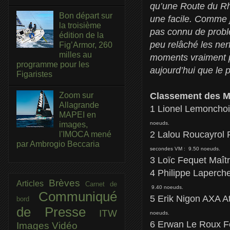
qu’une Route du Rhu
Bon départ sur
une facile. Comme j’
la troisième
pas connu de probl
édition de la
peu relâché les nerf
Fig’Armor, 260
milles au
moments vraiment pa
programme pour les
aujourd’hui que le p
Figaristes
Zoom sur
Classement des Mu
Allagrande
1 Lionel Lemoncho
MAPEI en
images,
noeuds.
2 Lalou Roucayrol 
l'IMOCA mené
par Ambrogio Beccaria
secondes VM : 9.50 noeuds.
3 Loïc Fequet Maî
4 Philippe Laperch
Brèves
Articles
Carnet de
9.40 noeuds.
Communiqué
5 Erik Nigon AXA 
bord
de Presse
ITW
noeuds.
6 Erwan Le Roux F
Images
Vidéo