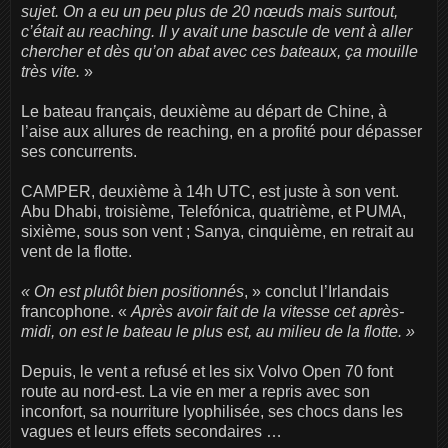
sujet. On a eu un peu plus de 20 nœuds mais surtout,
c’était au reaching. Il y avait une bascule de vent à aller
chercher et dès qu’on abat avec ces bateaux, ça mouille
très vite.
»
Le bateau français, deuxième au départ de Chine, à
l’aise aux allures de reaching, en a profité pour dépasser
ses concurrents.
CAMPER, deuxième à 14h UTC, est juste à son vent.
Abu Dhabi, troisième, Telefónica, quatrième, et PUMA,
sixième, sous son vent ; Sanya, cinquième, en retrait au
vent de la flotte.
« On est plutôt bien positionnés
, » conclut l’Irlandais
francophone. «
Après avoir fait de la vitesse cet après-
midi, on est le bateau le plus est, au milieu de la flotte. »
Depuis, le vent a refusé et les six Volvo Open 70 font
route au nord-est. La vie en mer a repris avec son
inconfort, sa nourriture lyophilisée, ses chocs dans les
vagues et leurs effets secondaires …