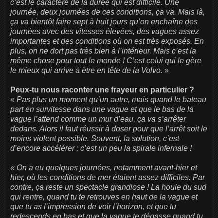
c’est le caractère de la durée qui est difficile. Une
journée, deux journées de ces conditions, ça va. Mais là,
ça va bientôt faire sept à huit jours qu’on enchaîne des
journées avec des vitesses élevées, des vagues assez
importantes et des conditions où on est très exposés. En
plus, on ne dort pas très bien à l’intérieur. Mais c’est la
même chose pour tout le monde ! C’est celui qui le gère
le mieux qui arrive à être en tête de la Volvo.
»
Peux-tu nous raconter une frayeur en particulier ?
«
Pas plus un moment qu’un autre, mais quand le bateau
part en survitesse dans une vague et que le bas de la
vague l’attend comme un mur d’eau, ça va s’arrêter
dedans. Alors il faut réussir à doser pour que l’arrêt soit le
moins violent possible. Souvent, la solution, c’est
d’encore accélérer : c’est un peu la spirale infernale !
« On a eu quelques journées, notamment avant-hier et
hier, où les conditions de mer étaient assez difficiles. Par
contre, ça reste un spectacle grandiose ! La houle du sud
qui rentre, quand tu te retrouves en haut de la vague et
que tu as l’impression de voir l’horizon, et que tu
redescends en bas et que la vague te dépasse quand tu