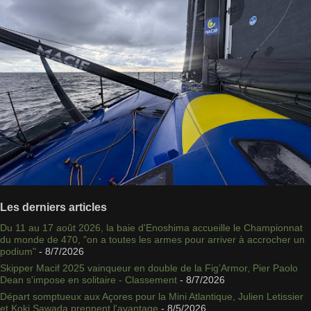
Les derniers articles
Du 11 au 17 août 2026, la baie d'Enoshima accueille le Championnat
du monde de 470, "on a toutes les armes pour arriver à accrocher un
podium"
- 8/7/2026
Skipper Macif 2025 vainqueur en double de la Fig’Armor, Pier Paolo
Dean s'impose en solitaire - Classement
- 8/7/2026
Départ somptueux aux Açores pour la Mini Atlantique, Julien Letissier
et Koki Sawada prennent l'avantage
- 8/5/2026