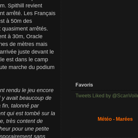
. Spithill revient
nt arrêté. Les Français
 est à 50m des
t quasiment arrêtés.
nent à 30m, Oracle
ines de mètres mais
arrivée juste devant le
ale est dans le camp
haute marche du podium
Favoris
t rendu le jeu encore
Tweets Liked by @ScanVoil
il y avait beaucoup de
 fin, talonné par
ent qui est tombé sur la
Météo - Marées
re, très content de
nheur pour une petite
temporairement sans