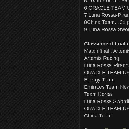
5 Team Korea…56 
6 ORACLE TEAM U
7 Luna Rossa-Pira
8China Team…31 p
9 Luna Rossa-Swor
Classement final 
Match final : Artem
Artemis Racing
Luna Rossa-Piranh
ORACLE TEAM USA-
Energy Team
Emirates Team Ne
Team Korea
Luna Rossa Swordf
ORACLE TEAM US
China Team