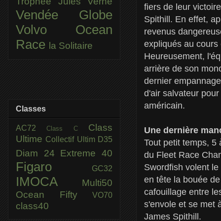
Trophée Jules Verne
fiers de leur victoi
Vendée Globe
Spithill. En effet, 
Volvo Ocean
revenus dangereuse
Race
expliqués au cours 
la Solitaire
Heureusement, l'équ
arrière de son mono
dernier empannage, 
d'air salvateur pour
américain.
Classes
Class
AC72
Class C
Une dernière ma
Ultime
Collectif Ultim
D35
Tout petit temps, 5
Diam 24
Extreme 40
du Fleet Race Cham
Figaro
Swordfish volent le 
GC32
IMOCA
en tête la bouée de
Multi50
cafouillage entre l
Ocean Fifty
VO70
s'envole et se met 
class40
James Spithill.