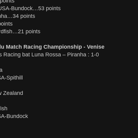
points
SA-Bundock…53 points
nha…34 points
oints
dfish…21 points
du Match Racing Championship - Venise
is Racing bat Luna Rossa – Piranha : 1-0
a
Spithill
w Zealand
ish
A-Bundock