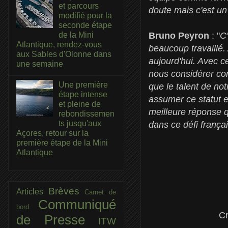
et parcours
doute mais c'est un 
modifié pour la
seconde étape
Bruno Peyron
: "
C'
de la Mini
Atlantique, rendez-vous
beaucoup travaillé. 
aux Sables d'Olonne dans
aujourd'hui. Avec c
une semaine
nous considérer com
Une première
que le talent de no
étape intense
assumer ce statut e
et pleine de
meilleure réponse q
rebondissemen
ts jusqu'aux
dans ce défi frança
Açores, retour sur la
première étape de la Mini
Atlantique
Brèves
Articles
Carnet de
Communiqué
bord
Cr
de Presse
ITW