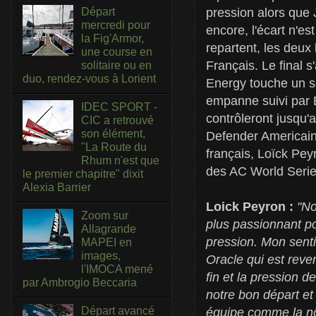
Départ
pression alors que 
mercredi pour
encore, l'écart n'e
la Fig'Armor,
repartent, les deux 
une course en
Français. Le final 
solitaire ou en
duo, rendez-vous à Lorient
Energy touche un so
empanne suivi par 
IDEC SPORT -
contrôleront jusqu'a
CIC a retrouvé
son élément,
Defender Americain 
"La Route du
français, Loïck Pey
Rhum n'est que
des AC World Series
le premier chapitre" dixit
Alexia Barrier
Loick Peyron :
"No
Zoom sur
plus passionnant po
Allagrande
pression. Mon senti
MAPEI en
images,
Oracle qui est reven
l'IMOCA mené
fin et la pression d
par Ambrogio Beccaria
notre bon départ et 
Départ avancé
équipe comme la nôt