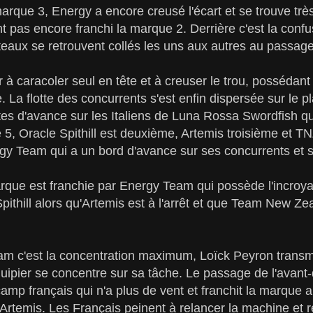
rque 3, Energy a encore creusé l'écart et se trouve très
t pas encore franchi la marque 2. Derrière c'est la confus
teaux se retrouvent collés les uns aux autres au passag
 à caracoler seul en tête et à creuser le trou, possédan
. La flotte des concurrents s'est enfin dispersée sur le p
es d'avance sur les Italiens de Luna Rossa Swordfish qu
 5, Oracle Spithill est deuxième, Artemis troisième et T
y Team qui a un bord d'avance sur ses concurrents et s
arque est franchie par Energy Team qui possède l'incroy
ithill alors qu'Artemis est à l'arrêt et que Team New Zea
am c'est la concentration maximum, Loïck Peyron transm
ipier se concentre sur sa tâche. Le passage de l'avant
camp français qui n'a plus de vent et franchit la marque 
à Artemis. Les Français peinent à relancer la machine et 