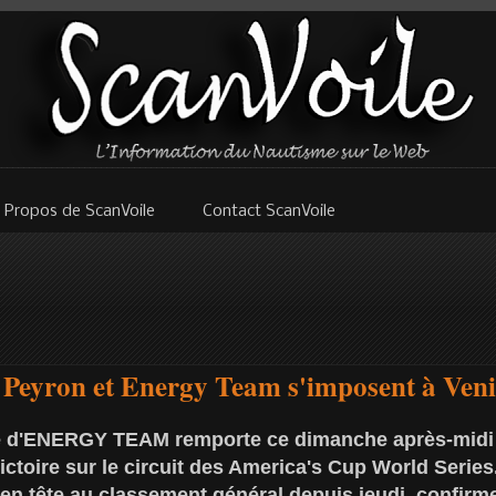
 Propos de ScanVoile
Contact ScanVoile
Peyron et Energy Team s'imposent à Veni
se d'ENERGY TEAM remporte ce dimanche après-midi 
ictoire sur le circuit des America's Cup World Serie
 en tête au classement général depuis jeudi, confirm