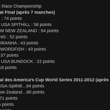
t Race Championship
l Final (après 7 manches)
 74 points
SA SPITHILL : 58 points
M NEW ZEALAND : 54 points
G : 52 points
RANHA : 43 points
WORDFISH : 43 points
37 points
USA BUNDOCK : 22 points
8 points
l des America’s Cup World Series 2011-2012 (après
A-Spithill…84 points
ew Zealand…80 points
71 points
 points