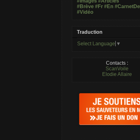
#Images
#Articles
#Brève
#Fr
#En
#CarnetD
#Vidéo
Traduction
Select Language
▼
Contacts :
ScanVoile
Elodie Allaire