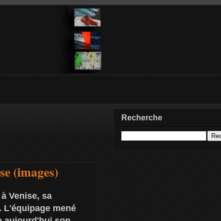
Recherche
se (images)
à Venise, sa
s. L'équipage mené
e aujourd'hui son