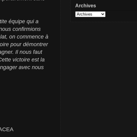
Archives
tite équipe qui a
e nous confirmions
éclat, on commence à
toire pour démontrer
gner. Il nous faut
tte victoire est la
'engager avec nous
t/ACEA