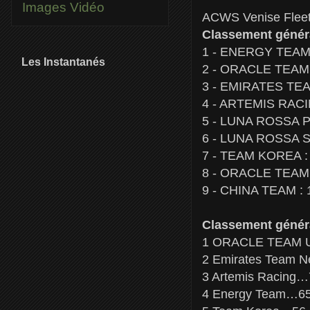
Images
Vidéo
ACWS Venise Flee
Classement généra
1 - ENERGY TEAM :
Les Instantanés
2 - ORACLE TEAM U
3 - EMIRATES TEA
4 - ARTEMIS RACIN
5 - LUNA ROSSA PI
6 - LUNA ROSSA S
7 - TEAM KOREA : 
8 - ORACLE TEAM 
9 - CHINA TEAM : 1
Classement généra
1 ORACLE TEAM US
2 Emirates Team N
3 Artemis Racing…
4 Energy Team…65