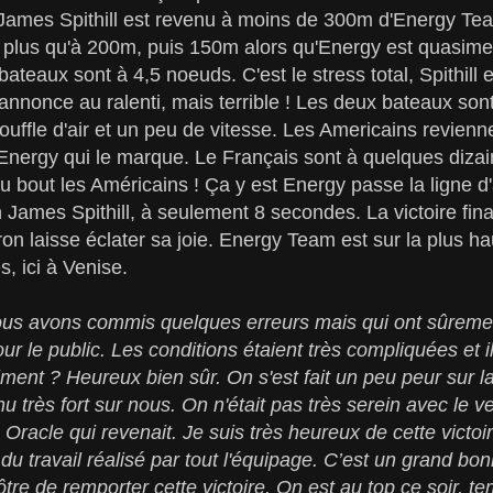
James Spithill est revenu à moins de 300m d'Energy Team
st plus qu'à 200m, puis 150m alors qu'Energy est quasime
bateaux sont à 4,5 noeuds. C'est le stress total, Spithill
s'annonce au ralenti, mais terrible ! Les deux bateaux son
uffle d'air et un peu de vitesse. Les Americains revien
Energy qui le marque. Le Français sont à quelques diza
u bout les Américains ! Ça y est Energy passe la ligne d'
James Spithill, à seulement 8 secondes. La victoire fin
ron laisse éclater sa joie. Energy Team est sur la plus 
, ici à Venise.
us avons commis quelques erreurs mais qui ont sûremen
ur le public. Les conditions étaient très compliquées et 
ment ? Heureux bien sûr. On s'est fait un peu peur sur la
u très fort sur nous. On n'était pas très serein avec le v
e Oracle qui revenait. Je suis très heureux de cette victoi
du travail réalisé par tout l'équipage. C’est un grand bo
re de remporter cette victoire. On est au top ce soir, 