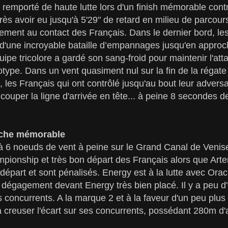
re remporté de haute lutte lors d'un finish mémorable con
après avoir eu jusqu'à 5'29" de retard en milieu de parcou
ment au contact des Français. Dans le dernier bord, le
d'une incroyable bataille d’empannages jusqu'en approche
ipe tricolore a gardé son sang-froid pour maintenir l'att
type. Dans un vent quasiment nul sur la fin de la régate e
les Français qui ont contrôlé jusqu'au bout leur adversai
 couper la ligne d'arrivée en tête... à peine 8 secondes 
nche mémorable
 à 6 noeuds de vent à peine sur le Grand Canal de Venise
pionship et très bon départ des Français alors que Art
départ et sont pénalisés. Energy est à la lutte avec Orac
 dégagement devant Energy très bien placé. Il y a peu d'a
es concurrents. A la marque 2 et à la faveur d'un peu plu
à creuser l'écart sur ses concurrents, possédant 280m d