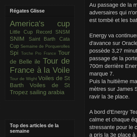
Au passage de la ma
Régates Glisse
adversaires qui n'on
est tombé et les ba
America's cup
Little Cup
Record SNSM
Energy va continuer
SNIM
Saint Barth Cata
d'avance sur Oracle
Cup
Semaine de Porquerolles
possède 3,27 minut
Spi
Tour
Torche Pro France
passage de la porte
Tour de
de Belle ile
700m derrière Energ
France à la Voile
marque 7.
Voiles de St
Tour de Wight
Puis la huitième m
Barth
Voiles de St
mètres sur James Sp
Tropez
sailing arabia
ravir la 3e place.
A bord d'Energy Te
calme et chaque équ
Top des articles de la
stressante pour le 
semaine
a pris la 3e place 