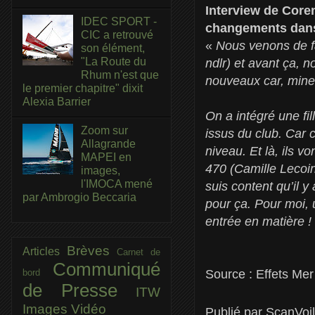
Interview de Coren
IDEC SPORT -
changements dans
CIC a retrouvé
«
Nous venons de fa
son élément,
"La Route du
ndlr) et avant ça, 
Rhum n'est que
nouveaux car, mine
le premier chapitre" dixit
Alexia Barrier
On a intégré une fi
Zoom sur
issus du club. Car 
Allagrande
niveau. Et là, ils 
MAPEI en
470 (Camille Lecoint
images,
l'IMOCA mené
suis content qu’il y
par Ambrogio Beccaria
pour ça. Pour moi,
entrée en matière !
Brèves
Articles
Carnet de
Communiqué
bord
Source : Effets Mer
de Presse
ITW
Images
Vidéo
Publié par
ScanVoi