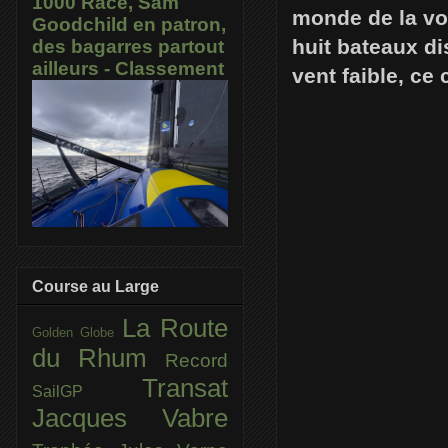
1000 Race, Sam
monde de la voi
Goodchild en patron,
huit bateaux di
des bagarres partout
ailleurs - Classement
vent faible, ce 
Course au Large
La Route
Golden Globe
du Rhum
Record
Transat
SailGP
Jacques Vabre