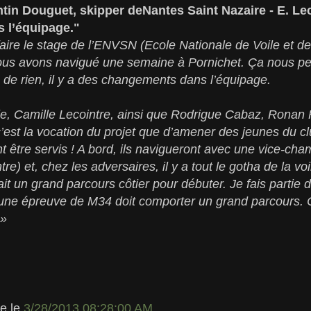
tin Douguet, skipper deNantes Saint Nazaire - E. Lec
 l’équipage."
ire le stage de l’ENVSN (Ecole Nationale de Voile et d
nous avons navigué une semaine à Pornichet. Ça nous per
 de rien, il y a des changements dans l’équipage.
lle, Camille Lecointre, ainsi que Rodrigue Cabaz, Ronan 
c’est la vocation du projet que d’amener des jeunes du c
vont être servis ! A bord, ils navigueront avec une vice-
re) et, chez les adversaires, il y a tout le gotha de la voi
 ait un grand parcours côtier pour débuter. Je fais partie 
 une épreuve de M34 doit comporter un grand parcours.
 »
le
le
3/28/2013 08:28:00 AM