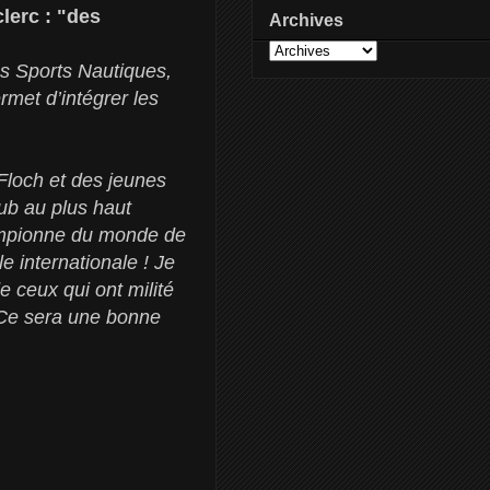
lerc : "des
Archives
es Sports Nautiques,
met d’intégrer les
Floch et des jeunes
lub au plus haut
championne du monde de
le internationale ! Je
de ceux qui ont milité
 Ce sera une bonne