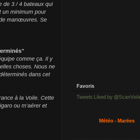
e de 3 / 4 bateaux qui
est un minimum pour
es de manœuvres. Se
éterminés"
équipe comme ça. Il y
 belles choses. Nous ne
 déterminés dans cet
Favoris
Tweets Liked by @ScanVoil
ance à la Voile. Cette
Figaro ou m’aérer et
Météo - Marées