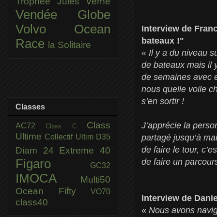
Trophée Jules Verne
Vendée Globe
Volvo Ocean
Interview de Fra
bateaux !"
Race
la Solitaire
«
Il y a du niveau s
de bateaux mais il 
de semaines avec eux
nous quelle voile c
s’en sortir !
Classes
Class
J’apprécie la person
AC72
Class C
Ultime
Collectif Ultim
D35
partagé jusqu’à mai
de faire le tour, c’
Diam 24
Extreme 40
Figaro
de faire un parcou
GC32
IMOCA
Multi50
Ocean Fifty
VO70
Interview de Danie
class40
«
Nous avons navigu