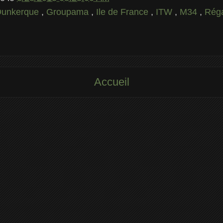
 Dunkerque
,
Groupama
,
Ile de France
,
ITW
,
M34
,
Rég
Accueil