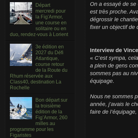
On a essayé de se c
Départ
mercredi pour
est très proche. Av
la Fig'Armor,
dégrossir le chanti
une course en
fixer un objectif de
solitaire ou en
duo, rendez-vous à Lorient
3e édition en
Interview de Vince
2027 du Défi
«
C’est sympa, cela
Atlantique,
course retour
a plein de gens comp
de la Route du
sommes pas au nive
Rhum réservée aux
équipage.
Class40, destination La
Rochelle
Nous ne sommes pas 
Bon départ sur
année, j’avais le ch
la troisième
faire de l’équipage
édition de la
Fig’Armor, 260
milles au
programme pour les
Figaristes