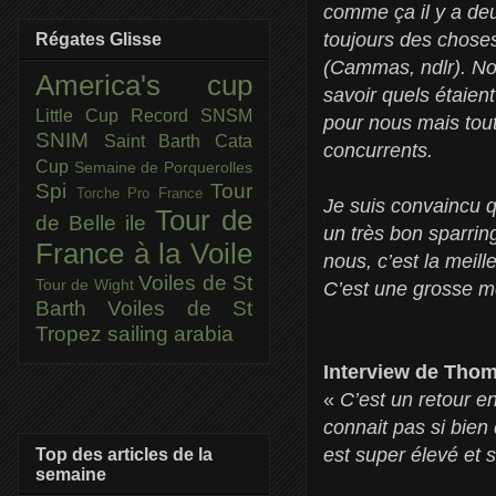
comme ça il y a deux
toujours des choses
Régates Glisse
(Cammas, ndlr). No
America's cup
savoir quels étaien
Little Cup
Record SNSM
pour nous mais tout
SNIM
Saint Barth Cata
concurrents.
Cup
Semaine de Porquerolles
Spi
Tour
Torche Pro France
Je suis convaincu q
Tour de
de Belle ile
un très bon sparrin
France à la Voile
nous, c’est la meill
Voiles de St
Tour de Wight
C’est une grosse mot
Barth
Voiles de St
Tropez
sailing arabia
Interview de Thom
«
C’est un retour en
connait pas si bien
est super élevé et
Top des articles de la
semaine