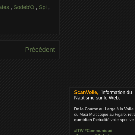
ates
,
Sodeb'O
,
Spi
,
Précédent
ScanVoile,
l'information du
Nautisme sur le Web.
De la Course au Large
à la
Voile
du Maxi Multicoque au Figaro, ret
quotidien
l'actualité voile sportive.
#ITW
#Communiqué