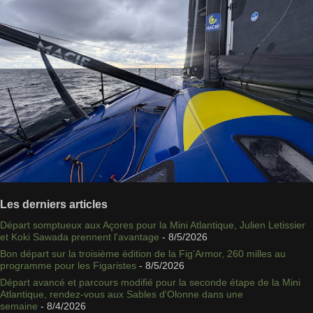
Les derniers articles
Départ somptueux aux Açores pour la Mini Atlantique, Julien Letissier
et Koki Sawada prennent l'avantage
- 8/5/2026
Bon départ sur la troisième édition de la Fig’Armor, 260 milles au
programme pour les Figaristes
- 8/5/2026
Départ avancé et parcours modifié pour la seconde étape de la Mini
Atlantique, rendez-vous aux Sables d'Olonne dans une
semaine
- 8/4/2026