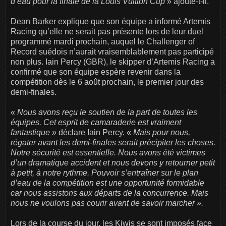
d’eau pour la finale de la Louis Vuitton Cup
» ajoute-t-il.
Dean Barker explique que son équipe a informé Artemis
Racing qu’elle ne serait pas présente lors de leur duel
programmé mardi prochain, auquel le Challenger of
Record suédois n’aurait vraisemblablement pas participé
non plus. Iain Percy (GBR), le skipper d’Artemis Racing a
confirmé que son équipe espère revenir dans la
compétition dès le 6 août prochain, le premier jour des
demi-finales.
«
Nous avons reçu le soutien de la part de toutes les
équipes. Cet esprit de camaraderie est vraiment
fantastique »
déclare Iain Percy. «
Mais pour nous,
régater avant les demi-finales serait précipiter les choses.
Notre sécurité est essentielle. Nous avons été victimes
d’un dramatique accident et nous devons y retourner petit
à petit, à notre rythme. Pouvoir s’entraîner sur le plan
d’eau de la compétition est une opportunité formidable
car nous assistons aux départs de la concurrence. Mais
nous ne voulons pas courir avant de savoir marcher ».
Lors de la course du jour, les Kiwis se sont imposés face