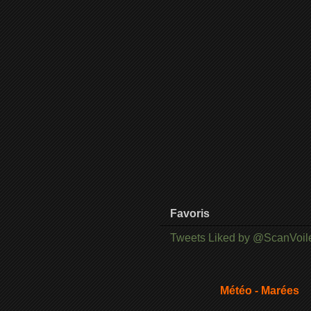
Favoris
Tweets Liked by @ScanVoil
Météo - Marées