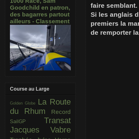
1000 Race, Sam
faire semblant.
Goodchild en patron,
Si les anglais 
des bagarres partout
ailleurs - Classement
premiers la ma
de remporter la
Course au Large
La Route
Golden Globe
du Rhum
Record
Transat
SailGP
Jacques Vabre