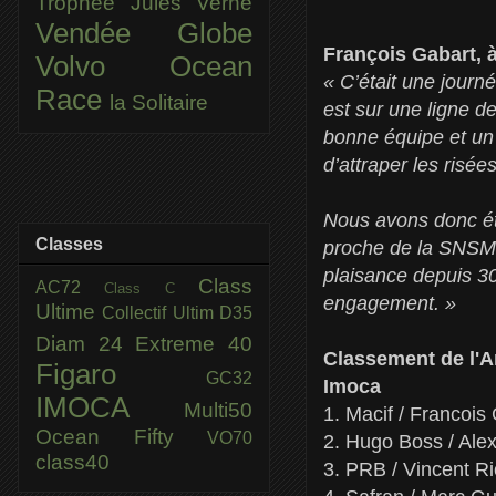
Trophée Jules Verne
Vendée Globe
François Gabart, à
Volvo Ocean
« C’était une jour
Race
la Solitaire
est sur une ligne d
bonne équipe et un b
d’attraper les risé
Nous avons donc ét
Classes
proche de la SNSM à
plaisance depuis 30
Class
AC72
Class C
engagement. »
Ultime
Collectif Ultim
D35
Diam 24
Extreme 40
Classement de l'A
Figaro
GC32
Imoca
IMOCA
Multi50
1. Macif / Francois
Ocean Fifty
VO70
2. Hugo Boss / Ale
class40
3. PRB / Vincent Ri