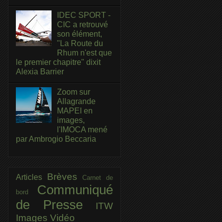
IDEC SPORT -
CIC a retrouvé
son élément,
"La Route du
Rhum n'est que
le premier chapitre" dixit
Alexia Barrier
Zoom sur
Allagrande
MAPEI en
images,
l'IMOCA mené
par Ambrogio Beccaria
Brèves
Articles
Carnet de
Communiqué
bord
de Presse
ITW
Images
Vidéo