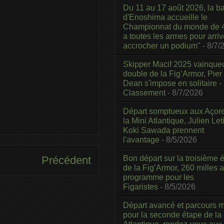
Du 11 au 17 août 2026, la b
d'Enoshima accueille le
Championnat du monde de 4
a toutes les armes pour arriv
accrocher un podium"
- 8/7/
Skipper Macif 2025 vainque
double de la Fig’Armor, Pier
Dean s'impose en solitaire -
Classement
- 8/7/2026
Départ somptueux aux Açor
la Mini Atlantique, Julien Leti
Koki Sawada prennent
l'avantage
- 8/5/2026
Bon départ sur la troisième é
Précédent
de la Fig’Armor, 260 milles 
programme pour les
Figaristes
- 8/5/2026
Départ avancé et parcours m
pour la seconde étape de la