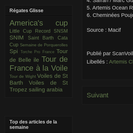
4. Safran / Marc Gu
5. Artemis Ocean R
Régates Glisse
6. Cheminées Poujo
America's cup
Source : Macif
Little Cup
Record SNSM
SNIM
Saint Barth Cata
Cup
Semaine de Porquerolles
Spi
Tour
Torche Pro France
Publié par
ScanVoi
Tour de
de Belle ile
Libellés :
Artemis C
France à la Voile
Voiles de St
Tour de Wight
Barth
Voiles de St
Tropez
sailing arabia
Suivant
Top des articles de la
semaine