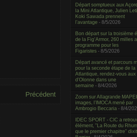
Départ somptueux aux Açor
la Mini Atlantique, Julien Leti
Koki Sawada prennent
l'avantage
- 8/5/2026
Bon départ sur la troisième é
de la Fig’Armor, 260 milles 
programme pour les
Figaristes
- 8/5/2026
Départ avancé et parcours m
pour la seconde étape de la
Atlantique, rendez-vous aux
d'Olonne dans une
semaine
- 8/4/2026
Précédent
Zoom sur Allagrande MAPEI
images, l'IMOCA mené par
Ambrogio Beccaria
- 8/4/20
IDEC SPORT - CIC a retrou
élément, "La Route du Rhum
que le premier chapitre" dixi