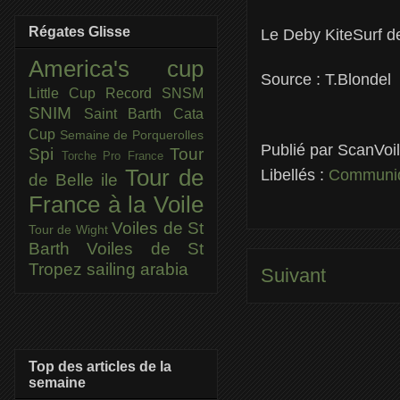
Régates Glisse
Le Deby KiteSurf d
America's cup
Source : T.Blondel
Little Cup
Record SNSM
SNIM
Saint Barth Cata
Cup
Semaine de Porquerolles
Publié par
ScanVoi
Spi
Tour
Torche Pro France
Tour de
Libellés :
Communiq
de Belle ile
France à la Voile
Voiles de St
Tour de Wight
Barth
Voiles de St
Tropez
sailing arabia
Suivant
Top des articles de la
semaine