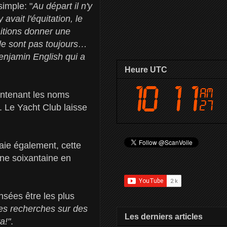
simple: "
Au départ il n'y
avait l'équitation, le
haitions donner une
le sont pas toujours…
Benjamin English qui a
Heure UTC
aintenant les noms
. Le Yacht Club laisse
Baie également, cette
une soixantaine en
nsées être les plus
des recherches sur des
Les derniers articles
a!"
.