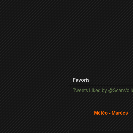
Favoris
Tweets Liked by @ScanVoil
Météo - Marées