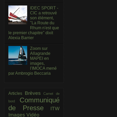
IDEC SPORT -
CIC a retrouvé
son élément,
"La Route du
Rhum n'est que
le premier chapitre" dixit
Alexia Barrier
Zoom sur
Allagrande
MAPEI en
images,
l'IMOCA mené
par Ambrogio Beccaria
Brèves
Articles
Carnet de
Communiqué
bord
de Presse
ITW
Images
Vidéo