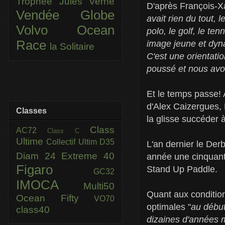
Trophée Jules Verne
D'après François-Xa
Vendée Globe
avait rien du tout, 
Volvo Ocean
polo, le golf, le te
Race
image jeune et dyn
la Solitaire
C'est une orientati
poussé et nous avons
Et le temps passe! 
d'Alex Caizergues, 
Classes
la glisse succéder à 
Class
AC72
Class C
Ultime
Collectif Ultim
D35
L'an dernier le Der
Diam 24
Extreme 40
année une cinquanta
Figaro
Stand Up Paddle.
GC32
IMOCA
Multi50
Quant aux condition
Ocean Fifty
VO70
optimales "
au début
class40
dizaines d'années m