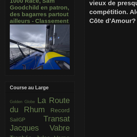
1000 Race, Sam
vieux de presqu
Goodchild en patron,
compétition. Al
des bagarres partout
Côte d'Amour
ailleurs - Classement
Course au Large
La Route
Golden Globe
du Rhum
Record
Transat
SailGP
Jacques Vabre