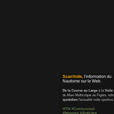
ScanVoile,
l'information du
Nautisme sur le Web.
De la Course au Large
à la
Voile
du Maxi Multicoque au Figaro, ret
quotidien
l'actualité voile sportive.
#ITW
#Communiqué
#Images
#Articles