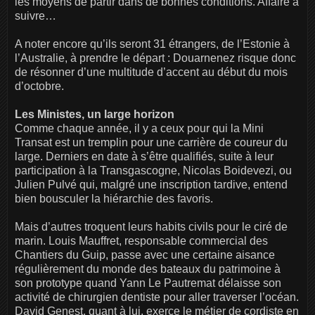
les moyens de partir dans de bonnes conditions. Affaire à
suivre…
A noter encore qu’ils seront 31 étrangers, de l’Estonie à
l’Australie, à prendre le départ : Douarnenez risque donc
de résonner d’une multitude d’accent au début du mois
d’octobre.
Les Ministes, un large horizon
Comme chaque année, il y a ceux pour qui la Mini
Transat est un tremplin pour une carrière de coureur du
large. Derniers en date à s’être qualifiés, suite à leur
participation à la Transgascogne, Nicolas Boidevezi, ou
Julien Pulvé qui, malgré une inscription tardive, entend
bien bousculer la hiérarchie des favoris.
Mais d’autres troquent leurs habits civils pour le ciré de
marin. Louis Mauffret, responsable commercial des
Chantiers du Guip, passe avec une certaine aisance
régulièrement du monde des bateaux du patrimoine à
son prototype quand Yann Le Pautremat délaisse son
activité de chirurgien dentiste pour aller traverser l’océan.
David Genest, quant à lui, exerce le métier de cordiste en