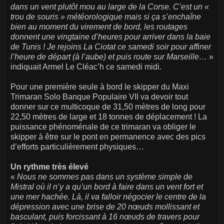
dans un vent plutôt mou au large de la Corse. C’est un «
trou de souris » météorologique mais si ça s’enchaîne
bien au moment du virement de bord, les routages
donnent une vingtaine d’heures pour arriver dans la baie
de Tunis ! Je rejoins La Ciotat ce samedi soir pour affiner
l’heure de départ (à l’aube) et puis route sur Marseille…
»
indiquait Armel Le Cléac’h ce samedi midi.
Pour une première seule à bord le skipper du Maxi
Trimaran Solo Banque Populaire VII va devoir tout
donner sur ce multicoque de 31,50 mètres de long pour
22,50 mètres de large et 18 tonnes de déplacement ! La
puissance phénoménale de ce trimaran va obliger le
skipper à être sur le pont en permanence avec des pics
d’efforts particulièrement physiques…
Un rythme très élevé
«
Nous ne sommes pas dans un système simple de
Mistral où il n’y a qu’un bord à faire dans un vent fort et
une mer hachée. Là, il va falloir négocier le centre de la
dépression avec une brise de 20 nœuds mollissant et
basculant, puis forcissant à 16 nœuds de travers pour