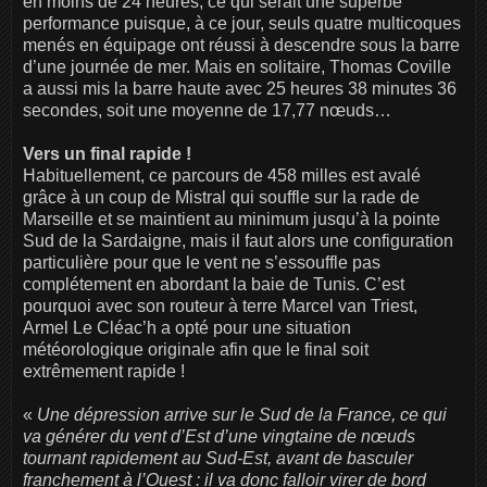
en moins de 24 heures, ce qui serait une superbe
performance puisque, à ce jour, seuls quatre multicoques
menés en équipage ont réussi à descendre sous la barre
d’une journée de mer. Mais en solitaire, Thomas Coville
a aussi mis la barre haute avec 25 heures 38 minutes 36
secondes, soit une moyenne de 17,77 nœuds…
Vers un final rapide !
Habituellement, ce parcours de 458 milles est avalé
grâce à un coup de Mistral qui souffle sur la rade de
Marseille et se maintient au minimum jusqu’à la pointe
Sud de la Sardaigne, mais il faut alors une configuration
particulière pour que le vent ne s’essouffle pas
complétement en abordant la baie de Tunis. C’est
pourquoi avec son routeur à terre Marcel van Triest,
Armel Le Cléac’h a opté pour une situation
météorologique originale afin que le final soit
extrêmement rapide !
«
Une dépression arrive sur le Sud de la France, ce qui
va générer du vent d’Est d’une vingtaine de nœuds
tournant rapidement au Sud-Est, avant de basculer
franchement à l’Ouest : il va donc falloir virer de bord