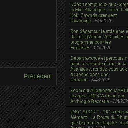
Départ somptueux aux Açor
la Mini Atlantique, Julien Leti
Koki Sawada prennent
l'avantage
- 8/5/2026
Bon départ sur la troisième é
de la Fig’Armor, 260 milles 
programme pour les
Figaristes
- 8/5/2026
Départ avancé et parcours m
pour la seconde étape de la
Atlantique, rendez-vous aux
d'Olonne dans une
Précédent
semaine
- 8/4/2026
Zoom sur Allagrande MAPEI
images, l'IMOCA mené par
Ambrogio Beccaria
- 8/4/20
IDEC SPORT - CIC a retrou
élément, "La Route du Rhum
que le premier chapitre" dixi