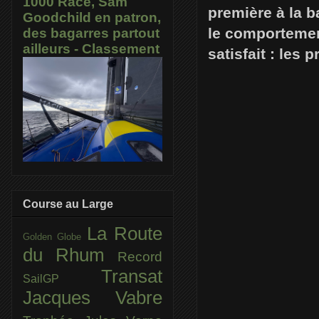
1000 Race, Sam
première à la b
Goodchild en patron,
le comportemen
des bagarres partout
ailleurs - Classement
satisfait : les
Course au Large
La Route
Golden Globe
du Rhum
Record
Transat
SailGP
Jacques Vabre