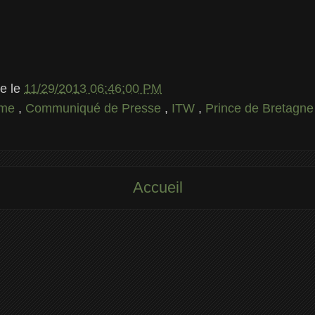
le
le
11/29/2013 06:46:00 PM
ime
,
Communiqué de Presse
,
ITW
,
Prince de Bretagne
Accueil