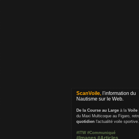
ScanVoile,
l'information du
Nautisme sur le Web.
De la Course au Large
à la
Voile
du Maxi Multicoque au Figaro, ret
quotidien
l'actualité voile sportive.
#ITW
#Communiqué
#Images
#Articles