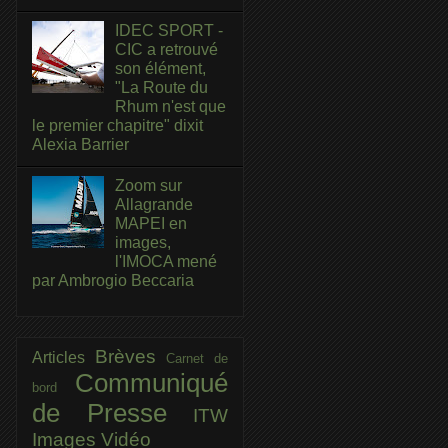
IDEC SPORT -
CIC a retrouvé
son élément,
"La Route du
Rhum n'est que
le premier chapitre" dixit
Alexia Barrier
Zoom sur
Allagrande
MAPEI en
images,
l'IMOCA mené
par Ambrogio Beccaria
Brèves
Articles
Carnet de
Communiqué
bord
de Presse
ITW
Images
Vidéo