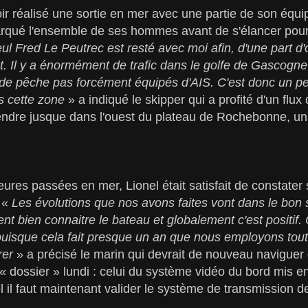
ir réalisé une sortie en mer avec une partie de son équi
qué l'ensemble de ses hommes avant de s'élancer pour
ul Fred Le Peutrec est resté avec moi afin, d'une part d'
ont. Il y a énormément de trafic dans le golfe de Gascog
e pêche pas forcément équipés d'AIS. C'est donc un pe
s cette zone
» a indiqué le skipper qui a profité d'un flu
ndre jusque dans l'ouest du plateau de Rochebonne, un 
ures passées en mer, Lionel était satisfait de constater
. «
Les évolutions que nos avons faites vont dans le bon s
 bien connaitre le bateau et globalement c'est positif. C
puisque cela fait presque un an que nous employons tout
rer
» a précisé le marin qui devrait de nouveau navigue
 « dossier » lundi : celui du système vidéo du bord mis 
l il faut maintenant valider le système de transmission d