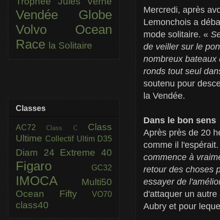
Trophée Jules Verne
Mercredi, après avo
Vendée Globe
Lemonchois a débar
Volvo Ocean
mode solitaire. «
Se
Race
la Solitaire
de veiller sur le p
nombreux bateaux d
ronds tout seul dan
soutenu pour desce
la Vendée.
Classes
Dans le bon sens
Class
AC72
Class C
Après près de 20 he
Ultime
Collectif Ultim
D35
comme il l'espérait
Diam 24
Extreme 40
commence à vraiment
Figaro
GC32
retour des choses 
IMOCA
Multi50
essayer de l'amélio
Ocean Fifty
d'attaquer un autre
VO70
class40
Aubry et pour leque