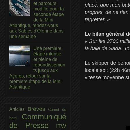
et parcours
placé, que mon batea
modifié pour la
propres, de ne rien 
seconde étape
regretter. »
de la Mini
Atlantique, rendez-vous
aux Sables d'Olonne dans
Le bilan général d
une semaine
« Sur les 3700 mille
la baie de Sada. Tou
Une première
étape intense
et pleine de
Le skipper de benoi
rebondissemen
locale soit (22h 4
ts jusqu'aux
Açores, retour sur la
vitesse moyenne su
première étape de la Mini
Atlantique
Brèves
Articles
Carnet de
Communiqué
bord
de Presse
ITW