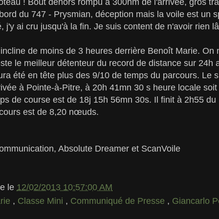
poteau ! Bout dehors rompu à 300nm de l'arrivée, gros trav
bord du 747 - Prysmian, déception mais la voile est un s
j'y ai cru jusqu'à la fin. Je suis content de n'avoir rien l
incline de moins de 3 heures derrière Benoît Marie. On 
reste le meilleur détenteur du record de distance sur 24h 
aura été en tête plus des 9/10 de temps du parcours. Le 
arrivée à Pointe-à-Pitre, à 20h 41mn 30 s heure locale so
ps de course est de 18j 15h 56mn 30s. Il finit à 2h55 du
cours est de 8,20 nœuds.
ommunication, Absolute Dreamer et ScanVoile
le
le
12/02/2013 10:57:00 AM
rie
,
Classe Mini
,
Communiqué de Presse
,
Giancarlo 