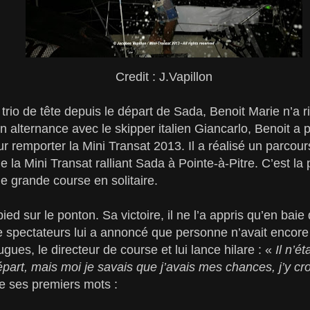
Credit : J.Vapillon
trio de tête depuis le départ de Sada, Benoit Marie n’a r
n alternance avec le skipper italien Giancarlo, Benoit a p
 remporter la Mini Transat 2013. Il a réalisé un parcours
 la Mini Transat ralliant Sada à Pointe-à-Pitre. C’est la 
e grande course en solitaire.
ed sur le ponton. Sa victoire, il ne l’a appris qu’en baie 
spectateurs lui a annoncé que personne n’avait encore fr
gues, le directeur de course et lui lance hilare : «
Il n’é
épart, mais moi je savais que j’avais mes chances, j’y c
e ses premiers mots :