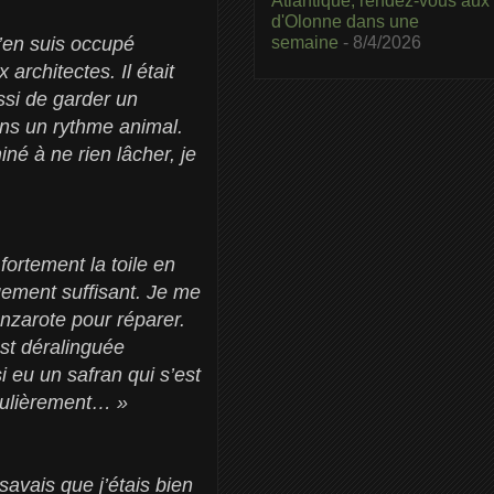
Atlantique, rendez-vous aux
d'Olonne dans une
semaine
- 8/4/2026
m’en suis occupé
rchitectes. Il était
ssi de garder un
ans un rythme animal.
né à ne rien lâcher, je
fortement la toile en
gement suffisant. Je me
anzarote pour réparer.
st déralinguée
si eu un safran qui s’est
égulièrement… »
savais que j’étais bien