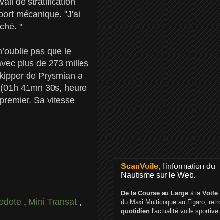
ail de stratification
port mécanique. "J'ai
âché. "
n’oublie pas que le
avec plus de 273 milles
skipper de Prysmian a
it (01h 41mn 30s, heure
 premier. Sa vitesse
ScanVoile,
l'information du
Nautisme sur le Web.
De la Course au Large
à la
Voile
Pedote
,
Mini Transat
,
du Maxi Multicoque au Figaro, ret
quotidien
l'actualité voile sportive.