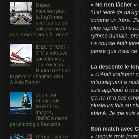
« Ne rien lâcher »
Départ
mercredi pour
"J’ai tenté de navig
la Fig'Armor,
comme un frère. J’a
une course en
plus rapide dans le
solitaire ou en
duo, rendez-vous à Lorient
rythme humain, pre
La course était inte
IDEC SPORT -
pense que c’est ce q
CIC a retrouvé
son élément,
"La Route du
La descente le lo
Rhum n'est que
« C’était vraiment u
le premier chapitre" dixit
m’appliquant à rest
Alexia Barrier
suis appliqué à nav
Zoom sur
Ça ne m’a pas empê
Allagrande
plusieurs fois au ni
MAPEI en
images,
abimé. Je me suis e
l'IMOCA mené
par Ambrogio Beccaria
Son match avec G
« Depuis trois jours
Départ avancé