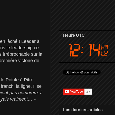
Heure UTC
ien lâché ! Leader à
ris le leadership ce
 irréprochable sur la
première victoire de
de Pointe à Pitre,
anchi la ligne. Il se
taient pas nombreux à
royais vraiment…
»
Les derniers articles