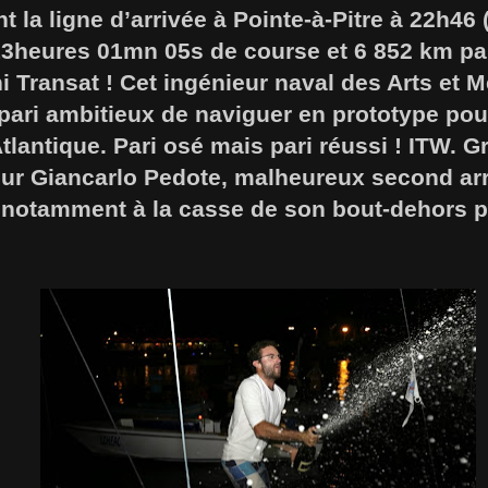
t la ligne d’arrivée à Pointe-à-Pitre à 22h46
13heures 01mn 05s de course et 6 852 km par
i Transat ! Cet ingénieur naval des Arts et M
e pari ambitieux de naviguer en prototype po
Atlantique. Pari osé mais pari réussi ! ITW. 
ur Giancarlo Pedote, malheureux second arr
 notamment à la casse de son bout-dehors pe