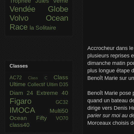
Trophée Jules Verne
Vendée Globe
Volvo Ocean
Race
la Solitaire
Accrocheur dans le 
plusieurs reprises e
dimanche matin pour
Classes
plus longue étape de
Class
AC72
Benoît Marie sur un
Class C
Ultime
Collectif Ultim
D35
Diam 24
Extreme 40
Benoît Marie pose pi
Figaro
quand un bateau de 
GC32
dirige vers Denis Hu
IMOCA
Multi50
parier sur moi au d
Ocean Fifty
VO70
Morceaux choisis d
class40