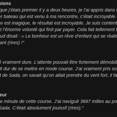
sions
ue j’étais premier il y a deux heures, je l’ai appris dans 
r bateau qui est venu à ma rencontre, c’était incroyable 
 est magique, le résultat est incroyable. Je suis content
st l’énorme volonté qui finit par payer. Cela fait tellemen
eud disait : « Le bonheur est un rêve d’enfant qui se réali
nt (rires) !"
é vraiment dure. L’attente pouvait être fortement démobili
tait dur de se mettre en mode course. J’ai vraiment pris 
de Sada, on savait qu’on allait prendre du vent fort, il fal
eur
 minute de cette course. J’ai navigué 3697 milles au porta
Sada. C’était absolument jouissif (rires)."