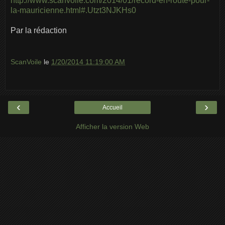
http://www.scanvoile.com/2014/01/record-en-route-pour-
la-mauricienne.html#.Utzt3NJKHs0
Par la rédaction
ScanVoile
le
1/20/2014 11:19:00 AM
‹
›
Accueil
Afficher la version Web