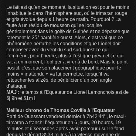
Le fait est qu’en ce moment, la situation est pour le moins
inhabituelle dans l’hémisphère sud, où le trimaran rouge
et gris évolue depuis 1 heure ce matin. Pourquoi ? La
faute à un résidu de mousson qui se localise
généralement dans le golfe de Guinée et ne dépasse que
rarement le 25° parallèle ouest. Alors, c’est vrai que ce
phénomène perturbe les conditions et que Lionel doit
composer avec du vent du sud sud-ouest ce qui
l’emmène, pour l’heure, plus à l’est que prévu et ce qui
va, à un moment, l’obliger à virer à de bord. Mais le point
positif, c’est que son placement géographique pour le
moins « inattendu » va lui permettre, lorsqu’il va
retoucher les alizés, de bénéficier d’un bon angle
d’attaque.
MAJ
: le temps à l'Equateur de Lionel Lemonchois est de
6j 9h et 51m !
Meilleur chrono de Thomas Coville à l'Equateur
Parti de Ouessant vendredi dernier à 7h42’44’’, le maxi-
trimaran a franchi l’équateur en 6 jours, 20 heures, 19
minutes et 6 secondes après avoir parcouru sur le fond
depuis le départ 3538 milles à la vitesse moyenne de